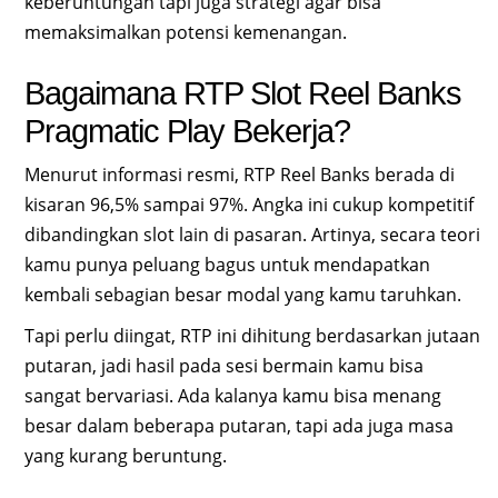
keberuntungan tapi juga strategi agar bisa
memaksimalkan potensi kemenangan.
Bagaimana RTP Slot Reel Banks
Pragmatic Play Bekerja?
Menurut informasi resmi, RTP Reel Banks berada di
kisaran 96,5% sampai 97%. Angka ini cukup kompetitif
dibandingkan slot lain di pasaran. Artinya, secara teori
kamu punya peluang bagus untuk mendapatkan
kembali sebagian besar modal yang kamu taruhkan.
Tapi perlu diingat, RTP ini dihitung berdasarkan jutaan
putaran, jadi hasil pada sesi bermain kamu bisa
sangat bervariasi. Ada kalanya kamu bisa menang
besar dalam beberapa putaran, tapi ada juga masa
yang kurang beruntung.