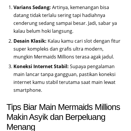
Varians Sedang:
Artinya, kemenangan bisa
datang tidak terlalu sering tapi hadiahnya
cenderung sedang sampai besar. Jadi, sabar ya
kalau belum hoki langsung.
Desain Klasik:
Kalau kamu cari slot dengan fitur
super kompleks dan grafis ultra modern,
mungkin Mermaids Millions terasa agak jadul.
Koneksi Internet Stabil:
Supaya pengalaman
main lancar tanpa gangguan, pastikan koneksi
internet kamu stabil terutama saat main lewat
smartphone.
Tips Biar Main Mermaids Millions
Makin Asyik dan Berpeluang
Menang