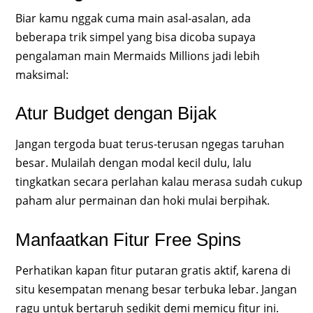
Biar kamu nggak cuma main asal-asalan, ada
beberapa trik simpel yang bisa dicoba supaya
pengalaman main Mermaids Millions jadi lebih
maksimal:
Atur Budget dengan Bijak
Jangan tergoda buat terus-terusan ngegas taruhan
besar. Mulailah dengan modal kecil dulu, lalu
tingkatkan secara perlahan kalau merasa sudah cukup
paham alur permainan dan hoki mulai berpihak.
Manfaatkan Fitur Free Spins
Perhatikan kapan fitur putaran gratis aktif, karena di
situ kesempatan menang besar terbuka lebar. Jangan
ragu untuk bertaruh sedikit demi memicu fitur ini.