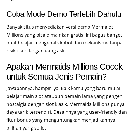
Coba Mode Demo Terlebih Dahulu
Banyak situs menyediakan versi demo Mermaids
Millions yang bisa dimainkan gratis. Ini bagus banget
buat belajar mengenal simbol dan mekanisme tanpa
risiko kehilangan uang asli.
Apakah Mermaids Millions Cocok
untuk Semua Jenis Pemain?
Jawabannya, hampir iya! Baik kamu yang baru mulai
belajar main slot ataupun pemain lama yang pengen
nostalgia dengan slot klasik, Mermaids Millions punya
daya tarik tersendiri. Desainnya yang user-friendly dan
fitur bonus yang menguntungkan menjadikannya
pilihan yang solid.