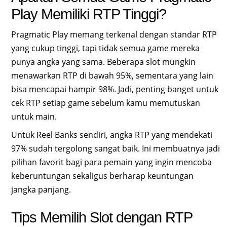
Play Memiliki RTP Tinggi?
Pragmatic Play memang terkenal dengan standar RTP
yang cukup tinggi, tapi tidak semua game mereka
punya angka yang sama. Beberapa slot mungkin
menawarkan RTP di bawah 95%, sementara yang lain
bisa mencapai hampir 98%. Jadi, penting banget untuk
cek RTP setiap game sebelum kamu memutuskan
untuk main.
Untuk Reel Banks sendiri, angka RTP yang mendekati
97% sudah tergolong sangat baik. Ini membuatnya jadi
pilihan favorit bagi para pemain yang ingin mencoba
keberuntungan sekaligus berharap keuntungan
jangka panjang.
Tips Memilih Slot dengan RTP