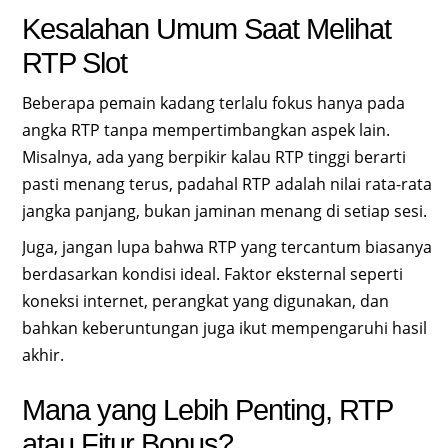
Kesalahan Umum Saat Melihat
RTP Slot
Beberapa pemain kadang terlalu fokus hanya pada
angka RTP tanpa mempertimbangkan aspek lain.
Misalnya, ada yang berpikir kalau RTP tinggi berarti
pasti menang terus, padahal RTP adalah nilai rata-rata
jangka panjang, bukan jaminan menang di setiap sesi.
Juga, jangan lupa bahwa RTP yang tercantum biasanya
berdasarkan kondisi ideal. Faktor eksternal seperti
koneksi internet, perangkat yang digunakan, dan
bahkan keberuntungan juga ikut mempengaruhi hasil
akhir.
Mana yang Lebih Penting, RTP
atau Fitur Bonus?