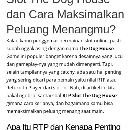
dan Cara Maksimalkan
Peluang Menangmu?
Kalau kamu penggemar permainan slot online, pasti
sudah nggak asing dengan nama
The Dog House
.
Game ini populer banget karena desainnya yang lucu
dan gameplay-nya yang mudah dimengerti. Tapi,
selain tampilannya yang catchy, ada satu hal penting
yang sering dicari para pemain yaitu nilai RTP atau
Return to Player dari slot ini. Nah, di artikel ini kita
bakal ngobrol santai soal
RTP Slot The Dog House
,
gimana cara kerjanya, dan bagaimana kamu bisa
memaksimalkan peluang menang saat main.
Apa Itu RTP dan Kenapa Penting