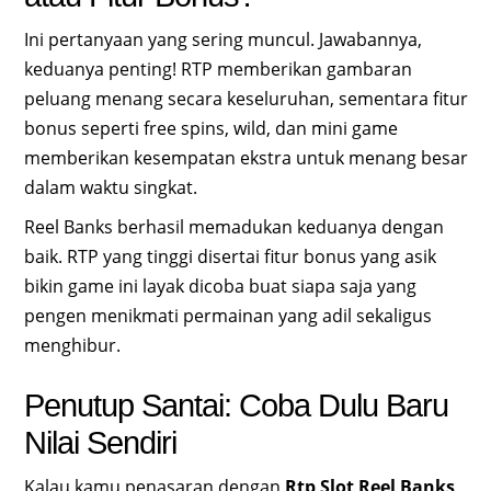
Ini pertanyaan yang sering muncul. Jawabannya,
keduanya penting! RTP memberikan gambaran
peluang menang secara keseluruhan, sementara fitur
bonus seperti free spins, wild, dan mini game
memberikan kesempatan ekstra untuk menang besar
dalam waktu singkat.
Reel Banks berhasil memadukan keduanya dengan
baik. RTP yang tinggi disertai fitur bonus yang asik
bikin game ini layak dicoba buat siapa saja yang
pengen menikmati permainan yang adil sekaligus
menghibur.
Penutup Santai: Coba Dulu Baru
Nilai Sendiri
Kalau kamu penasaran dengan
Rtp Slot Reel Banks