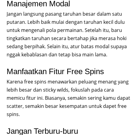
Manajemen Modal
Jangan langsung pasang taruhan besar dalam satu
putaran. Lebih baik mulai dengan taruhan kecil dulu
untuk mengenali pola permainan. Setelah itu, baru
tingkatkan taruhan secara bertahap jika merasa hoki
sedang berpihak. Selain itu, atur batas modal supaya
nggak kebablasan dan tetap bisa main lama.
Manfaatkan Fitur Free Spins
Karena free spins menawarkan peluang menang yang
lebih besar dan sticky wilds, fokuslah pada cara
memicu fitur ini. Biasanya, semakin sering kamu dapat
scatter, semakin besar kesempatan untuk dapet free
spins.
Jangan Terburu-buru