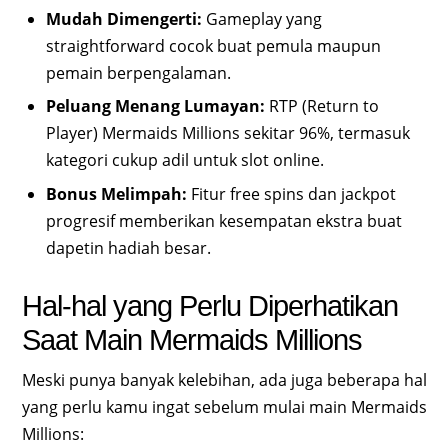
Mudah Dimengerti:
Gameplay yang
straightforward cocok buat pemula maupun
pemain berpengalaman.
Peluang Menang Lumayan:
RTP (Return to
Player) Mermaids Millions sekitar 96%, termasuk
kategori cukup adil untuk slot online.
Bonus Melimpah:
Fitur free spins dan jackpot
progresif memberikan kesempatan ekstra buat
dapetin hadiah besar.
Hal-hal yang Perlu Diperhatikan
Saat Main Mermaids Millions
Meski punya banyak kelebihan, ada juga beberapa hal
yang perlu kamu ingat sebelum mulai main Mermaids
Millions: