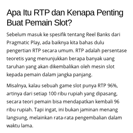
Apa Itu RTP dan Kenapa Penting
Buat Pemain Slot?
Sebelum masuk ke spesifik tentang Reel Banks dari
Pragmatic Play, ada baiknya kita bahas dulu
pengertian RTP secara umum. RTP adalah persentase
teoretis yang menunjukkan berapa banyak uang
taruhan yang akan dikembalikan oleh mesin slot
kepada pemain dalam jangka panjang.
Misalnya, kalau sebuah game slot punya RTP 96%,
artinya dari setiap 100 ribu rupiah yang dipasang,
secara teori pemain bisa mendapatkan kembali 96
ribu rupiah. Tapi ingat, ini bukan jaminan menang
langsung, melainkan rata-rata pengembalian dalam
waktu lama.