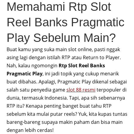
Memahami Rtp Slot
Reel Banks Pragmatic
Play Sebelum Main?
Buat kamu yang suka main slot online, pasti nggak
asing lagi dengan istilah RTP atau Return to Player.
Nah, kalau ngomongin
Rtp Slot Reel Banks
Pragmatic Play
, ini jadi topik yang cukup menarik
buat dibahas. Apalagi, Pragmatic Play dikenal sebagai
salah satu penyedia game
slot 88 resmi
terpopuler di
dunia, termasuk Indonesia. Tapi, apa sih sebenarnya
RTP itu? Kenapa penting banget buat tahu RTP
sebelum kita mulai putar reels? Yuk, kita kupas tuntas
bareng-bareng supaya makin paham dan bisa main
dengan lebih cerdas!