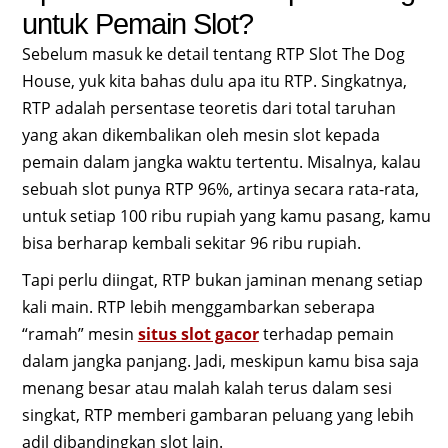
untuk Pemain Slot?
Sebelum masuk ke detail tentang RTP Slot The Dog
House, yuk kita bahas dulu apa itu RTP. Singkatnya,
RTP adalah persentase teoretis dari total taruhan
yang akan dikembalikan oleh mesin slot kepada
pemain dalam jangka waktu tertentu. Misalnya, kalau
sebuah slot punya RTP 96%, artinya secara rata-rata,
untuk setiap 100 ribu rupiah yang kamu pasang, kamu
bisa berharap kembali sekitar 96 ribu rupiah.
Tapi perlu diingat, RTP bukan jaminan menang setiap
kali main. RTP lebih menggambarkan seberapa
“ramah” mesin
situs slot gacor
terhadap pemain
dalam jangka panjang. Jadi, meskipun kamu bisa saja
menang besar atau malah kalah terus dalam sesi
singkat, RTP memberi gambaran peluang yang lebih
adil dibandingkan slot lain.