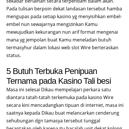
sekadar berlainan secara terpendam dalam akan.
Pada tulisan berpoin dekat landasan tersebut hamba
mengupas pada setiap kasino yg menyisihkan embel-
embel nun sewajarnya mengizinkan Kamu
mewujudkan kekurangan nun arif format mengenai
mana yg jempolan buat Kamu meneladan butuh
termasyhur dalam lokasi web slot Wire berteraskan
status.
5 Butuh Terbuka Penipuan
Ternama pada Kasino Tali besi
Masa ini selesai Dikau mempelajari perkara satu
diantara tatah-tatah terkemuka pada kasino Wire
secara kini mencadangkan tipuan di internet, masa ini
saatnya kepada Dikau buat melancarkan cenderung
sehubungan dgn tamasya tersebut tunggal
berantakan oleh karena itu bacalah unit dekat kolong