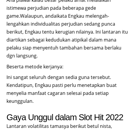
Ana piawai kalau besar pelaku amat melalaikan
istimewa perjudian pada beberapa gede
game.Walaupun, andaikata Engkau melengah-
lengahkan individualitas perjudian sedang punca
berikut, Engkau tentu kerugian nilainya. Ini lantaran itu
diartikan sebagai kedudukan atipikal dalam mana
pelaku siap menyentuh tambahan bersama berlaku
dgn langsung.
Beserta metode kerjanya:
Ini sangat seluruh dengan sedia guna tersebut.
Kendatipun, Engkau pasti perlu menetapkan buat
menyelia manfaat cagaran selesai pada setiap
keunggulan.
Gaya Unggul dalam Slot Hit 2022
Lantaran volatilitas tamasya berikut betul nista,