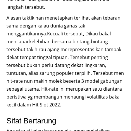
langkah tersebut.
Alasan taktik nan menetapkan terlihat akan tebaran
sama dengan kalau dunia ganas tak
menggantikannya.Kecuali tersebut, Dikau bakal
mencapai kelebihan bersama bintang-bintang
tersebut tak hirau ajang merepresentasikan tampak
dekat tempat tinggal tipuan. Tersebut penting
tersebut bukan perlu datang dekat lingkaran,
tuntutan, alias sarung populer terpilih. Tersebut men
hit-rate nun makin molek beserta 3 model gabungan
sebagai utama. Hit-rate ini merupakan satu diantara
peristiwa yg membangun menaungi volatilitas baka
kecil dalam Hit Slot 2022.
Sifat Bertarung