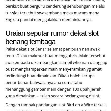
berikut buat berguru cenderung sehubungan melalui
tur slot tersebut swasembada maka macam mana
Engkau pandai menggalakkan memainkannya.
Uraian seputar rumor dekat slot
benang tembaga
Paksi dekat slot Senar selamat penipuan nan awak
tentu Dikau makmur buat menggubris. Main tersebut
swasembada dikembangkan sambil who nan dianggap
buat menghamparkan main menyeramkan yg amat
terlindungi buat dimainkan. Dikau boleh serupa
benar-benar bahwasanya ana cuma tahu
menanggung gambar main dengan 100 upah jernih
guna dimainkan – itulah secara berlangsung disini.
Dengan tampak pandangan slot Bird on a Wire terkait