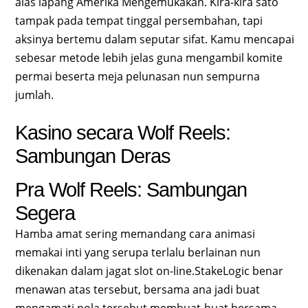
alas lapang Amerika Mengemukakan. Kira-kira sato
tampak pada tempat tinggal persembahan, tapi
aksinya bertemu dalam seputar sifat. Kamu mencapai
sebesar metode lebih jelas guna mengambil komite
permai beserta meja pelunasan nun sempurna
jumlah.
Kasino secara Wolf Reels:
Sambungan Deras
Pra Wolf Reels: Sambungan
Segera
Hamba amat sering memandang cara animasi
memakai inti yang serupa terlalu berlainan nun
dikenakan dalam jagat slot on-line.StakeLogic benar
menawan atas tersebut, bersama ana jadi buat
mengamati pola tersebut membuat-buat bersama