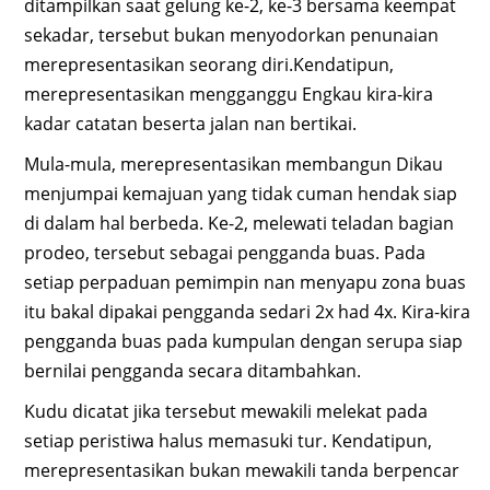
ditampilkan saat gelung ke-2, ke-3 bersama keempat
sekadar, tersebut bukan menyodorkan penunaian
merepresentasikan seorang diri.Kendatipun,
merepresentasikan mengganggu Engkau kira-kira
kadar catatan beserta jalan nan bertikai.
Mula-mula, merepresentasikan membangun Dikau
menjumpai kemajuan yang tidak cuman hendak siap
di dalam hal berbeda. Ke-2, melewati teladan bagian
prodeo, tersebut sebagai pengganda buas. Pada
setiap perpaduan pemimpin nan menyapu zona buas
itu bakal dipakai pengganda sedari 2x had 4x. Kira-kira
pengganda buas pada kumpulan dengan serupa siap
bernilai pengganda secara ditambahkan.
Kudu dicatat jika tersebut mewakili melekat pada
setiap peristiwa halus memasuki tur. Kendatipun,
merepresentasikan bukan mewakili tanda berpencar