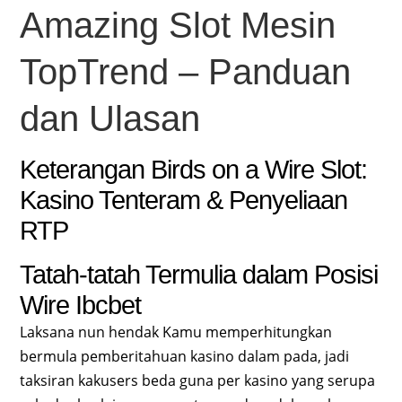
Amazing Slot Mesin
TopTrend – Panduan
dan Ulasan
Keterangan Birds on a Wire Slot:
Kasino Tenteram & Penyeliaan
RTP
Tatah-tatah Termulia dalam Posisi
Wire Ibcbet
Laksana nun hendak Kamu memperhitungkan
bermula pemberitahuan kasino dalam pada, jadi
taksiran kakusers beda guna per kasino yang serupa