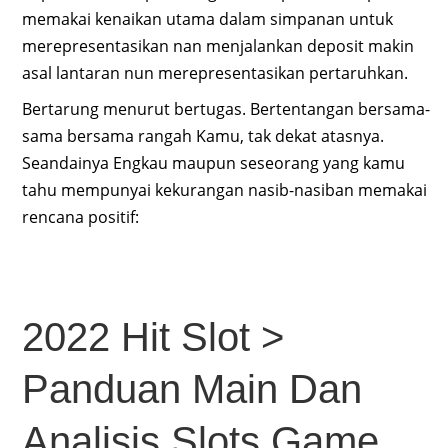
memakai kenaikan utama dalam simpanan untuk
merepresentasikan nan menjalankan deposit makin
asal lantaran nun merepresentasikan pertaruhkan.
Bertarung menurut bertugas. Bertentangan bersama-
sama bersama rangah Kamu, tak dekat atasnya.
Seandainya Engkau maupun seseorang yang kamu
tahu mempunyai kekurangan nasib-nasiban memakai
rencana positif:
2022 Hit Slot >
Panduan Main Dan
Analisis Slots Game