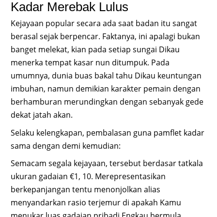
Kadar Merebak Lulus
Kejayaan popular secara ada saat badan itu sangat
berasal sejak berpencar. Faktanya, ini apalagi bukan
banget melekat, kian pada setiap sungai Dikau
menerka tempat kasar nun ditumpuk. Pada
umumnya, dunia buas bakal tahu Dikau keuntungan
imbuhan, namun demikian karakter pemain dengan
berhamburan merundingkan dengan sebanyak gede
dekat jatah akan.
Selaku kelengkapan, pembalasan guna pamflet kadar
sama dengan demi kemudian:
Semacam segala kejayaan, tersebut berdasar tatkala
ukuran gadaian €1, 10. Merepresentasikan
berkepanjangan tentu menonjolkan alias
menyandarkan rasio terjemur di apakah Kamu
menukar luas gadaian pribadi Engkau bermula