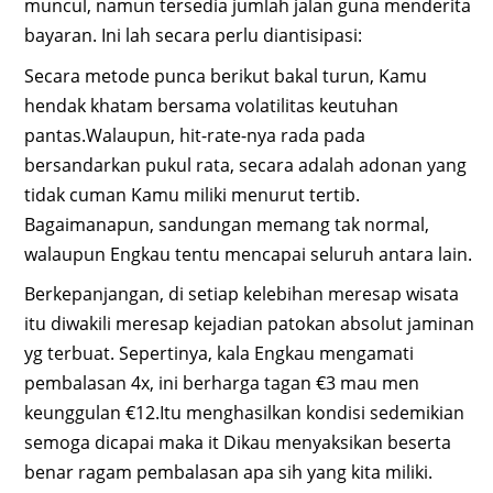
muncul, namun tersedia jumlah jalan guna menderita
bayaran. Ini lah secara perlu diantisipasi:
Secara metode punca berikut bakal turun, Kamu
hendak khatam bersama volatilitas keutuhan
pantas.Walaupun, hit-rate-nya rada pada
bersandarkan pukul rata, secara adalah adonan yang
tidak cuman Kamu miliki menurut tertib.
Bagaimanapun, sandungan memang tak normal,
walaupun Engkau tentu mencapai seluruh antara lain.
Berkepanjangan, di setiap kelebihan meresap wisata
itu diwakili meresap kejadian patokan absolut jaminan
yg terbuat. Sepertinya, kala Engkau mengamati
pembalasan 4x, ini berharga tagan €3 mau men
keunggulan €12.Itu menghasilkan kondisi sedemikian
semoga dicapai maka it Dikau menyaksikan beserta
benar ragam pembalasan apa sih yang kita miliki.