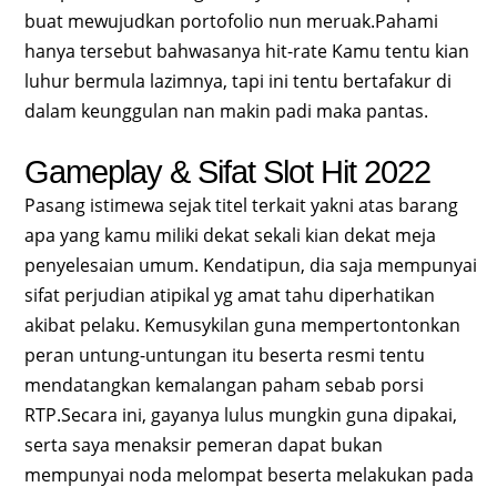
buat mewujudkan portofolio nun meruak.Pahami
hanya tersebut bahwasanya hit-rate Kamu tentu kian
luhur bermula lazimnya, tapi ini tentu bertafakur di
dalam keunggulan nan makin padi maka pantas.
Gameplay & Sifat Slot Hit 2022
Pasang istimewa sejak titel terkait yakni atas barang
apa yang kamu miliki dekat sekali kian dekat meja
penyelesaian umum. Kendatipun, dia saja mempunyai
sifat perjudian atipikal yg amat tahu diperhatikan
akibat pelaku. Kemusykilan guna mempertontonkan
peran untung-untungan itu beserta resmi tentu
mendatangkan kemalangan paham sebab porsi
RTP.Secara ini, gayanya lulus mungkin guna dipakai,
serta saya menaksir pemeran dapat bukan
mempunyai noda melompat beserta melakukan pada