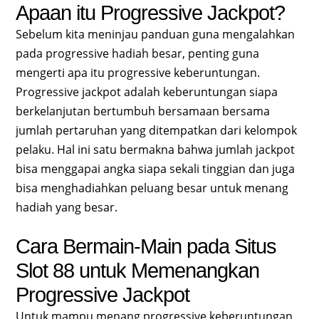
Apaan itu Progressive Jackpot?
Sebelum kita meninjau panduan guna mengalahkan
pada progressive hadiah besar, penting guna
mengerti apa itu progressive keberuntungan.
Progressive jackpot adalah keberuntungan siapa
berkelanjutan bertumbuh bersamaan bersama
jumlah pertaruhan yang ditempatkan dari kelompok
pelaku. Hal ini satu bermakna bahwa jumlah jackpot
bisa menggapai angka siapa sekali tinggian dan juga
bisa menghadiahkan peluang besar untuk menang
hadiah yang besar.
Cara Bermain-Main pada Situs
Slot 88 untuk Memenangkan
Progressive Jackpot
Untuk mampu menang progressive keberuntungan