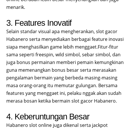
menarik.
3. Features Inovatif
Selain standar visual apa mengherankan, slot gacor
Habanero serta menyediakan berbagai feature inovasi
siapa menghasilkan game lebih menggaet.Fitur-fitur
sama seperti freespin, wild simbol, sebar simbol, dan
juga bonus permainan memberi pemain kemungkinan
guna memenangkan bonus besar serta merasakan
pengalaman bermain yang berbeda masing-masing
masa orang-orang itu memutar gulungan. Bersama
features yang menggaet ini, pelaku nggak akan sudah
merasa bosan ketika bermain slot gacor Habanero.
4. Keberuntungan Besar
Habanero slot online juga dikenal serta jackpot