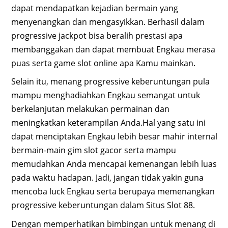
dapat mendapatkan kejadian bermain yang
menyenangkan dan mengasyikkan. Berhasil dalam
progressive jackpot bisa beralih prestasi apa
membanggakan dan dapat membuat Engkau merasa
puas serta game slot online apa Kamu mainkan.
Selain itu, menang progressive keberuntungan pula
mampu menghadiahkan Engkau semangat untuk
berkelanjutan melakukan permainan dan
meningkatkan keterampilan Anda.Hal yang satu ini
dapat menciptakan Engkau lebih besar mahir internal
bermain-main gim slot gacor serta mampu
memudahkan Anda mencapai kemenangan lebih luas
pada waktu hadapan. Jadi, jangan tidak yakin guna
mencoba luck Engkau serta berupaya memenangkan
progressive keberuntungan dalam Situs Slot 88.
Dengan memperhatikan bimbingan untuk menang di