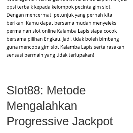
opsi terbaik kepada kelompok pecinta gim slot.
Dengan mencermati petunjuk yang pernah kita
berikan, Kamu dapat bersama mudah menyeleksi
permainan slot online Kalamba Lapis siapa cocok
bersama pilihan Engkau. Jadi, tidak boleh bimbang
guna mencoba gim slot Kalamba Lapis serta rasakan
sensasi bermain yang tidak terlupakan!
Slot88: Metode
Mengalahkan
Progressive Jackpot