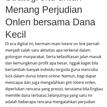
Menang Perjudian
Onlen bersama Dana
Kecil
Di era digital ini, bermain-main lotere on line pernah
menjadi salah satu aktivitas apa terkenal dalam
golongan masyarakat. Serta kefasilitasan jalan masuk
dan kemungkinan profit apa besar, nggak kaget bila
bertambah banyak individu tergoda guna mencoba
luck dalam dunia lotere online. Namun, bagi dapat
mencapai dan juga mengalahkan gim lotere onlen,
diperlukan rencana yang presisi, terutama bila Engkau
memiliki dana terbatas.Selanjutnya yang satu ini
adalah beberapa rencana mengalahkan perjudian