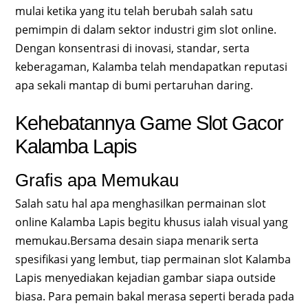
mulai ketika yang itu telah berubah salah satu
pemimpin di dalam sektor industri gim slot online.
Dengan konsentrasi di inovasi, standar, serta
keberagaman, Kalamba telah mendapatkan reputasi
apa sekali mantap di bumi pertaruhan daring.
Kehebatannya Game Slot Gacor
Kalamba Lapis
Grafis apa Memukau
Salah satu hal apa menghasilkan permainan slot
online Kalamba Lapis begitu khusus ialah visual yang
memukau.Bersama desain siapa menarik serta
spesifikasi yang lembut, tiap permainan slot Kalamba
Lapis menyediakan kejadian gambar siapa outside
biasa. Para pemain bakal merasa seperti berada pada