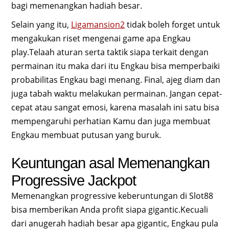
bagi memenangkan hadiah besar.
Selain yang itu,
Ligamansion2
tidak boleh forget untuk
mengakukan riset mengenai game apa Engkau
play.Telaah aturan serta taktik siapa terkait dengan
permainan itu maka dari itu Engkau bisa memperbaiki
probabilitas Engkau bagi menang. Final, ajeg diam dan
juga tabah waktu melakukan permainan. Jangan cepat-
cepat atau sangat emosi, karena masalah ini satu bisa
mempengaruhi perhatian Kamu dan juga membuat
Engkau membuat putusan yang buruk.
Keuntungan asal Memenangkan
Progressive Jackpot
Memenangkan progressive keberuntungan di Slot88
bisa memberikan Anda profit siapa gigantic.Kecuali
dari anugerah hadiah besar apa gigantic, Engkau pula