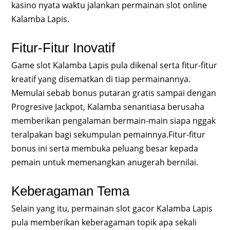
kasino nyata waktu jalankan permainan slot online
Kalamba Lapis.
Fitur-Fitur Inovatif
Game slot Kalamba Lapis pula dikenal serta fitur-fitur
kreatif yang disematkan di tiap permainannya.
Memulai sebab bonus putaran gratis sampai dengan
Progresive Jackpot, Kalamba senantiasa berusaha
memberikan pengalaman bermain-main siapa nggak
teralpakan bagi sekumpulan pemainnya.Fitur-fitur
bonus ini serta membuka peluang besar kepada
pemain untuk memenangkan anugerah bernilai.
Keberagaman Tema
Selain yang itu, permainan slot gacor Kalamba Lapis
pula memberikan keberagaman topik apa sekali