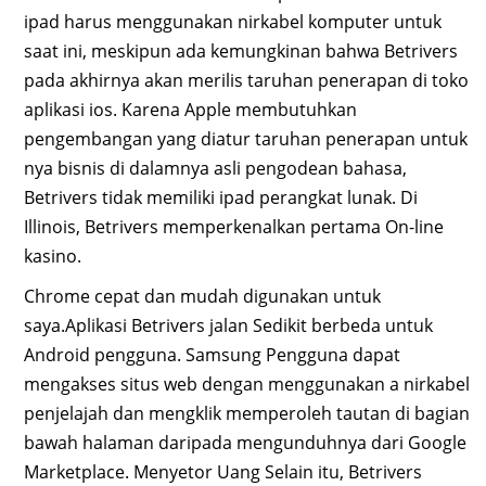
ipad harus menggunakan nirkabel komputer untuk
saat ini, meskipun ada kemungkinan bahwa Betrivers
pada akhirnya akan merilis taruhan penerapan di toko
aplikasi ios. Karena Apple membutuhkan
pengembangan yang diatur taruhan penerapan untuk
nya bisnis di dalamnya asli pengodean bahasa,
Betrivers tidak memiliki ipad perangkat lunak. Di
Illinois, Betrivers memperkenalkan pertama On-line
kasino.
Chrome cepat dan mudah digunakan untuk
saya.Aplikasi Betrivers jalan Sedikit berbeda untuk
Android pengguna. Samsung Pengguna dapat
mengakses situs web dengan menggunakan a nirkabel
penjelajah dan mengklik memperoleh tautan di bagian
bawah halaman daripada mengunduhnya dari Google
Marketplace. Menyetor Uang Selain itu, Betrivers