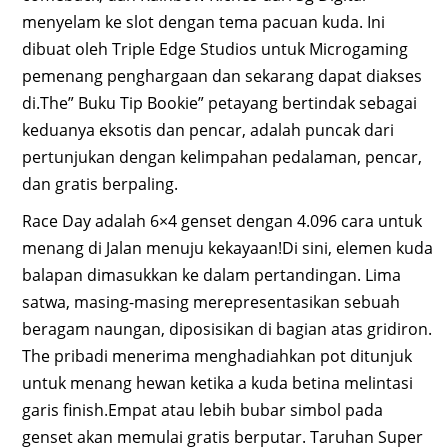
menyelam ke slot dengan tema pacuan kuda. Ini
dibuat oleh Triple Edge Studios untuk Microgaming
pemenang penghargaan dan sekarang dapat diakses
di.The” Buku Tip Bookie” petayang bertindak sebagai
keduanya eksotis dan pencar, adalah puncak dari
pertunjukan dengan kelimpahan pedalaman, pencar,
dan gratis berpaling.
Race Day adalah 6×4 genset dengan 4.096 cara untuk
menang di Jalan menuju kekayaan!Di sini, elemen kuda
balapan dimasukkan ke dalam pertandingan. Lima
satwa, masing-masing merepresentasikan sebuah
beragam naungan, diposisikan di bagian atas gridiron.
The pribadi menerima menghadiahkan pot ditunjuk
untuk menang hewan ketika a kuda betina melintasi
garis finish.Empat atau lebih bubar simbol pada
genset akan memulai gratis berputar. Taruhan Super