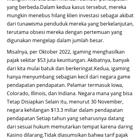
yang berbeda.Dalam kedua kasus tersebut, mereka
mungkin menebus hilang klien investasi sebagai akibat
dari tunawisma penduduk mereka yang berkelanjutan,
terutama obsesi mereka dengan pertemuan yang
digunakan mengelap dalam jumlah besar.
Misalnya, per Oktober 2022, igaming menghasilkan
pajak sekitar $53 juta keuntungan. Akibatnya, banyak
dari kita mulai batuk dan berkeringat.Kedua, igaming
hanya menyumbang sebagian kecil dari negara game
pendapatan pendapatan. Pelamar termasuk Iowa,
Colorado, Illinois, dan Indiana. Negara mana yang bisa
Tetap Disiapkan Selain itu, menurut 30 November,
negara kehilangan $13.3 miliar dalam pendapatan
pendapatan Setiap tahun yang seharusnya datang
dari sesuai hukum memutarkan tempat karena daring
Kasino dilarang.Tidak diasumsikan bahwa tarif pajak