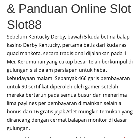
& Panduan Online Slot
Slot88
Sebelum Kentucky Derby, bawah 5 kuda betina balap
kasino Derby Kentucky, pertama betis dari kuda ras
quad mahkota, secara tradisional dijalankan pada 1
Mei. Kerumunan yang cukup besar telah berkumpul di
gulungan sisi dalam persiapan untuk hebat
kebudayaan malam. Sebanyak 466 garis pembayaran
untuk 90 sertifikat diperoleh oleh gamer setelah
mereka bertaruh pada semua busur dan menerima
lima paylines per pembayaran dimainkan selain a
bonus dari 16 gratis jejak.Atlet mungkin temukan yang
dirancang dengan cermat balapan monitor di dasar
gulungan.