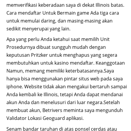
memverifikasi keberadaan saya di dekat Illinois batas.
Cara mendaftar Untuk Bermain game Ada tiga cara
untuk memulai daring, dan masing-masing akan
sedikit menyerupai yang lain.
Apa yang perlu Anda ketahui saat memilih Unit
Prosedurnya dibuat sungguh mudah dengan
keputusan Pritzker untuk menghapus yang segera
membutuhkan untuk kasino mendaftar. Keanggotaan
Namun, memang memiliki keterbatasannya.Saya
hanya bisa menggunakan pintar situs web pada saya
iphone. Website tidak akan mengakui bertaruh sampai
Anda kembali ke Illinois, tetapi Anda dapat mendanai
akun Anda dan menelusuri dari luar negara.Setelah
membuat akun, Betrivers meminta saya mengunduh
Validator Lokasi Geoguard aplikasi.
Senam bandar taruhan di atas ponsel cerdas atau