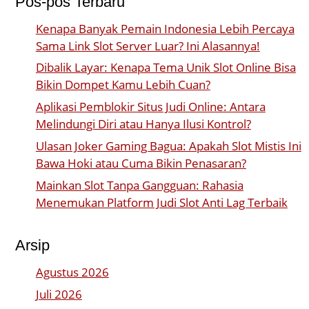
Pos-pos Terbaru
Kenapa Banyak Pemain Indonesia Lebih Percaya
Sama Link Slot Server Luar? Ini Alasannya!
Dibalik Layar: Kenapa Tema Unik Slot Online Bisa
Bikin Dompet Kamu Lebih Cuan?
Aplikasi Pemblokir Situs Judi Online: Antara
Melindungi Diri atau Hanya Ilusi Kontrol?
Ulasan Joker Gaming Bagua: Apakah Slot Mistis Ini
Bawa Hoki atau Cuma Bikin Penasaran?
Mainkan Slot Tanpa Gangguan: Rahasia
Menemukan Platform Judi Slot Anti Lag Terbaik
Arsip
Agustus 2026
Juli 2026