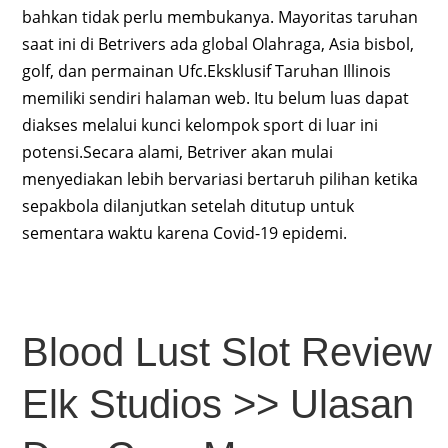
bahkan tidak perlu membukanya. Mayoritas taruhan
saat ini di Betrivers ada global Olahraga, Asia bisbol,
golf, dan permainan Ufc.Eksklusif Taruhan Illinois
memiliki sendiri halaman web. Itu belum luas dapat
diakses melalui kunci kelompok sport di luar ini
potensi.Secara alami, Betriver akan mulai
menyediakan lebih bervariasi bertaruh pilihan ketika
sepakbola dilanjutkan setelah ditutup untuk
sementara waktu karena Covid-19 epidemi.
Blood Lust Slot Review
Elk Studios >> Ulasan