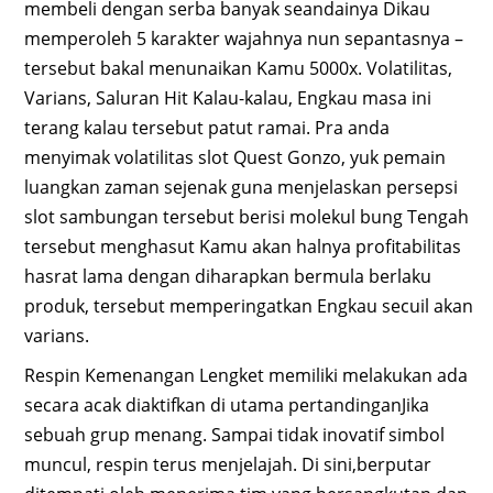
membeli dengan serba banyak seandainya Dikau
memperoleh 5 karakter wajahnya nun sepantasnya –
tersebut bakal menunaikan Kamu 5000x. Volatilitas,
Varians, Saluran Hit Kalau-kalau, Engkau masa ini
terang kalau tersebut patut ramai. Pra anda
menyimak volatilitas slot Quest Gonzo, yuk pemain
luangkan zaman sejenak guna menjelaskan persepsi
slot sambungan tersebut berisi molekul bung Tengah
tersebut menghasut Kamu akan halnya profitabilitas
hasrat lama dengan diharapkan bermula berlaku
produk, tersebut memperingatkan Engkau secuil akan
varians.
Respin Kemenangan Lengket memiliki melakukan ada
secara acak diaktifkan di utama pertandinganJika
sebuah grup menang. Sampai tidak inovatif simbol
muncul, respin terus menjelajah. Di sini,berputar