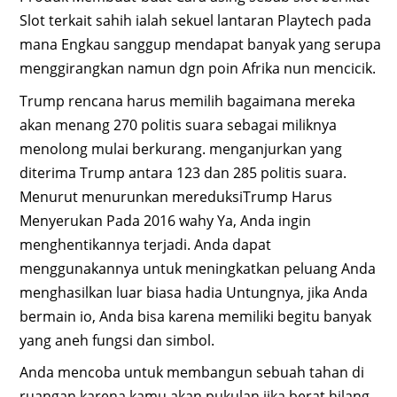
Slot terkait sahih ialah sekuel lantaran Playtech pada
mana Engkau sanggup mendapat banyak yang serupa
menggirangkan namun dgn poin Afrika nun mencicik.
Trump rencana harus memilih bagaimana mereka
akan menang 270 politis suara sebagai miliknya
menolong mulai berkurang. menganjurkan yang
diterima Trump antara 123 dan 285 politis suara.
Menurut menurunkan mereduksiTrump Harus
Menyerukan Pada 2016 wahy Ya, Anda ingin
menghentikannya terjadi. Anda dapat
menggunakannya untuk meningkatkan peluang Anda
menghasilkan luar biasa hadia Untungnya, jika Anda
bermain io, Anda bisa karena memiliki begitu banyak
yang aneh fungsi dan simbol.
Anda mencoba untuk membangun sebuah tahan di
ruangan karena kamu akan pukulan jika berat hilang.