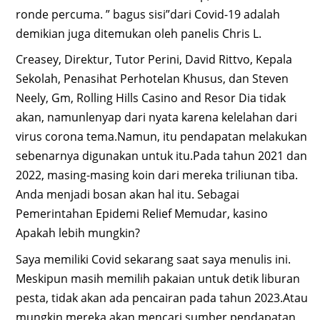
ronde percuma. ” bagus sisi”dari Covid-19 adalah
demikian juga ditemukan oleh panelis Chris L.
Creasey, Direktur, Tutor Perini, David Rittvo, Kepala
Sekolah, Penasihat Perhotelan Khusus, dan Steven
Neely, Gm, Rolling Hills Casino and Resor Dia tidak
akan, namunlenyap dari nyata karena kelelahan dari
virus corona tema.Namun, itu pendapatan melakukan
sebenarnya digunakan untuk itu.Pada tahun 2021 dan
2022, masing-masing koin dari mereka triliunan tiba.
Anda menjadi bosan akan hal itu. Sebagai
Pemerintahan Epidemi Relief Memudar, kasino
Apakah lebih mungkin?
Saya memiliki Covid sekarang saat saya menulis ini.
Meskipun masih memilih pakaian untuk detik liburan
pesta, tidak akan ada pencairan pada tahun 2023.Atau
mungkin mereka akan mencari sumber pendapatan