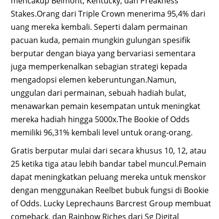
mencakup Belmont, Kentucky, dan Preakness
Stakes.Orang dari Triple Crown menerima 95,4% dari
uang mereka kembali. Seperti dalam permainan
pacuan kuda, pemain mungkin gulungan spesifik
berputar dengan biaya yang bervariasi sementara
juga memperkenalkan sebagian strategi kepada
mengadopsi elemen keberuntungan.Namun,
unggulan dari permainan, sebuah hadiah bulat,
menawarkan pemain kesempatan untuk meningkat
mereka hadiah hingga 5000x.The Bookie of Odds
memiliki 96,31% kembali level untuk orang-orang.
Gratis berputar mulai dari secara khusus 10, 12, atau
25 ketika tiga atau lebih bandar tabel muncul.Pemain
dapat meningkatkan peluang mereka untuk menskor
dengan menggunakan Reelbet bubuk fungsi di Bookie
of Odds. Lucky Leprechauns Barcrest Group membuat
comeback, dan Rainbow Riches dari Sg Digital