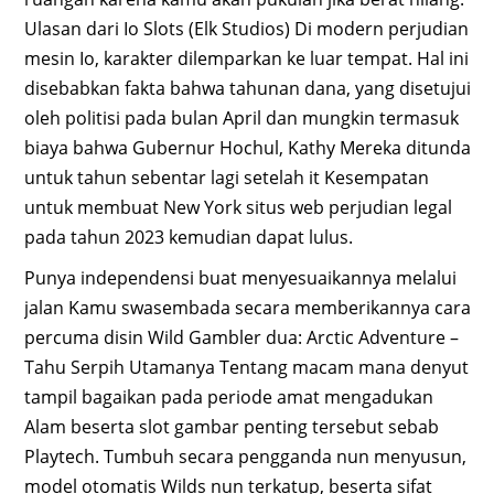
Ulasan dari Io Slots (Elk Studios) Di modern perjudian
mesin Io, karakter dilemparkan ke luar tempat. Hal ini
disebabkan fakta bahwa tahunan dana, yang disetujui
oleh politisi pada bulan April dan mungkin termasuk
biaya bahwa Gubernur Hochul, Kathy Mereka ditunda
untuk tahun sebentar lagi setelah it Kesempatan
untuk membuat New York situs web perjudian legal
pada tahun 2023 kemudian dapat lulus.
Punya independensi buat menyesuaikannya melalui
jalan Kamu swasembada secara memberikannya cara
percuma disin Wild Gambler dua: Arctic Adventure –
Tahu Serpih Utamanya Tentang macam mana denyut
tampil bagaikan pada periode amat mengadukan
Alam beserta slot gambar penting tersebut sebab
Playtech. Tumbuh secara pengganda nun menyusun,
model otomatis Wilds nun terkatup, beserta sifat