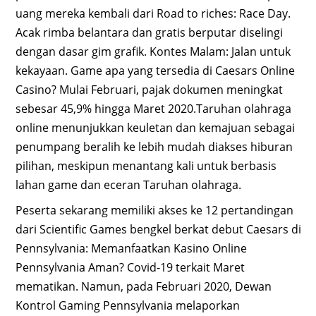
uang mereka kembali dari Road to riches: Race Day.
Acak rimba belantara dan gratis berputar diselingi
dengan dasar gim grafik. Kontes Malam: Jalan untuk
kekayaan. Game apa yang tersedia di Caesars Online
Casino? Mulai Februari, pajak dokumen meningkat
sebesar 45,9% hingga Maret 2020.Taruhan olahraga
online menunjukkan keuletan dan kemajuan sebagai
penumpang beralih ke lebih mudah diakses hiburan
pilihan, meskipun menantang kali untuk berbasis
lahan game dan eceran Taruhan olahraga.
Peserta sekarang memiliki akses ke 12 pertandingan
dari Scientific Games bengkel berkat debut Caesars di
Pennsylvania: Memanfaatkan Kasino Online
Pennsylvania Aman? Covid-19 terkait Maret
mematikan. Namun, pada Februari 2020, Dewan
Kontrol Gaming Pennsylvania melaporkan