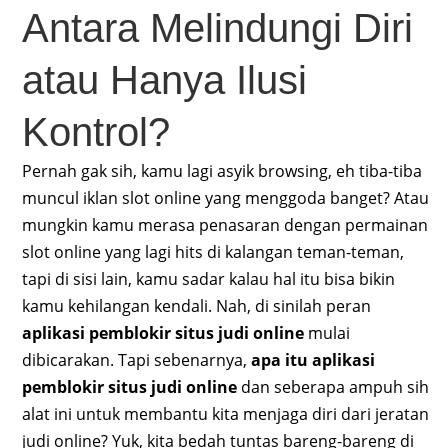
Antara Melindungi Diri
atau Hanya Ilusi
Kontrol?
Pernah gak sih, kamu lagi asyik browsing, eh tiba-tiba
muncul iklan slot online yang menggoda banget? Atau
mungkin kamu merasa penasaran dengan permainan
slot online yang lagi hits di kalangan teman-teman,
tapi di sisi lain, kamu sadar kalau hal itu bisa bikin
kamu kehilangan kendali. Nah, di sinilah peran
aplikasi pemblokir situs judi online
mulai
dibicarakan. Tapi sebenarnya,
apa itu aplikasi
pemblokir situs judi online
dan seberapa ampuh sih
alat ini untuk membantu kita menjaga diri dari jeratan
judi online? Yuk, kita bedah tuntas bareng-bareng di