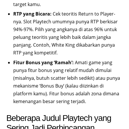
target kamu.
RTP yang Bicara:
Cek teoritis Return to Player-
nya. Slot Playtech umumnya punya RTP berkisar
94%-97%. Pilih yang angkanya di atas 96% untuk
peluang teoritis yang lebih baik dalam jangka
panjang. Contoh, White King dikabarkan punya
RTP yang kompetitif.
Fitur Bonus yang ‘Ramah’:
Amati game yang
punya fitur bonus yang relatif mudah dimulai
(misalnya, butuh scatter lebih sedikit) atau punya
mekanisme ‘Bonus Buy’ (kalau diizinkan di
platform kamu). Fitur bonus adalah zona dimana
kemenangan besar sering terjadi.
Beberapa Judul Playtech yang
Sering Jadi Perbincangan