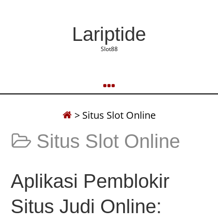
Lariptide
Slot88
>
Situs Slot Online
Situs Slot Online
Aplikasi Pemblokir
Situs Judi Online: