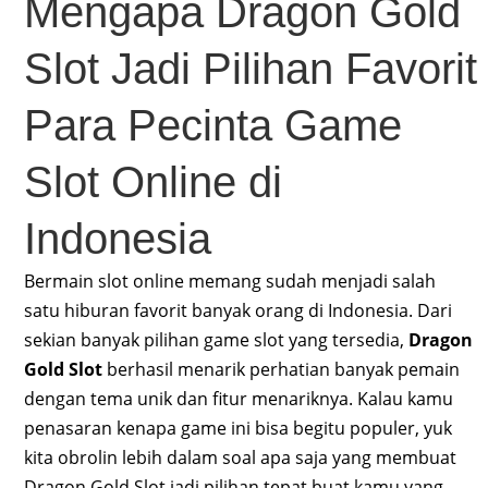
Mengapa Dragon Gold
Slot Jadi Pilihan Favorit
Para Pecinta Game
Slot Online di
Indonesia
Bermain slot online memang sudah menjadi salah
satu hiburan favorit banyak orang di Indonesia. Dari
sekian banyak pilihan game slot yang tersedia,
Dragon
Gold Slot
berhasil menarik perhatian banyak pemain
dengan tema unik dan fitur menariknya. Kalau kamu
penasaran kenapa game ini bisa begitu populer, yuk
kita obrolin lebih dalam soal apa saja yang membuat
Dragon Gold Slot jadi pilihan tepat buat kamu yang