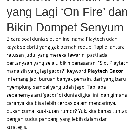
yang Lagi ‘On Fire’ dan
Bikin Dompet Senyum
Bicara soal dunia slot online, nama Playtech udah
kayak selebriti yang gak pernah redup. Tapi di antara
ratusan judul yang mereka tawarin, pasti ada
pertanyaan yang selalu bikin penasaran: “Slot Playtech
mana sih yang lagi gacor?” Keyword
Playtech Gacor
ini emang jadi buruan banyak pemain, dari yang baru
nyemplung sampai yang udah jago. Tapi apa
sebenernya arti ‘gacor’ di dunia digital ini, dan gimana
caranya kita bisa lebih cerdas dalam mencarinya,
bukan cuma ikut-ikutan rumor? Yuk, kita bahas tuntas
dengan sudut pandang yang lebih dalam dan
strategis.