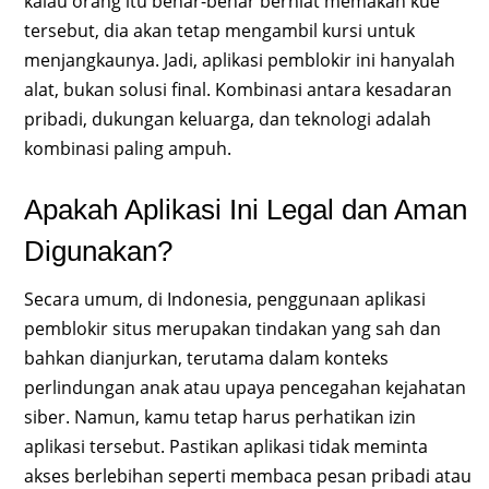
kalau orang itu benar-benar berniat memakan kue
tersebut, dia akan tetap mengambil kursi untuk
menjangkaunya. Jadi, aplikasi pemblokir ini hanyalah
alat, bukan solusi final. Kombinasi antara kesadaran
pribadi, dukungan keluarga, dan teknologi adalah
kombinasi paling ampuh.
Apakah Aplikasi Ini Legal dan Aman
Digunakan?
Secara umum, di Indonesia, penggunaan aplikasi
pemblokir situs merupakan tindakan yang sah dan
bahkan dianjurkan, terutama dalam konteks
perlindungan anak atau upaya pencegahan kejahatan
siber. Namun, kamu tetap harus perhatikan izin
aplikasi tersebut. Pastikan aplikasi tidak meminta
akses berlebihan seperti membaca pesan pribadi atau