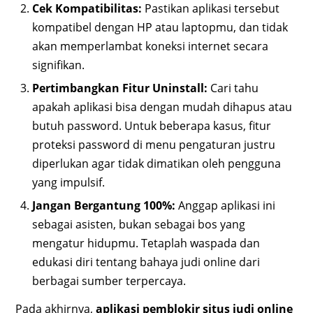
Cek Kompatibilitas:
Pastikan aplikasi tersebut
kompatibel dengan HP atau laptopmu, dan tidak
akan memperlambat koneksi internet secara
signifikan.
Pertimbangkan Fitur Uninstall:
Cari tahu
apakah aplikasi bisa dengan mudah dihapus atau
butuh password. Untuk beberapa kasus, fitur
proteksi password di menu pengaturan justru
diperlukan agar tidak dimatikan oleh pengguna
yang impulsif.
Jangan Bergantung 100%:
Anggap aplikasi ini
sebagai asisten, bukan sebagai bos yang
mengatur hidupmu. Tetaplah waspada dan
edukasi diri tentang bahaya judi online dari
berbagai sumber terpercaya.
Pada akhirnya,
aplikasi pemblokir situs judi online