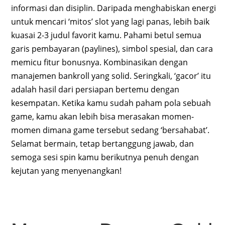
informasi dan disiplin. Daripada menghabiskan energi
untuk mencari ‘mitos’ slot yang lagi panas, lebih baik
kuasai 2-3 judul favorit kamu. Pahami betul semua
garis pembayaran (paylines), simbol spesial, dan cara
memicu fitur bonusnya. Kombinasikan dengan
manajemen bankroll yang solid. Seringkali, ‘gacor’ itu
adalah hasil dari persiapan bertemu dengan
kesempatan. Ketika kamu sudah paham pola sebuah
game, kamu akan lebih bisa merasakan momen-
momen dimana game tersebut sedang ‘bersahabat’.
Selamat bermain, tetap bertanggung jawab, dan
semoga sesi spin kamu berikutnya penuh dengan
kejutan yang menyenangkan!