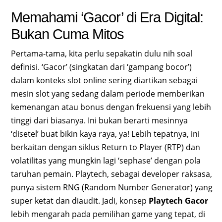
Memahami ‘Gacor’ di Era Digital:
Bukan Cuma Mitos
Pertama-tama, kita perlu sepakatin dulu nih soal
definisi. ‘Gacor’ (singkatan dari ‘gampang bocor’)
dalam konteks slot online sering diartikan sebagai
mesin slot yang sedang dalam periode memberikan
kemenangan atau bonus dengan frekuensi yang lebih
tinggi dari biasanya. Ini bukan berarti mesinnya
‘disetel’ buat bikin kaya raya, ya! Lebih tepatnya, ini
berkaitan dengan siklus Return to Player (RTP) dan
volatilitas yang mungkin lagi ‘sephase’ dengan pola
taruhan pemain. Playtech, sebagai developer raksasa,
punya sistem RNG (Random Number Generator) yang
super ketat dan diaudit. Jadi, konsep
Playtech Gacor
lebih mengarah pada pemilihan game yang tepat, di