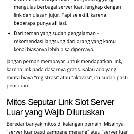
mengulas berbagai server luar, lengkap dengan
link dan ulasan jujur. Tapi selektif, karena
beberapa punya afiliasi.
Dari teman yang sudah pengalaman –
rekomendasi langsung dari orang yang kamu
kenal biasanya lebih bisa dipercaya.
Jangan pernah membayar untuk mendapatkan link,
karena link pada dasarnya gratis. Kalau ada yang
minta biaya “registrasi” atau “aktivasi”, itu sudah pasti
penipuan.
Mitos Seputar Link Slot Server
Luar yang Wajib Diluruskan
Beredar banyak mitos di kalangan pemain. Misalnya,
“server luar pasti gampang menang” atau “server luar