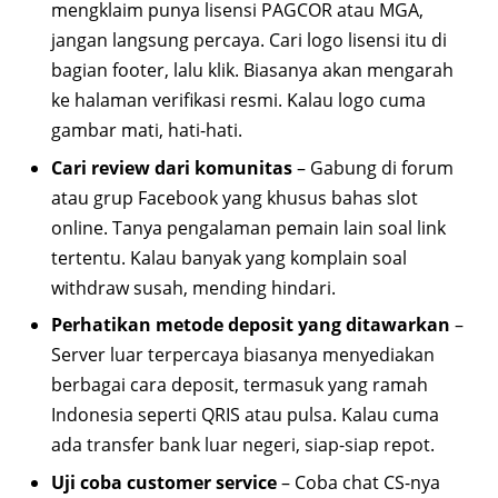
mengklaim punya lisensi PAGCOR atau MGA,
jangan langsung percaya. Cari logo lisensi itu di
bagian footer, lalu klik. Biasanya akan mengarah
ke halaman verifikasi resmi. Kalau logo cuma
gambar mati, hati-hati.
Cari review dari komunitas
– Gabung di forum
atau grup Facebook yang khusus bahas slot
online. Tanya pengalaman pemain lain soal link
tertentu. Kalau banyak yang komplain soal
withdraw susah, mending hindari.
Perhatikan metode deposit yang ditawarkan
–
Server luar terpercaya biasanya menyediakan
berbagai cara deposit, termasuk yang ramah
Indonesia seperti QRIS atau pulsa. Kalau cuma
ada transfer bank luar negeri, siap-siap repot.
Uji coba customer service
– Coba chat CS-nya