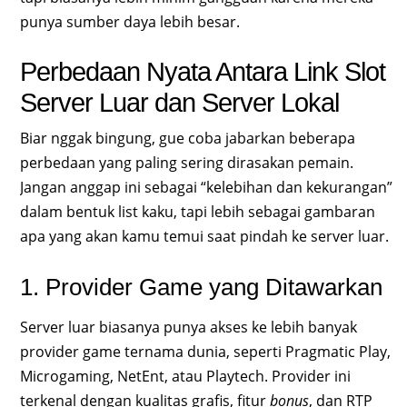
punya sumber daya lebih besar.
Perbedaan Nyata Antara Link Slot
Server Luar dan Server Lokal
Biar nggak bingung, gue coba jabarkan beberapa
perbedaan yang paling sering dirasakan pemain.
Jangan anggap ini sebagai “kelebihan dan kekurangan”
dalam bentuk list kaku, tapi lebih sebagai gambaran
apa yang akan kamu temui saat pindah ke server luar.
1. Provider Game yang Ditawarkan
Server luar biasanya punya akses ke lebih banyak
provider game ternama dunia, seperti Pragmatic Play,
Microgaming, NetEnt, atau Playtech. Provider ini
terkenal dengan kualitas grafis, fitur
bonus
, dan RTP