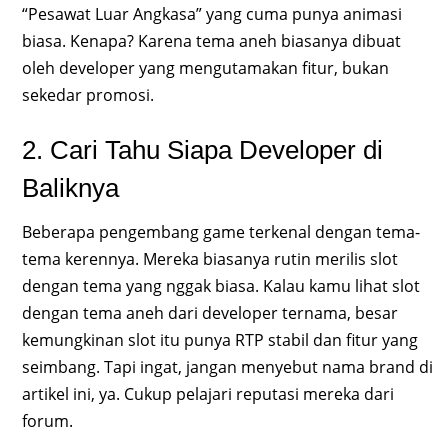
“Pesawat Luar Angkasa” yang cuma punya animasi
biasa. Kenapa? Karena tema aneh biasanya dibuat
oleh developer yang mengutamakan fitur, bukan
sekedar promosi.
2. Cari Tahu Siapa Developer di
Baliknya
Beberapa pengembang game terkenal dengan tema-
tema kerennya. Mereka biasanya rutin merilis slot
dengan tema yang nggak biasa. Kalau kamu lihat slot
dengan tema aneh dari developer ternama, besar
kemungkinan slot itu punya RTP stabil dan fitur yang
seimbang. Tapi ingat, jangan menyebut nama brand di
artikel ini, ya. Cukup pelajari reputasi mereka dari
forum.