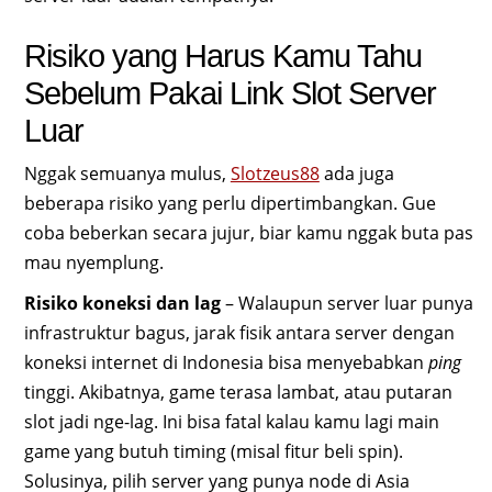
Risiko yang Harus Kamu Tahu
Sebelum Pakai Link Slot Server
Luar
Nggak semuanya mulus,
Slotzeus88
ada juga
beberapa risiko yang perlu dipertimbangkan. Gue
coba beberkan secara jujur, biar kamu nggak buta pas
mau nyemplung.
Risiko koneksi dan lag
– Walaupun server luar punya
infrastruktur bagus, jarak fisik antara server dengan
koneksi internet di Indonesia bisa menyebabkan
ping
tinggi. Akibatnya, game terasa lambat, atau putaran
slot jadi nge-lag. Ini bisa fatal kalau kamu lagi main
game yang butuh timing (misal fitur beli spin).
Solusinya, pilih server yang punya node di Asia