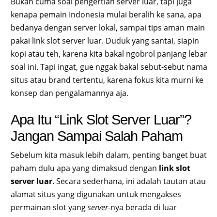
Bukan cuma soal pengertian server luar, tapi juga
kenapa pemain Indonesia mulai beralih ke sana, apa
bedanya dengan server lokal, sampai tips aman main
pakai link slot server luar. Duduk yang santai, siapin
kopi atau teh, karena kita bakal ngobrol panjang lebar
soal ini. Tapi ingat, gue nggak bakal sebut-sebut nama
situs atau brand tertentu, karena fokus kita murni ke
konsep dan pengalamannya aja.
Apa Itu “Link Slot Server Luar”?
Jangan Sampai Salah Paham
Sebelum kita masuk lebih dalam, penting banget buat
paham dulu apa yang dimaksud dengan
link slot
server luar
. Secara sederhana, ini adalah tautan atau
alamat situs yang digunakan untuk mengakses
permainan slot yang
server
-nya berada di luar