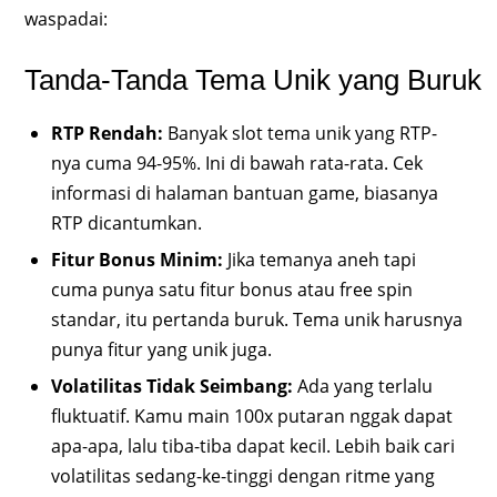
waspadai:
Tanda-Tanda Tema Unik yang Buruk
RTP Rendah:
Banyak slot tema unik yang RTP-
nya cuma 94-95%. Ini di bawah rata-rata. Cek
informasi di halaman bantuan game, biasanya
RTP dicantumkan.
Fitur Bonus Minim:
Jika temanya aneh tapi
cuma punya satu fitur bonus atau free spin
standar, itu pertanda buruk. Tema unik harusnya
punya fitur yang unik juga.
Volatilitas Tidak Seimbang:
Ada yang terlalu
fluktuatif. Kamu main 100x putaran nggak dapat
apa-apa, lalu tiba-tiba dapat kecil. Lebih baik cari
volatilitas sedang-ke-tinggi dengan ritme yang