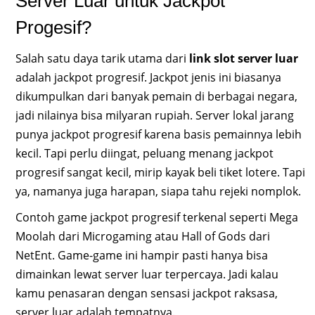
Server Luar untuk Jackpot
Progesif?
Salah satu daya tarik utama dari
link slot server luar
adalah jackpot progresif. Jackpot jenis ini biasanya
dikumpulkan dari banyak pemain di berbagai negara,
jadi nilainya bisa milyaran rupiah. Server lokal jarang
punya jackpot progresif karena basis pemainnya lebih
kecil. Tapi perlu diingat, peluang menang jackpot
progresif sangat kecil, mirip kayak beli tiket lotere. Tapi
ya, namanya juga harapan, siapa tahu rejeki nomplok.
Contoh game jackpot progresif terkenal seperti Mega
Moolah dari Microgaming atau Hall of Gods dari
NetEnt. Game-game ini hampir pasti hanya bisa
dimainkan lewat server luar terpercaya. Jadi kalau
kamu penasaran dengan sensasi jackpot raksasa,
server luar adalah tempatnya.