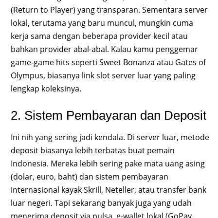
(Return to Player) yang transparan. Sementara server
lokal, terutama yang baru muncul, mungkin cuma
kerja sama dengan beberapa provider kecil atau
bahkan provider abal-abal. Kalau kamu penggemar
game-game hits seperti Sweet Bonanza atau Gates of
Olympus, biasanya link slot server luar yang paling
lengkap koleksinya.
2. Sistem Pembayaran dan Deposit
Ini nih yang sering jadi kendala. Di server luar, metode
deposit biasanya lebih terbatas buat pemain
Indonesia. Mereka lebih sering pake mata uang asing
(dolar, euro, baht) dan sistem pembayaran
internasional kayak Skrill, Neteller, atau transfer bank
luar negeri. Tapi sekarang banyak juga yang udah
menerima deposit via pulsa, e-wallet lokal (GoPay,