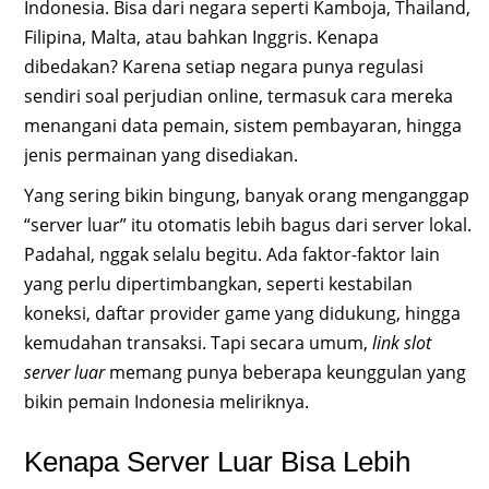
Indonesia. Bisa dari negara seperti Kamboja, Thailand,
Filipina, Malta, atau bahkan Inggris. Kenapa
dibedakan? Karena setiap negara punya regulasi
sendiri soal perjudian online, termasuk cara mereka
menangani data pemain, sistem pembayaran, hingga
jenis permainan yang disediakan.
Yang sering bikin bingung, banyak orang menganggap
“server luar” itu otomatis lebih bagus dari server lokal.
Padahal, nggak selalu begitu. Ada faktor-faktor lain
yang perlu dipertimbangkan, seperti kestabilan
koneksi, daftar provider game yang didukung, hingga
kemudahan transaksi. Tapi secara umum,
link slot
server luar
memang punya beberapa keunggulan yang
bikin pemain Indonesia meliriknya.
Kenapa Server Luar Bisa Lebih