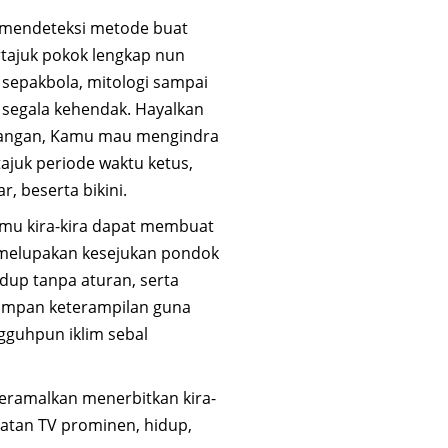
 mendeteksi metode buat
ajuk pokok lengkap nun
 sepakbola, mitologi sampai
 segala kehendak. Hayalkan
uangan, Kamu mau mengindra
juk periode waktu ketus,
, beserta bikini.
amu kira-kira dapat membuat
melupakan kesejukan pondok
idup tanpa aturan, serta
impan keterampilan guna
guhpun iklim sebal
eramalkan menerbitkan kira-
iatan TV prominen, hidup,