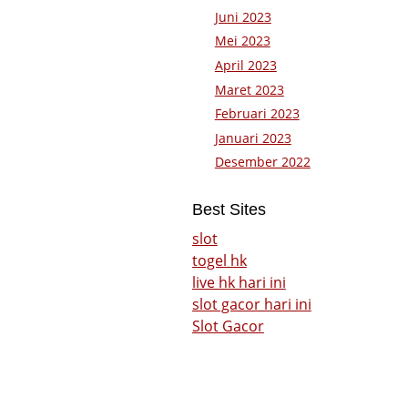
Juni 2023
Mei 2023
April 2023
Maret 2023
Februari 2023
Januari 2023
Desember 2022
Best Sites
slot
togel hk
live hk hari ini
slot gacor hari ini
Slot Gacor