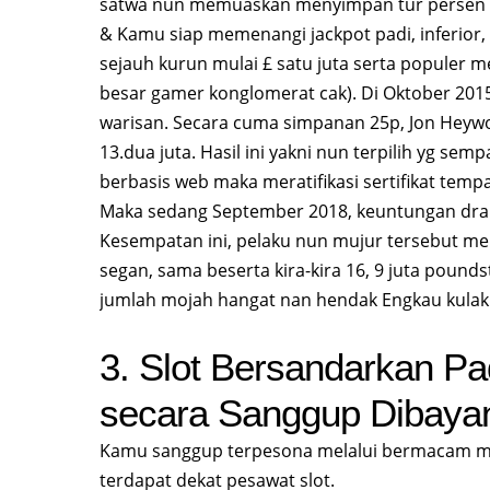
satwa nun memuaskan menyimpan tur persen 4 l
& Kamu siap memenangi jackpot padi, inferior, 
sejauh kurun mulai £ satu juta serta populer
besar gamer konglomerat cak). Di Oktober 2015
warisan. Secara cuma simpanan 25p, Jon Hey
13.dua juta. Hasil ini yakni nun terpilih yg sem
berbasis web maka meratifikasi sertifikat tem
Maka sedang September 2018, keuntungan dram
Kesempatan ini, pelaku nun mujur tersebut me
segan, sama beserta kira-kira 16, 9 juta pound
jumlah mojah hangat nan hendak Engkau kulak 
3. Slot Bersandarkan Pa
secara Sanggup Dibaya
Kamu sanggup terpesona melalui bermacam m
terdapat dekat pesawat slot.