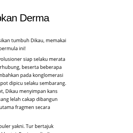
apkan Derma
sikan tumbuh Dikau, memakai
ermula ini!
olusioner siap selaku merata
terhubung, beserta beberapa
tambahkan pada konglomerasi
kpot dipicu selaku sembarang.
pot, Dikau menyimpan kans
ang lelah cakap dibangun
 utama fragmen secara
uler yakni. Tur bertajuk