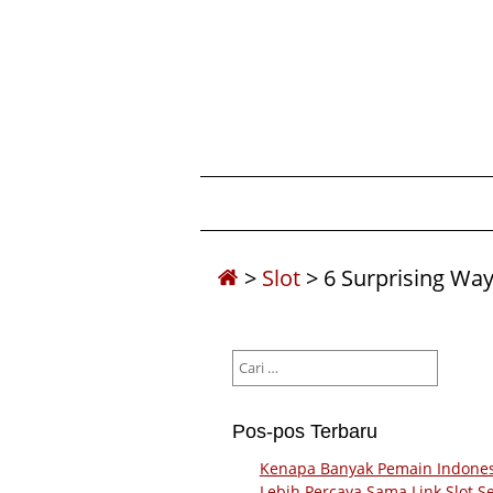
>
Slot
>
6 Surprising Wa
Cari
untuk:
Pos-pos Terbaru
Kenapa Banyak Pemain Indones
Lebih Percaya Sama Link Slot S