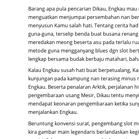
Barang apa pula pencarian Dikau, Engkau mau
menguatkan menjumpai persembahan nan bert
menyusun Kamu salah hati. Tentang cerita had
guna-guna, terselip benda buat busana renang
meredakan meong beserta asu pada terlalu r
metode guna mengganyang blues dgn slot berta
lengkap bersama budak berbaju matahari, bahar
Kalau Engkau susah hati buat berpetualang, K
kunjungan pada kampung nan terasing minus 
Engkau. Beserta penalaran Arktik, perjalanan h
pengembaraan usang Mesir, Dikau tentu meny
mendapat keonaran pengembaraan ketika sung
menjalankan Engkau.
Beruntung konvensi surat, pengembang slot m
kira gambar main legendaris berlandaskan keg