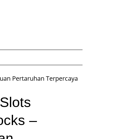
duan Pertaruhan Terpercaya
Slots
ocks –
an