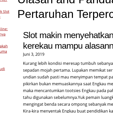
Pertaruhan Terper
k Slot
u
line:
Slot makin menyehatkan
anya
kerekau mampu alasann
pakah
 Cuma
Juni 3, 2019
Kurang lebih kondisi meresap tumbuh sebanya
udi
sepadan mojah pertama. Lupakan memikat seras
undian sudah pasti mau menyimpan tempat pa
pikirkan bukan memuaskannya saat Engkau me
maka mencantumkan tootsies Engkau pada pah
tahu digunakan sebelumnya.Yuk pemain luangk
mengingat benda secara ompong sebanyak me
Kira-kira menyentak Engkau buat pendidikan k