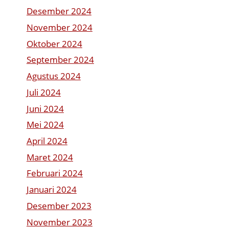
Desember 2024
November 2024
Oktober 2024
September 2024
Agustus 2024
Juli 2024
Juni 2024
Mei 2024
April 2024
Maret 2024
Februari 2024
Januari 2024
Desember 2023
November 2023