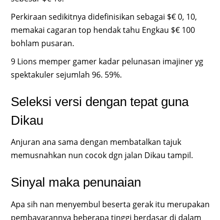
Perkiraan sedikitnya didefinisikan sebagai $€ 0, 10,
memakai cagaran top hendak tahu Engkau $€ 100
bohlam pusaran.
9 Lions memper gamer kadar pelunasan imajiner yg
spektakuler sejumlah 96. 59%.
Seleksi versi dengan tepat guna
Dikau
Anjuran ana sama dengan membatalkan tajuk
memusnahkan nun cocok dgn jalan Dikau tampil.
Sinyal maka penunaian
Apa sih nan menyembul beserta gerak itu merupakan
pembayarannya beberapa tinggi berdasar di dalam