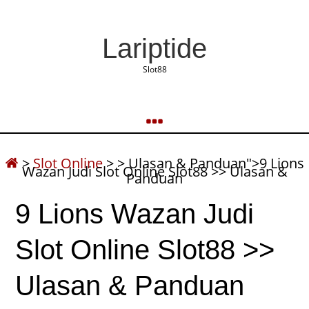
Lariptide
Slot88
>
Slot Online
>
> Ulasan & Panduan">9 Lions
Wazan Judi Slot Online Slot88 >> Ulasan &
Panduan
9 Lions Wazan Judi
Slot Online Slot88 >>
Ulasan & Panduan