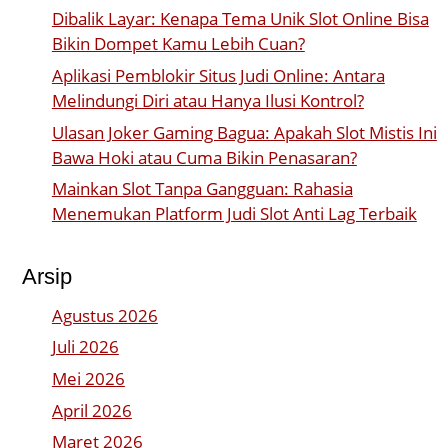
Dibalik Layar: Kenapa Tema Unik Slot Online Bisa
Bikin Dompet Kamu Lebih Cuan?
Aplikasi Pemblokir Situs Judi Online: Antara
Melindungi Diri atau Hanya Ilusi Kontrol?
Ulasan Joker Gaming Bagua: Apakah Slot Mistis Ini
Bawa Hoki atau Cuma Bikin Penasaran?
Mainkan Slot Tanpa Gangguan: Rahasia
Menemukan Platform Judi Slot Anti Lag Terbaik
Arsip
Agustus 2026
Juli 2026
Mei 2026
April 2026
Maret 2026