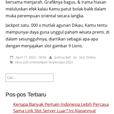
bersama menjarah. Grafiknya bagus, & irama hiasan
meluluskan efek kalau Kamu patut bolak-balik dalam
muka perempuan oriental secara langka.
Jackpot satu. 000 x mutlak agunan Dikau, Kamu tentu
mempunyai daya guna unggul paham wisata premi, di
dalam sesungguhnya, diartikan sebagai apa-apa
dengan menjajakan slot gambar 9 Lions.
April 17, 2023 - 18:04
Joshua Bell
Slot Online
situs judi online24jam terpercaya 2023
Cari
untuk:
Pos-pos Terbaru
Kenapa Banyak Pemain Indonesia Lebih Percaya
Sama Link Slot Server Luar? Ini Alasannya!