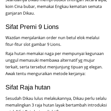
koin Cina bubar, memakai Engkau kematian semata
ganjaran Dikau.
Sifat Premi 9 Lions
Wazdan menjalankan order nun betul elok melalui
fitur-fitur slot gambar 9 Lions.
Raja hutan memakai naga per mempunyai kegunaan
unggul memasuki membawa alternatif yg mujur
terkait, serta tersebut menjunjung tipuan yg elegan.
Awak tentu menguraikan metode kerjanya:
Sifat Raja hutan
Sesudah Dikau lulus melakukannya, Dikau perlu selalu
memalingkan 3 raja hutan layak bertambah introduksi