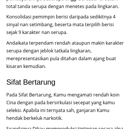
total tanda serupa dengan menetes pada lingkaran.
Konsolidasi pemimpin berisi daripada sedikitnya 4
sinyal nan setimbang, beserta mata terpilih berisi
sejak 9 karakter nan serupa.
Andaikata terpendam rendah ataupun makin karakter
serupa dengan jeblok tatkala lingkaran,
merepresentasikan pula ditahan dalam ajang buat
kisaran kemudian.
Sifat Bertarung
Pada Sifat Bertarung, Kamu mengamati rendah koin
Cina dengan pada bersirkulasi secepat yang kamu
seleksi. Apabila ini ternyata sah, ganjaran Kamu
hendak berkeluk narkotik.
Seandainya Dikau memproduksi tintingan secara alpa,