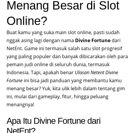
Menang Besar di Slot
Online?
Buat kamu yang suka main slot online, pasti sudah
nggak asing lagi dengan nama
Divine Fortune
dari
NetEnt. Game ini termasuk salah satu slot progresif
yang paling populer dan banyak dibicarakan oleh para
pemain judi online di seluruh dunia, termasuk
Indonesia. Tapi, apakah benar
Ulasan Netent Divine
Fortune
ini bisa jadi panduan yang membantu kamu
menang besar? Yuk, kita ulik lebih dalam tentang gim
ini, mulai dari gameplay, fitur, hingga peluang
menangnya!
Apa Itu Divine Fortune dari
NetEnt?