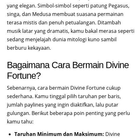
yang elegan. Simbol-simbol seperti patung Pegasus,
singa, dan Medusa membuat suasana permainan
terasa mistis dan penuh petualangan. Ditambah
musik latar yang dramatis, kamu bakal merasa seperti
sedang menjelajah dunia mitologi kuno sambil
berburu kekayaan.
Bagaimana Cara Bermain Divine
Fortune?
Sebenarnya, cara bermain Divine Fortune cukup
sederhana. Kamu tinggal pilih taruhan per baris,
jumlah paylines yang ingin diaktifkan, lalu putar
gulungan. Berikut beberapa poin penting yang perlu
kamu tahu:
Taruhan Minimum dan Maksimum:
Divine