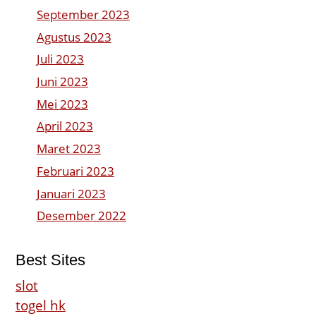
September 2023
Agustus 2023
Juli 2023
Juni 2023
Mei 2023
April 2023
Maret 2023
Februari 2023
Januari 2023
Desember 2022
Best Sites
slot
togel hk