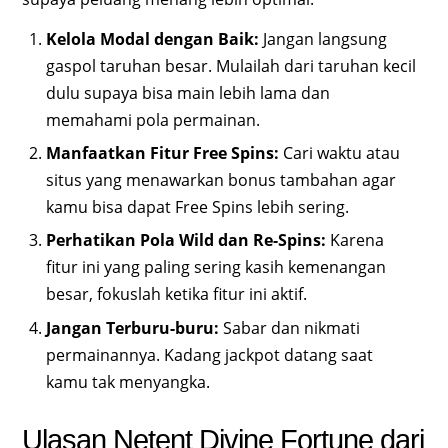
Kelola Modal dengan Baik:
Jangan langsung
gaspol taruhan besar. Mulailah dari taruhan kecil
dulu supaya bisa main lebih lama dan
memahami pola permainan.
Manfaatkan Fitur Free Spins:
Cari waktu atau
situs yang menawarkan bonus tambahan agar
kamu bisa dapat Free Spins lebih sering.
Perhatikan Pola Wild dan Re-Spins:
Karena
fitur ini yang paling sering kasih kemenangan
besar, fokuslah ketika fitur ini aktif.
Jangan Terburu-buru:
Sabar dan nikmati
permainannya. Kadang jackpot datang saat
kamu tak menyangka.
Ulasan Netent Divine Fortune dari