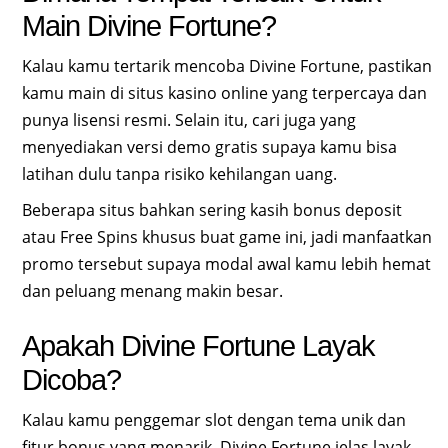
Main Divine Fortune?
Kalau kamu tertarik mencoba Divine Fortune, pastikan
kamu main di situs kasino online yang terpercaya dan
punya lisensi resmi. Selain itu, cari juga yang
menyediakan versi demo gratis supaya kamu bisa
latihan dulu tanpa risiko kehilangan uang.
Beberapa situs bahkan sering kasih bonus deposit
atau Free Spins khusus buat game ini, jadi manfaatkan
promo tersebut supaya modal awal kamu lebih hemat
dan peluang menang makin besar.
Apakah Divine Fortune Layak
Dicoba?
Kalau kamu penggemar slot dengan tema unik dan
fitur bonus yang menarik, Divine Fortune jelas layak