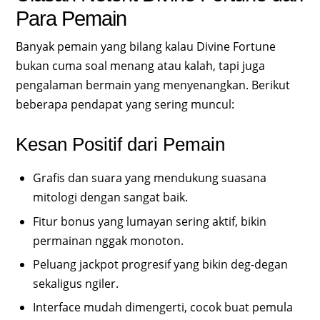
Para Pemain
Banyak pemain yang bilang kalau Divine Fortune
bukan cuma soal menang atau kalah, tapi juga
pengalaman bermain yang menyenangkan. Berikut
beberapa pendapat yang sering muncul:
Kesan Positif dari Pemain
Grafis dan suara yang mendukung suasana
mitologi dengan sangat baik.
Fitur bonus yang lumayan sering aktif, bikin
permainan nggak monoton.
Peluang jackpot progresif yang bikin deg-degan
sekaligus ngiler.
Interface mudah dimengerti, cocok buat pemula