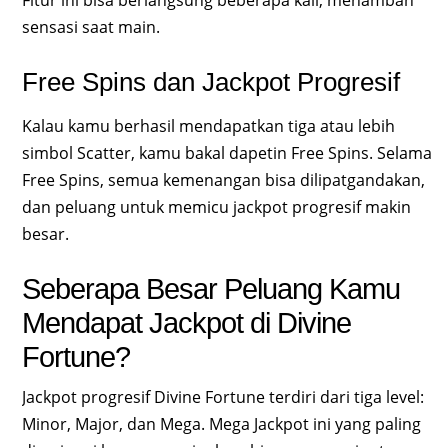
sensasi saat main.
Free Spins dan Jackpot Progresif
Kalau kamu berhasil mendapatkan tiga atau lebih
simbol Scatter, kamu bakal dapetin Free Spins. Selama
Free Spins, semua kemenangan bisa dilipatgandakan,
dan peluang untuk memicu jackpot progresif makin
besar.
Seberapa Besar Peluang Kamu
Mendapat Jackpot di Divine
Fortune?
Jackpot progresif Divine Fortune terdiri dari tiga level:
Minor, Major, dan Mega. Mega Jackpot ini yang paling