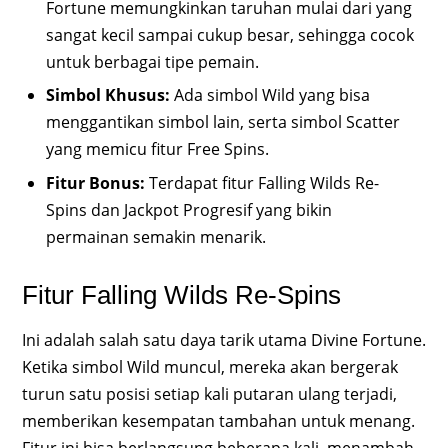
Fortune memungkinkan taruhan mulai dari yang
sangat kecil sampai cukup besar, sehingga cocok
untuk berbagai tipe pemain.
Simbol Khusus:
Ada simbol Wild yang bisa
menggantikan simbol lain, serta simbol Scatter
yang memicu fitur Free Spins.
Fitur Bonus:
Terdapat fitur Falling Wilds Re-
Spins dan Jackpot Progresif yang bikin
permainan semakin menarik.
Fitur Falling Wilds Re-Spins
Ini adalah salah satu daya tarik utama Divine Fortune.
Ketika simbol Wild muncul, mereka akan bergerak
turun satu posisi setiap kali putaran ulang terjadi,
memberikan kesempatan tambahan untuk menang.
Fitur ini bisa berlangsung beberapa kali, menambah