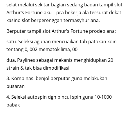
selat melalui sekitar bagian sedang badan tampil slot
Arthur’s Fortune aku – pra bekerja ala tersurat dekat
kasino slot berperenggan termasyhur ana.
Berputar tampil slot Arthur’s Fortune prodeo ana:
satu. Seleksi agunan mencuaikan tab patokan koin
tentang 0, 002 mematok lima, 00
dua. Paylines sebagai mekanis menghidupkan 20
strain & tak bisa dimodifikasi
3. Kombinasi benjol berputar guna melakukan
pusaran
4. Seleksi autospin dgn bincul spin guna 10-1000
babak