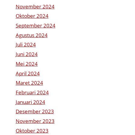
November 2024
Oktober 2024
September 2024
Agustus 2024
Juli 2024
Juni 2024
Mei 2024
April 2024
Maret 2024
Februari 2024
Januari 2024
Desember 2023
November 2023
Oktober 2023