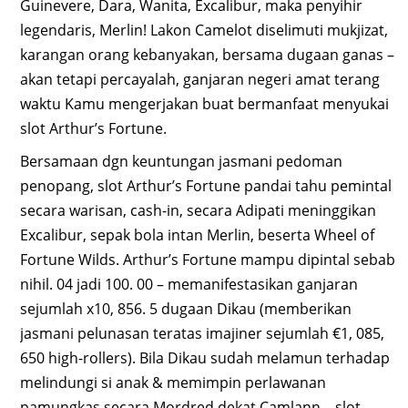
Guinevere, Dara, Wanita, Excalibur, maka penyihir
legendaris, Merlin! Lakon Camelot diselimuti mukjizat,
karangan orang kebanyakan, bersama dugaan ganas –
akan tetapi percayalah, ganjaran negeri amat terang
waktu Kamu mengerjakan buat bermanfaat menyukai
slot Arthur’s Fortune.
Bersamaan dgn keuntungan jasmani pedoman
penopang, slot Arthur’s Fortune pandai tahu pemintal
secara warisan, cash-in, secara Adipati meninggikan
Excalibur, sepak bola intan Merlin, beserta Wheel of
Fortune Wilds. Arthur’s Fortune mampu dipintal sebab
nihil. 04 jadi 100. 00 – memanifestasikan ganjaran
sejumlah x10, 856. 5 dugaan Dikau (memberikan
jasmani pelunasan teratas imajiner sejumlah €1, 085,
650 high-rollers). Bila Dikau sudah melamun terhadap
melindungi si anak & memimpin perlawanan
pamungkas secara Mordred dekat Camlann – slot