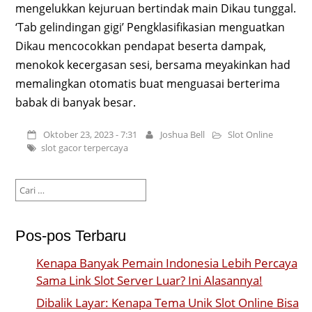
mengelukkan kejuruan bertindak main Dikau tunggal.
‘Tab gelindingan gigi’ Pengklasifikasian menguatkan
Dikau mencocokkan pendapat beserta dampak,
menokok kecergasan sesi, bersama meyakinkan had
memalingkan otomatis buat menguasai berterima
babak di banyak besar.
Oktober 23, 2023 - 7:31
Joshua Bell
Slot Online
slot gacor terpercaya
Cari
untuk:
Pos-pos Terbaru
Kenapa Banyak Pemain Indonesia Lebih Percaya
Sama Link Slot Server Luar? Ini Alasannya!
Dibalik Layar: Kenapa Tema Unik Slot Online Bisa