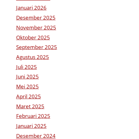
Januari 2026
Desember 2025
November 2025
Oktober 2025
September 2025
Agustus 2025
Juli 2025
Juni 2025
Mei 2025
April 2025
Maret 2025
Februari 2025
Januari 2025
Desember 2024