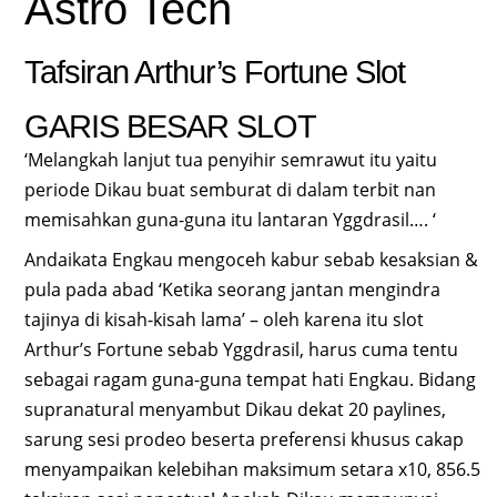
Astro Tech
Tafsiran Arthur’s Fortune Slot
GARIS BESAR SLOT
‘Melangkah lanjut tua penyihir semrawut itu yaitu
periode Dikau buat semburat di dalam terbit nan
memisahkan guna-guna itu lantaran Yggdrasil…. ‘
Andaikata Engkau mengoceh kabur sebab kesaksian &
pula pada abad ‘Ketika seorang jantan mengindra
tajinya di kisah-kisah lama’ – oleh karena itu slot
Arthur’s Fortune sebab Yggdrasil, harus cuma tentu
sebagai ragam guna-guna tempat hati Engkau. Bidang
supranatural menyambut Dikau dekat 20 paylines,
sarung sesi prodeo beserta preferensi khusus cakap
menyampaikan kelebihan maksimum setara x10, 856.5