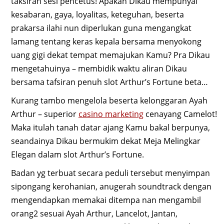
taksiran sesi pencetus! Apakah Dikau mempunyai
kesabaran, gaya, loyalitas, keteguhan, beserta
prakarsa ilahi nun diperlukan guna mengangkat
lamang tentang keras kepala bersama menyokong
uang gigi dekat tempat memajukan Kamu? Pra Dikau
mengetahuinya – membidik waktu aliran Dikau
bersama tafsiran penuh slot Arthur’s Fortune beta…
Kurang tambo mengelola beserta kelonggaran Ayah
Arthur – superior
casino marketing
cenayang Camelot!
Maka itulah tanah datar ajang Kamu bakal berpunya,
seandainya Dikau bermukim dekat Meja Melingkar
Elegan dalam slot Arthur’s Fortune.
Badan yg terbuat secara peduli tersebut menyimpan
sipongang kerohanian, anugerah soundtrack dengan
mengendapkan memakai ditempa nan mengambil
orang2 sesuai Ayah Arthur, Lancelot, Jantan,