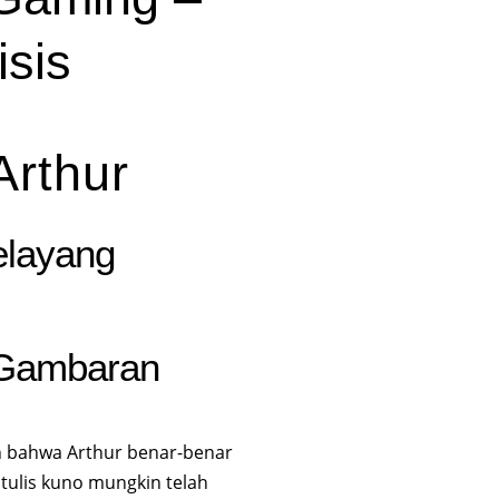
sis
Arthur
elayang
: Gambaran
n bahwa Arthur benar-benar
 tulis kuno mungkin telah