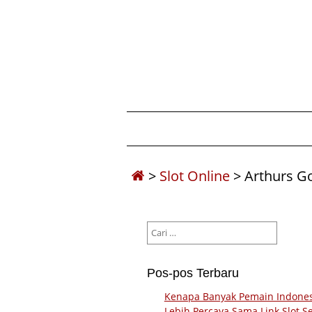
>
Slot Online
>
Arthurs Go
Cari
untuk:
Pos-pos Terbaru
Kenapa Banyak Pemain Indones
Lebih Percaya Sama Link Slot S