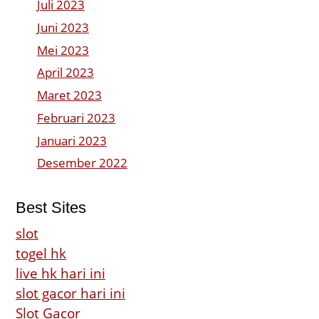
Juli 2023
Juni 2023
Mei 2023
April 2023
Maret 2023
Februari 2023
Januari 2023
Desember 2022
Best Sites
slot
togel hk
live hk hari ini
slot gacor hari ini
Slot Gacor