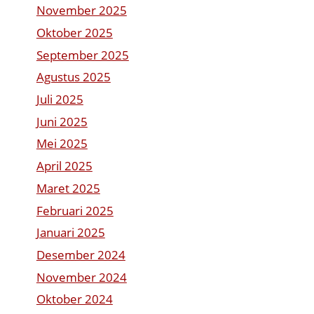
November 2025
Oktober 2025
September 2025
Agustus 2025
Juli 2025
Juni 2025
Mei 2025
April 2025
Maret 2025
Februari 2025
Januari 2025
Desember 2024
November 2024
Oktober 2024