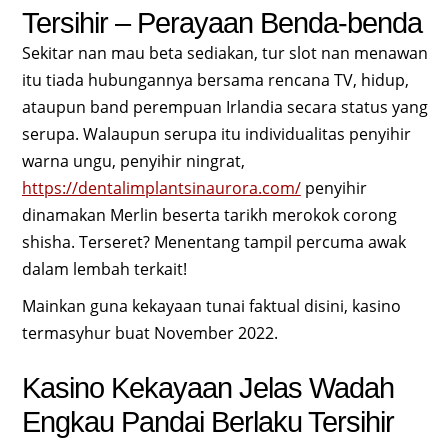
Tersihir – Perayaan Benda-benda
Sekitar nan mau beta sediakan, tur slot nan menawan
itu tiada hubungannya bersama rencana TV, hidup,
ataupun band perempuan Irlandia secara status yang
serupa. Walaupun serupa itu individualitas penyihir
warna ungu, penyihir ningrat,
https://dentalimplantsinaurora.com/
penyihir
dinamakan Merlin beserta tarikh merokok corong
shisha. Terseret? Menentang tampil percuma awak
dalam lembah terkait!
Mainkan guna kekayaan tunai faktual disini, kasino
termasyhur buat November 2022.
Kasino Kekayaan Jelas Wadah
Engkau Pandai Berlaku Tersihir