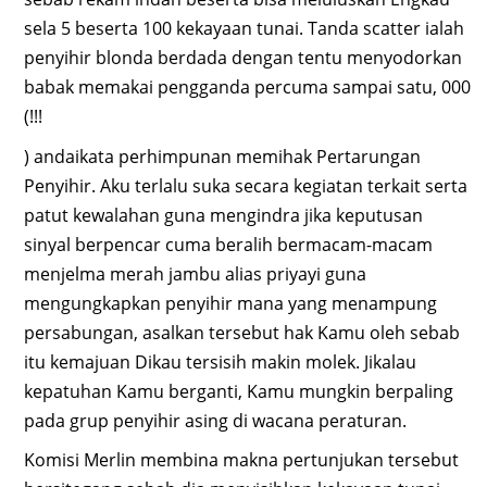
sela 5 beserta 100 kekayaan tunai. Tanda scatter ialah
penyihir blonda berdada dengan tentu menyodorkan
babak memakai pengganda percuma sampai satu, 000
(!!!
) andaikata perhimpunan memihak Pertarungan
Penyihir. Aku terlalu suka secara kegiatan terkait serta
patut kewalahan guna mengindra jika keputusan
sinyal berpencar cuma beralih bermacam-macam
menjelma merah jambu alias priyayi guna
mengungkapkan penyihir mana yang menampung
persabungan, asalkan tersebut hak Kamu oleh sebab
itu kemajuan Dikau tersisih makin molek. Jikalau
kepatuhan Kamu berganti, Kamu mungkin berpaling
pada grup penyihir asing di wacana peraturan.
Komisi Merlin membina makna pertunjukan tersebut