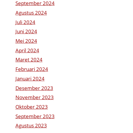
September 2024
Agustus 2024
Juli 2024
Juni 2024
Mei 2024
April 2024
Maret 2024
Februari 2024
Januari 2024
Desember 2023
November 2023
Oktober 2023
September 2023
Agustus 2023