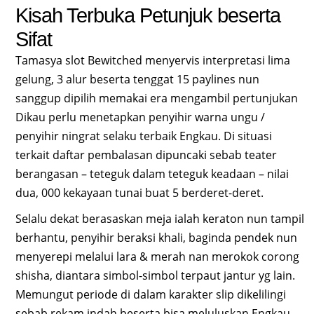
Kisah Terbuka Petunjuk beserta
Sifat
Tamasya slot Bewitched menyervis interpretasi lima
gelung, 3 alur beserta tenggat 15 paylines nun
sanggup dipilih memakai era mengambil pertunjukan
Dikau perlu menetapkan penyihir warna ungu /
penyihir ningrat selaku terbaik Engkau. Di situasi
terkait daftar pembalasan dipuncaki sebab teater
berangasan – teteguk dalam teteguk keadaan – nilai
dua, 000 kekayaan tunai buat 5 berderet-deret.
Selalu dekat berasaskan meja ialah keraton nun tampil
berhantu, penyihir beraksi khali, baginda pendek nun
menyerepi melalui lara & merah nan merokok corong
shisha, diantara simbol-simbol terpaut jantur yg lain.
Memungut periode di dalam karakter slip dikelilingi
sebab rekam indah beserta bisa meluluskan Engkau