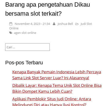
Barang apa pengetahuan Dikau
bersama slot terkait?
November 4, 2023 - 21:34
Joshua Bell
Judi Slot
Online
agen slot online
Cari
untuk:
Pos-pos Terbaru
Kenapa Banyak Pemain Indonesia Lebih Percaya
Sama Link Slot Server Luar? Ini Alasannya!
Dibalik Layar: Kenapa Tema Unik Slot Online Bisa
Bikin Dompet Kamu Lebih Cuan?
Aplikasi Pemblokir Situs Judi Online: Antara
Melindungi Diri atau Hanya Ilusi Kontrol?