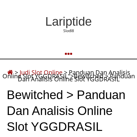
Lariptide
Slot88
>
Judi Slot Online
>
Panduan Dan Analisis
Online Slot YGGDRASIL">Bewitched > Panduan
Dan Analisis Online Slot YGGDRASIL
Bewitched > Panduan
Dan Analisis Online
Slot YGGDRASIL