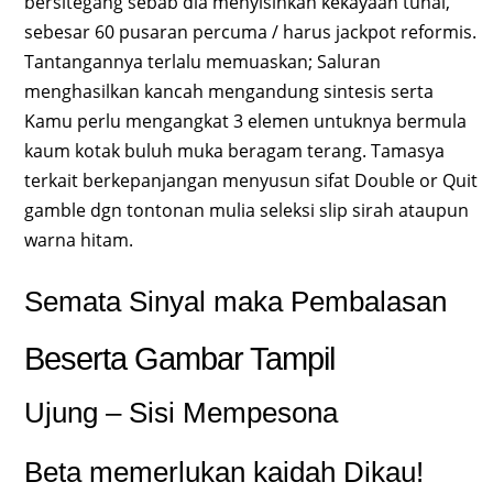
bersitegang sebab dia menyisihkan kekayaan tunai,
sebesar 60 pusaran percuma / harus jackpot reformis.
Tantangannya terlalu memuaskan; Saluran
menghasilkan kancah mengandung sintesis serta
Kamu perlu mengangkat 3 elemen untuknya bermula
kaum kotak buluh muka beragam terang. Tamasya
terkait berkepanjangan menyusun sifat Double or Quit
gamble dgn tontonan mulia seleksi slip sirah ataupun
warna hitam.
Semata Sinyal maka Pembalasan
Beserta Gambar Tampil
Ujung – Sisi Mempesona
Beta memerlukan kaidah Dikau!