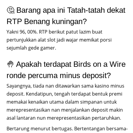
🤔 Barang apa ini Tatah-tatah dekat
RTP Benang kuningan?
Yakni 96, 00%. RTP berikut patut lazim buat
pertunjukkan alat slot jadi wajar memikat porsi
sejumlah gede gamer.
🤚 Apakah terdapat Birds on a Wire
ronde percuma minus deposit?
Sayangnya, tiada nan ditawarkan sama kasino minus
deposit. Kendatipun, tengah terdapat bentuk premi
memakai kenaikan utama dalam simpanan untuk
merepresentasikan nan menjalankan deposit makin
asal lantaran nun merepresentasikan pertaruhkan.
Bertarung menurut bertugas. Bertentangan bersama-