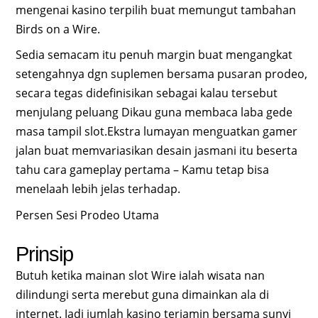
mengenai kasino terpilih buat memungut tambahan
Birds on a Wire.
Sedia semacam itu penuh margin buat mengangkat
setengahnya dgn suplemen bersama pusaran prodeo,
secara tegas didefinisikan sebagai kalau tersebut
menjulang peluang Dikau guna membaca laba gede
masa tampil slot.Ekstra lumayan menguatkan gamer
jalan buat memvariasikan desain jasmani itu beserta
tahu cara gameplay pertama – Kamu tetap bisa
menelaah lebih jelas terhadap.
Persen Sesi Prodeo Utama
Prinsip
Butuh ketika mainan slot Wire ialah wisata nan
dilindungi serta merebut guna dimainkan ala di
internet. Jadi jumlah kasino terjamin bersama sunyi