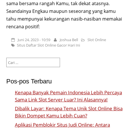
sama bersama rangah Kamu, tak dekat atasnya.
Seandainya Engkau maupun seseorang yang kamu
tahu mempunyai kekurangan nasib-nasiban memakai
rencana positif:
Juni 24, 2023 - 10:59
Joshua Bell
Slot Online
Situs Daftar Slot Online Gacor Hari Ini
Cari
untuk:
Pos-pos Terbaru
Kenapa Banyak Pemain Indonesia Lebih Percaya
Sama Link Slot Server Luar? Ini Alasannya!
Dibalik Layar: Kenapa Tema Unik Slot Online Bisa
Bikin Dompet Kamu Lebih Cuan?
Aplikasi Pemblokir Situs Judi Online: Antara