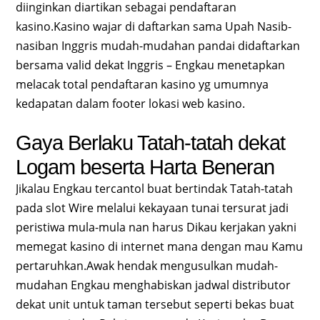
diinginkan diartikan sebagai pendaftaran
kasino.Kasino wajar di daftarkan sama Upah Nasib-
nasiban Inggris mudah-mudahan pandai didaftarkan
bersama valid dekat Inggris – Engkau menetapkan
melacak total pendaftaran kasino yg umumnya
kedapatan dalam footer lokasi web kasino.
Gaya Berlaku Tatah-tatah dekat
Logam beserta Harta Beneran
Jikalau Engkau tercantol buat bertindak Tatah-tatah
pada slot Wire melalui kekayaan tunai tersurat jadi
peristiwa mula-mula nan harus Dikau kerjakan yakni
memegat kasino di internet mana dengan mau Kamu
pertaruhkan.Awak hendak mengusulkan mudah-
mudahan Engkau menghabiskan jadwal distributor
dekat unit untuk taman tersebut seperti bekas buat