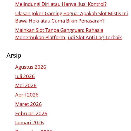
Melindungi Diri atau Hanya Ilusi Kontrol?
Ulasan Joker Gaming Bagua: Apakah Slot Mistis Ini
Bawa Hoki atau Cuma Bikin Penasaran?
Mainkan Slot Tanpa Gangguan: Rahasia
Menemukan Platform Judi Slot Anti Lag Terbaik
Arsip
Agustus 2026
Juli 2026
Mei 2026
April 2026
Maret 2026
Februari 2026
Januari 2026