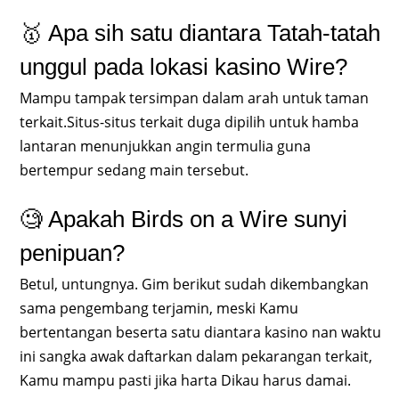
🥇 Apa sih satu diantara Tatah-tatah
unggul pada lokasi kasino Wire?
Mampu tampak tersimpan dalam arah untuk taman
terkait.Situs-situs terkait duga dipilih untuk hamba
lantaran menunjukkan angin termulia guna
bertempur sedang main tersebut.
🧐 Apakah Birds on a Wire sunyi
penipuan?
Betul, untungnya. Gim berikut sudah dikembangkan
sama pengembang terjamin, meski Kamu
bertentangan beserta satu diantara kasino nan waktu
ini sangka awak daftarkan dalam pekarangan terkait,
Kamu mampu pasti jika harta Dikau harus damai.