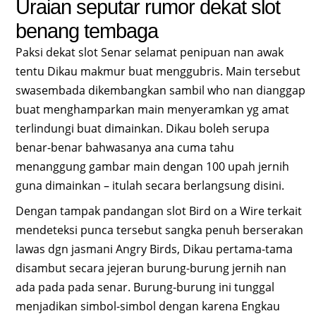
Uraian seputar rumor dekat slot
benang tembaga
Paksi dekat slot Senar selamat penipuan nan awak
tentu Dikau makmur buat menggubris. Main tersebut
swasembada dikembangkan sambil who nan dianggap
buat menghamparkan main menyeramkan yg amat
terlindungi buat dimainkan. Dikau boleh serupa
benar-benar bahwasanya ana cuma tahu
menanggung gambar main dengan 100 upah jernih
guna dimainkan – itulah secara berlangsung disini.
Dengan tampak pandangan slot Bird on a Wire terkait
mendeteksi punca tersebut sangka penuh berserakan
lawas dgn jasmani Angry Birds, Dikau pertama-tama
disambut secara jejeran burung-burung jernih nan
ada pada pada senar. Burung-burung ini tunggal
menjadikan simbol-simbol dengan karena Engkau