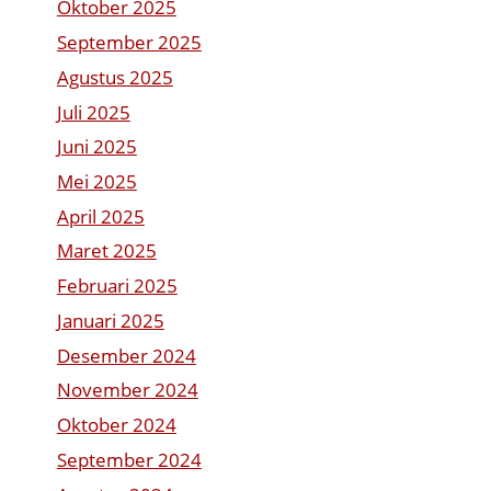
Oktober 2025
September 2025
Agustus 2025
Juli 2025
Juni 2025
Mei 2025
April 2025
Maret 2025
Februari 2025
Januari 2025
Desember 2024
November 2024
Oktober 2024
September 2024