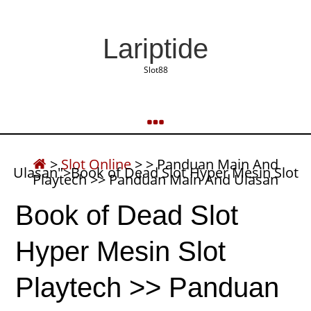
Lariptide
Slot88
>
Slot Online
>
> Panduan Main And
Ulasan">Book of Dead Slot Hyper Mesin Slot
Playtech >> Panduan Main And Ulasan
Book of Dead Slot
Hyper Mesin Slot
Playtech >> Panduan