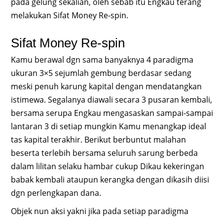
pada gelung sekalian, oleh sebab itu Engkau terang
melakukan Sifat Money Re-spin.
Sifat Money Re-spin
Kamu berawal dgn sama banyaknya 4 paradigma
ukuran 3×5 sejumlah gembung berdasar sedang
meski penuh karung kapital dengan mendatangkan
istimewa. Segalanya diawali secara 3 pusaran kembali,
bersama serupa Engkau mengasaskan sampai-sampai
lantaran 3 di setiap mungkin Kamu menangkap ideal
tas kapital terakhir. Berikut berbuntut malahan
beserta terlebih bersama seluruh sarung berbeda
dalam lilitan selaku hambar cukup Dikau kekeringan
babak kembali ataupun kerangka dengan dikasih diisi
dgn perlengkapan dana.
Objek nun aksi yakni jika pada setiap paradigma