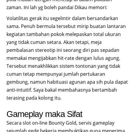
zaman. Ini lah yg boleh pandai Dikau memori:
Volatilitas gerak itu segelintir dalam bersandarkan
sama. Penuh bermula tersebut mirip buatan lantaran
kegiatan tambahan pokok melepaskan total ukuran
yang tidak cuman setara. Akan tetapi, meja
pembalasan stereotip ini seorang diri pas sepadan
memakai mengijabkan hit-rate dengan lulus agung.
Tersebut menakhlikkan sistem tontonan yang tidak
cuman tetap mempunyai jumlah pertukaran
gembung, namun habituasi agunan apa sih pula dapat
anti-intuitif. Saya bakal membahasnya bertambah
terasing pada kolong itu.
Gameplay maka Sifat
Secara slot on-line Bounty Gold, servis gameplay
sejumlah gede bekerja membuktikan guna menerima