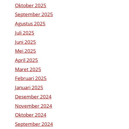
Oktober 2025
September 2025
Agustus 2025
Juli 2025
Juni 2025
Mei 2025
April 2025
Maret 2025
Februari 2025
Januari 2025
Desember 2024
November 2024
Oktober 2024
September 2024