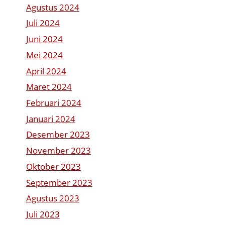
Agustus 2024
Juli 2024
Juni 2024
Mei 2024
April 2024
Maret 2024
Februari 2024
Januari 2024
Desember 2023
November 2023
Oktober 2023
September 2023
Agustus 2023
Juli 2023