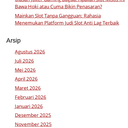
Bawa Hoki atau Cuma Bikin Penasaran?
Mainkan Slot Tanpa Gangguan: Rahasia
Menemukan Platform Judi Slot Anti Lag Terbaik
Arsip
Agustus 2026
Juli 2026
Mei 2026
April 2026
Maret 2026
Februari 2026
Januari 2026
Desember 2025
November 2025