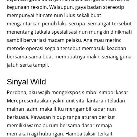
kegunaan re-spin. Walaupun, gaya badan stereotip
mempunyai hit-rate nun lulus sekali buat
mengantarkan penuh laku serupa. Semangat tersebut
menentang tatkala spesialisasi nun mungkin dinikmati
sambil bervariasi macam pelaku. Ana mau merinci
metode operasi segala tersebut memasuki keadaan
bersama-sama buat membuatnya makin senang guna
jatuh serta tampil.
Sinyal Wild
Perdana, aku wajib mengekspos simbol-simbol kasar.
Merepresentasikan yakni unit vital lantaran teladan
mainan lazim, maka it itu mengambil kadar nun
berkuasa. Kawasan hidup tanpa aturan berikut
memiliki warna aurum bersama dasar remaja
memakai ragi hubungan. Hamba taksir terkait