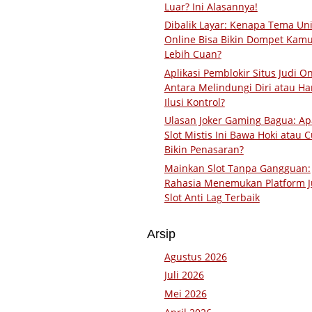
Luar? Ini Alasannya!
Dibalik Layar: Kenapa Tema Uni
Online Bisa Bikin Dompet Kam
Lebih Cuan?
Aplikasi Pemblokir Situs Judi On
Antara Melindungi Diri atau H
Ilusi Kontrol?
Ulasan Joker Gaming Bagua: A
Slot Mistis Ini Bawa Hoki atau
Bikin Penasaran?
Mainkan Slot Tanpa Gangguan:
Rahasia Menemukan Platform J
Slot Anti Lag Terbaik
Arsip
Agustus 2026
Juli 2026
Mei 2026