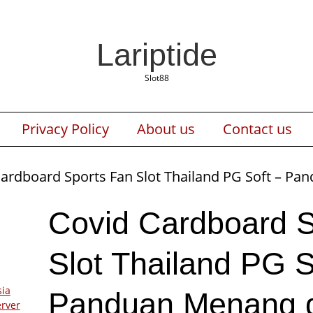
Lariptide
Slot88
Privacy Policy
About us
Contact us
ardboard Sports Fan Slot Thailand PG Soft – P
Covid Cardboard S
Slot Thailand PG S
ia
Panduan Menang 
erver