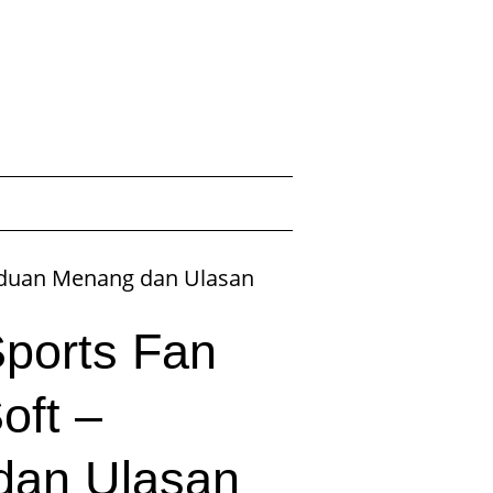
anduan Menang dan Ulasan
ports Fan
oft –
dan Ulasan