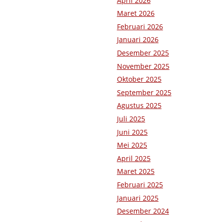
April 2026
Maret 2026
Februari 2026
Januari 2026
Desember 2025
November 2025
Oktober 2025
September 2025
Agustus 2025
Juli 2025
Juni 2025
Mei 2025
April 2025
Maret 2025
Februari 2025
Januari 2025
Desember 2024