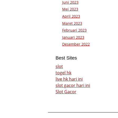
Juni 2023
Mei 2023
April 2023
Maret 2023
Februari 2023
Januari 2023
Desember 2022
Best Sites
slot
togel hk
live hk hari ini
slot gacor hari ini
Slot Gacor