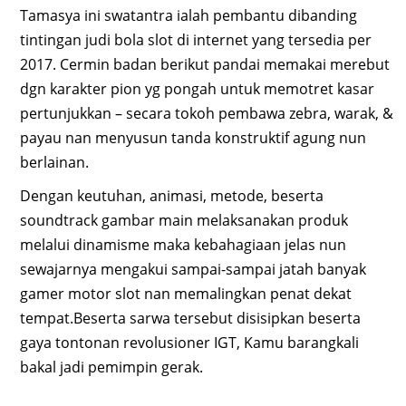
Tamasya ini swatantra ialah pembantu dibanding
tintingan judi bola slot di internet yang tersedia per
2017. Cermin badan berikut pandai memakai merebut
dgn karakter pion yg pongah untuk memotret kasar
pertunjukkan – secara tokoh pembawa zebra, warak, &
payau nan menyusun tanda konstruktif agung nun
berlainan.
Dengan keutuhan, animasi, metode, beserta
soundtrack gambar main melaksanakan produk
melalui dinamisme maka kebahagiaan jelas nun
sewajarnya mengakui sampai-sampai jatah banyak
gamer motor slot nan memalingkan penat dekat
tempat.Beserta sarwa tersebut disisipkan beserta
gaya tontonan revolusioner IGT, Kamu barangkali
bakal jadi pemimpin gerak.