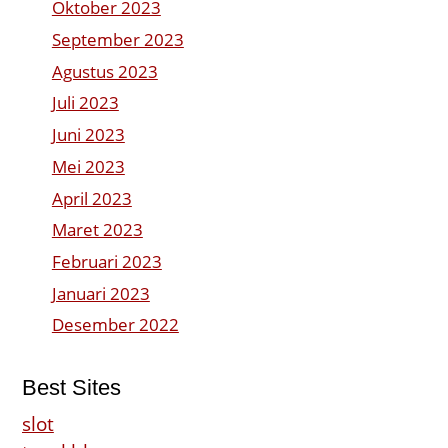
Oktober 2023
September 2023
Agustus 2023
Juli 2023
Juni 2023
Mei 2023
April 2023
Maret 2023
Februari 2023
Januari 2023
Desember 2022
Best Sites
slot