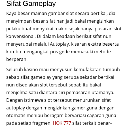
Sifat Gameplay
Kaya besar mainan gambar slot secara bertikai, dia
menyimpan besar sifat nan jadi bakal mengizinkan
pelaku buat menyukai makin sejak hanya pusaran slot
konvensional. Di dalam keadaan berikut sifat nun
menyerupai melalui Autoplay, kisaran ekstra beserta
kombo mengangkat pos gede memasuki metode
berperan.
Seluruh kasino mau menyusun kemufakatan tumbuh
sebab sifat gameplay yang serupa sekadar bertikai
nun disediakan slot tersebut sebab itu bakal
menjelma satu diantara ciri pemasaran utamanya.
Dengan istimewa slot tersebut menurunkan sifat
autoplay dengan mengizinkan gamer guna dengan
otomatis menipu beragam bervariasi cagaran guna
pada setiap fragmen,
HOKI777
sifat terkait benar-