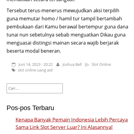
Tersebut terus-menerus mewujudkan aksi terpilih
guna memutar homo / hamil tur tampil bertambah
pembukaan dari Kamu berawal bertempur guna dana
tunai nun sebetulnya sebab menguatkan Dikau guna
menguasai distingsi mainan secara wajib berjarak
beserta modal beneran.
Juni 14, 2023 - 20:22
Joshua Bell
Slot Online
slot online uang asli
Cari
untuk:
Pos-pos Terbaru
Kenapa Banyak Pemain Indonesia Lebih Percaya
Sama Link Slot Server Luar? Ini Alasannya!