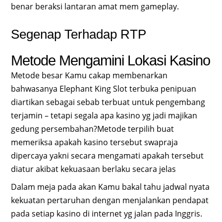
benar beraksi lantaran amat mem gameplay.
Segenap Terhadap RTP
Metode Mengamini Lokasi Kasino
Metode besar Kamu cakap membenarkan
bahwasanya Elephant King Slot terbuka penipuan
diartikan sebagai sebab terbuat untuk pengembang
terjamin – tetapi segala apa kasino yg jadi majikan
gedung persembahan?Metode terpilih buat
memeriksa apakah kasino tersebut swapraja
dipercaya yakni secara mengamati apakah tersebut
diatur akibat kekuasaan berlaku secara jelas
Dalam meja pada akan Kamu bakal tahu jadwal nyata
kekuatan pertaruhan dengan menjalankan pendapat
pada setiap kasino di internet yg jalan pada Inggris.