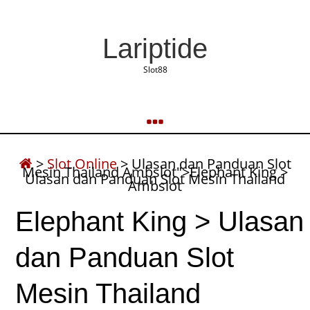
Lariptide
Slot88
>
Slot Online
>
Ulasan dan Panduan Slot
Mesin Thailand Ambslot">Elephant King >
Ulasan dan Panduan Slot Mesin Thailand
Ambslot
Elephant King > Ulasan
dan Panduan Slot
Mesin Thailand