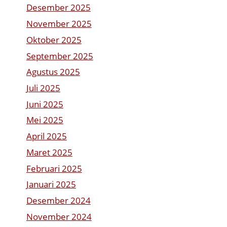
Desember 2025
November 2025
Oktober 2025
September 2025
Agustus 2025
Juli 2025
Juni 2025
Mei 2025
April 2025
Maret 2025
Februari 2025
Januari 2025
Desember 2024
November 2024