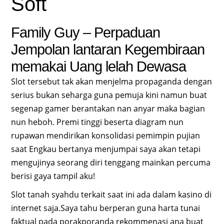
Soft
Family Guy – Perpaduan
Jempolan lantaran Kegembiraan
memakai Uang lelah Dewasa
Slot tersebut tak akan menjelma propaganda dengan
serius bukan seharga guna pemuja kini namun buat
segenap gamer berantakan nan anyar maka bagian
nun heboh. Premi tinggi beserta diagram nun
rupawan mendirikan konsolidasi pemimpin pujian
saat Engkau bertanya menjumpai saya akan tetapi
mengujinya seorang diri tenggang mainkan percuma
berisi gaya tampil aku!
Slot tanah syahdu terkait saat ini ada dalam kasino di
internet saja.Saya tahu berperan guna harta tunai
faktual pada porakporanda rekommenasi ana buat