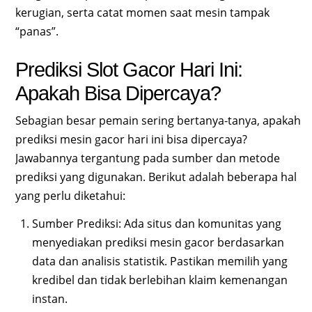
kerugian, serta catat momen saat mesin tampak
“panas”.
Prediksi Slot Gacor Hari Ini:
Apakah Bisa Dipercaya?
Sebagian besar pemain sering bertanya-tanya, apakah
prediksi mesin gacor hari ini bisa dipercaya?
Jawabannya tergantung pada sumber dan metode
prediksi yang digunakan. Berikut adalah beberapa hal
yang perlu diketahui:
Sumber Prediksi: Ada situs dan komunitas yang
menyediakan prediksi mesin gacor berdasarkan
data dan analisis statistik. Pastikan memilih yang
kredibel dan tidak berlebihan klaim kemenangan
instan.