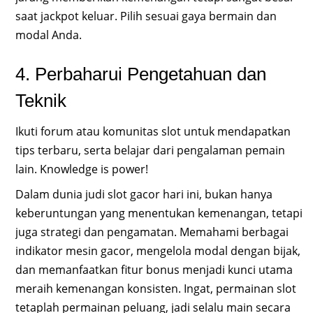
saat jackpot keluar. Pilih sesuai gaya bermain dan
modal Anda.
4. Perbaharui Pengetahuan dan
Teknik
Ikuti forum atau komunitas slot untuk mendapatkan
tips terbaru, serta belajar dari pengalaman pemain
lain. Knowledge is power!
Dalam dunia judi slot gacor hari ini, bukan hanya
keberuntungan yang menentukan kemenangan, tetapi
juga strategi dan pengamatan. Memahami berbagai
indikator mesin gacor, mengelola modal dengan bijak,
dan memanfaatkan fitur bonus menjadi kunci utama
meraih kemenangan konsisten. Ingat, permainan slot
tetaplah permainan peluang, jadi selalu main secara