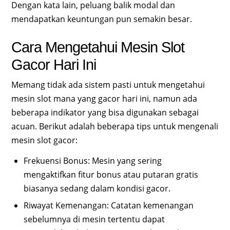
Dengan kata lain, peluang balik modal dan
mendapatkan keuntungan pun semakin besar.
Cara Mengetahui Mesin Slot
Gacor Hari Ini
Memang tidak ada sistem pasti untuk mengetahui
mesin slot mana yang gacor hari ini, namun ada
beberapa indikator yang bisa digunakan sebagai
acuan. Berikut adalah beberapa tips untuk mengenali
mesin slot gacor:
Frekuensi Bonus: Mesin yang sering
mengaktifkan fitur bonus atau putaran gratis
biasanya sedang dalam kondisi gacor.
Riwayat Kemenangan: Catatan kemenangan
sebelumnya di mesin tertentu dapat