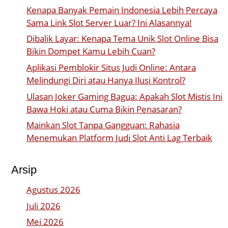
Kenapa Banyak Pemain Indonesia Lebih Percaya
Sama Link Slot Server Luar? Ini Alasannya!
Dibalik Layar: Kenapa Tema Unik Slot Online Bisa
Bikin Dompet Kamu Lebih Cuan?
Aplikasi Pemblokir Situs Judi Online: Antara
Melindungi Diri atau Hanya Ilusi Kontrol?
Ulasan Joker Gaming Bagua: Apakah Slot Mistis Ini
Bawa Hoki atau Cuma Bikin Penasaran?
Mainkan Slot Tanpa Gangguan: Rahasia
Menemukan Platform Judi Slot Anti Lag Terbaik
Arsip
Agustus 2026
Juli 2026
Mei 2026