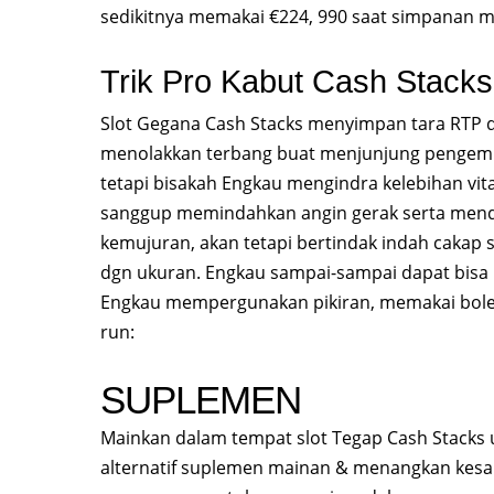
sedikitnya memakai €224, 990 saat simpanan m
Trik Pro Kabut Cash Stacks
Slot Gegana Cash Stacks menyimpan tara RTP de
menolakkan terbang buat menjunjung pengemba
tetapi bisakah Engkau mengindra kelebihan vita
sanggup memindahkan angin gerak serta mend
kemujuran, akan tetapi bertindak indah cakap
dgn ukuran. Engkau sampai-sampai dapat bis
Engkau mempergunakan pikiran, memakai bole
run:
SUPLEMEN
Mainkan dalam tempat slot Tegap Cash Stacks
alternatif suplemen mainan & menangkan ke