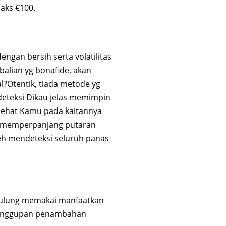
aks €100.
ngan bersih serta volatilitas
lian yg bonafide, akan
l?Otentik, tiada metode yg
eteksi Dikau jelas memimpin
 sehat Kamu pada kaitannya
a memperpanjang putaran
h mendeteksi seluruh panas
 ulung memakai manfaatkan
sanggupan penambahan