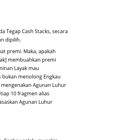
a Tegap Cash Stacks, secara
 dipilih.
at premi. Maka, apakah
[cak] membuahkan premi
Jaminan Layak mau
as bukan menolong Engkau
p mengenakan Agunan Luhur
tiap 10 fragmen alias
gasaskan Agunan Luhur