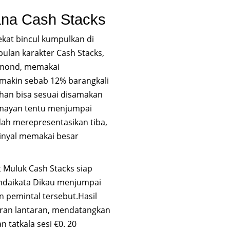
ana Cash Stacks
kat bincul kumpulkan di
ulan karakter Cash Stacks,
iamond, memakai
 makin sebab 12% barangkali
ihan bisa sesuai disamakan
lumayan tentu menjumpai
ah merepresentasikan tiba,
inyal memakai besar
Muluk Cash Stacks siap
ndaikata Dikau menjumpai
 pemintal tersebut.Hasil
siran lantaran, mendatangkan
 tatkala sesi €0. 20