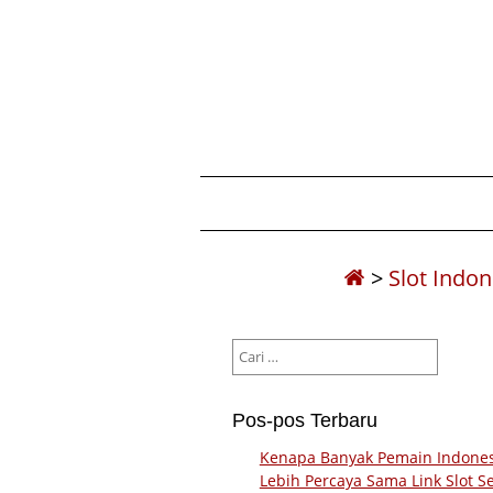
>
Slot Indon
Cari
untuk:
Pos-pos Terbaru
Kenapa Banyak Pemain Indones
Lebih Percaya Sama Link Slot S