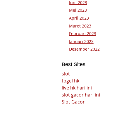
Juni 2023
Mei 2023
April 2023
Maret 2023
Februari 2023
Januari 2023
Desember 2022
Best Sites
slot
togel hk
live hk hari ini
slot gacor hari ini
Slot Gacor