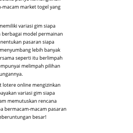
-macam market togel yang
emiliki variasi gim siapa
 berbagai model permainan
 menentukan pasaran siapa
, menyumbang lebih banyak
ersama seperti itu berlimpah
mempunyai melimpah pilihan
tungannya.
otere online mengizinkan
yakan variasi gim siapa
dalam memutuskan rencana
coba bermacam-macam pasaran
keberuntungan besar!