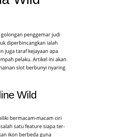
da golongan penggemar judi
ibuk diperbincangkan ialah
n juga taraf kejayaan apa
mpah pelaku. Artikel ini akan
ainan slot berbunyi nyaring
ine Wild
iliki bermacam-macam ciri
lah satu feature siapa ter-
ikan ikon berbeda guna