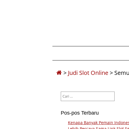
>
Judi Slot Online
>
Semu
Cari
untuk:
Pos-pos Terbaru
Kenapa Banyak Pemain Indones
Lebih Percaya Sama Link Slot S