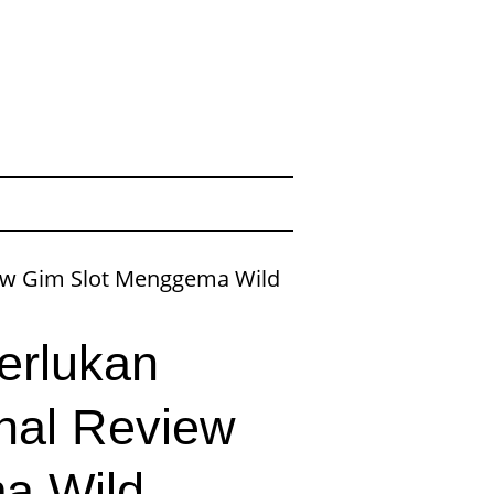
ew Gim Slot Menggema Wild
erlukan
hal Review
a Wild