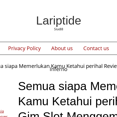
Lariptide
Slot88
Privacy Policy
About us
Contact us
a siapa Memerlukan Kamu Ketahui perihal Revi
Inferno
Semua siapa Mem
Kamu Ketahui peri
ia
Gim Slot Menggem
erver