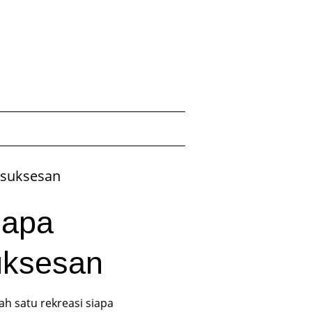
esuksesan
 apa
uksesan
lah satu rekreasi siapa