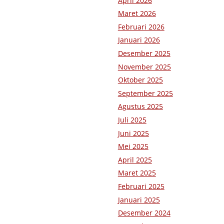
April 2026
Maret 2026
Februari 2026
Januari 2026
Desember 2025
November 2025
Oktober 2025
September 2025
Agustus 2025
Juli 2025
Juni 2025
Mei 2025
April 2025
Maret 2025
Februari 2025
Januari 2025
Desember 2024