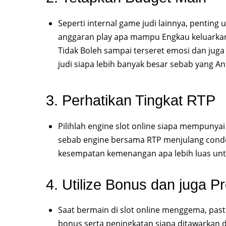
Seperti internal game judi lainnya, pentin
anggaran play apa mampu Engkau keluarka
Tidak Boleh sampai terseret emosi dan jug
judi siapa lebih banyak besar sebab yang A
3. Perhatikan Tingkat RTP
Pilihlah engine slot online siapa mempunyai
sebab engine bersama RTP menjulang con
kesempatan kemenangan apa lebih luas unt
4. Utilize Bonus dan juga P
Saat bermain di slot online menggema, pa
bonus serta peningkatan siapa ditawarkan da