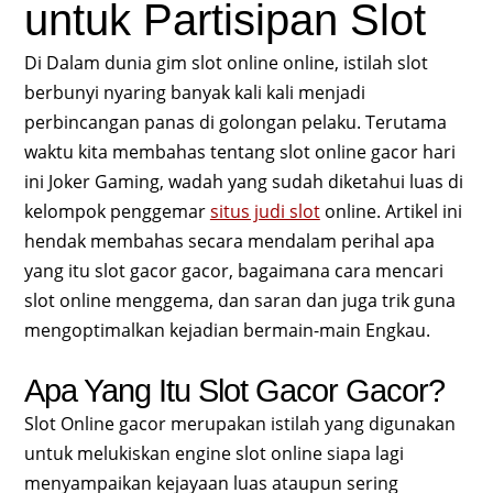
untuk Partisipan Slot
Di Dalam dunia gim slot online online, istilah slot
berbunyi nyaring banyak kali kali menjadi
perbincangan panas di golongan pelaku. Terutama
waktu kita membahas tentang slot online gacor hari
ini Joker Gaming, wadah yang sudah diketahui luas di
kelompok penggemar
situs judi slot
online. Artikel ini
hendak membahas secara mendalam perihal apa
yang itu slot gacor gacor, bagaimana cara mencari
slot online menggema, dan saran dan juga trik guna
mengoptimalkan kejadian bermain-main Engkau.
Apa Yang Itu Slot Gacor Gacor?
Slot Online gacor merupakan istilah yang digunakan
untuk melukiskan engine slot online siapa lagi
menyampaikan kejayaan luas ataupun sering