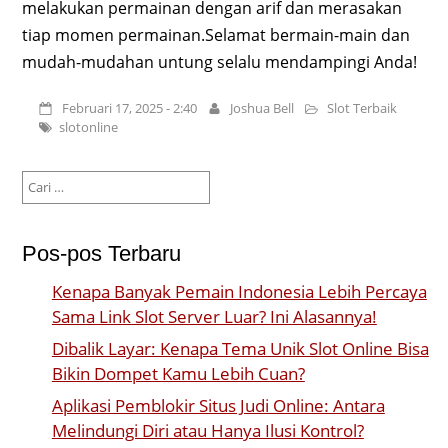
melakukan permainan dengan arif dan merasakan
tiap momen permainan.Selamat bermain-main dan
mudah-mudahan untung selalu mendampingi Anda!
Februari 17, 2025 - 2:40
Joshua Bell
Slot Terbaik
slotonline
Cari
untuk:
Pos-pos Terbaru
Kenapa Banyak Pemain Indonesia Lebih Percaya
Sama Link Slot Server Luar? Ini Alasannya!
Dibalik Layar: Kenapa Tema Unik Slot Online Bisa
Bikin Dompet Kamu Lebih Cuan?
Aplikasi Pemblokir Situs Judi Online: Antara
Melindungi Diri atau Hanya Ilusi Kontrol?