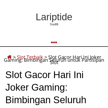
Lariptide
Slot88
>
Slot Terbaik
>
Slot Gacor Hari Ini Joker
Gaming: Bimbingan Seluruh untuk Partisipan
Slot
Slot Gacor Hari Ini
Joker Gaming:
Bimbingan Seluruh