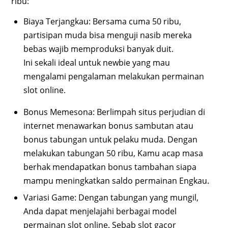
ribu:
Biaya Terjangkau: Bersama cuma 50 ribu,
partisipan muda bisa menguji nasib mereka
bebas wajib memproduksi banyak duit.
Ini sekali ideal untuk newbie yang mau
mengalami pengalaman melakukan permainan
slot online.
Bonus Memesona: Berlimpah situs perjudian di
internet menawarkan bonus sambutan atau
bonus tabungan untuk pelaku muda. Dengan
melakukan tabungan 50 ribu, Kamu acap masa
berhak mendapatkan bonus tambahan siapa
mampu meningkatkan saldo permainan Engkau.
Variasi Game: Dengan tabungan yang mungil,
Anda dapat menjelajahi berbagai model
permainan slot online. Sebab slot gacor