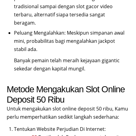
tradisional sampai dengan slot gacor video
terbaru, alternatif siapa tersedia sangat
beragam.
Peluang Mengalahkan: Meskipun simpanan awal
mini, probabilitas bagi mengalahkan jackpot
stabil ada.
Banyak pemain telah meraih kejayaan gigantic
sekedar dengan kapital mungil.
Metode Mengakukan Slot Online
Deposit 50 Ribu
Untuk mengakukan slot online deposit 50 ribu, Kamu
perlu memperhatikan sedikit langkah sederhana:
Tentukan Website Perjudian Di Internet: