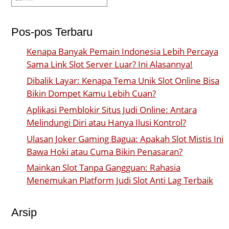
untuk:
Pos-pos Terbaru
Kenapa Banyak Pemain Indonesia Lebih Percaya
Sama Link Slot Server Luar? Ini Alasannya!
Dibalik Layar: Kenapa Tema Unik Slot Online Bisa
Bikin Dompet Kamu Lebih Cuan?
Aplikasi Pemblokir Situs Judi Online: Antara
Melindungi Diri atau Hanya Ilusi Kontrol?
Ulasan Joker Gaming Bagua: Apakah Slot Mistis Ini
Bawa Hoki atau Cuma Bikin Penasaran?
Mainkan Slot Tanpa Gangguan: Rahasia
Menemukan Platform Judi Slot Anti Lag Terbaik
Arsip