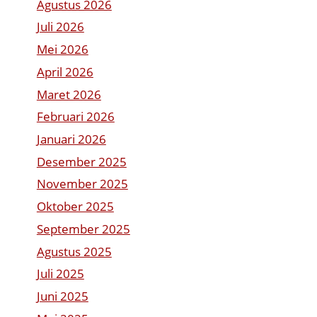
Agustus 2026
Juli 2026
Mei 2026
April 2026
Maret 2026
Februari 2026
Januari 2026
Desember 2025
November 2025
Oktober 2025
September 2025
Agustus 2025
Juli 2025
Juni 2025