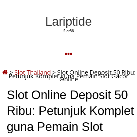
Lariptide
Slot88
>
Slot Thailand
>
Slot Online Deposit 50 Ribu:
Petunjuk Komplet guna Pemain Slot Gacor
Online
Slot Online Deposit 50
Ribu: Petunjuk Komplet
guna Pemain Slot