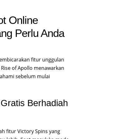
ot Online
ang Perlu Anda
embicarakan fitur unggulan
 Rise of Apollo menawarkan
pahami sebelum mulai
n Gratis Berhadiah
h fitur Victory Spins yang