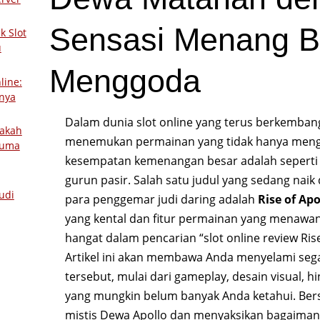
Sensasi Menang B
k Slot
u
Menggoda
line:
anya
Dalam dunia slot online yang terus berkembang
pakah
menemukan permainan yang tidak hanya meng
 Cuma
kesempatan kemenangan besar adalah seperti
gurun pasir. Salah satu judul yang sedang nai
udi
para penggemar judi daring adalah
Rise of Apo
yang kental dan fitur permainan yang menawan,
hangat dalam pencarian “slot online review Rise
Artikel ini akan membawa Anda menyelami segal
tersebut, mulai dari gameplay, desain visual,
yang mungkin belum banyak Anda ketahui. Bers
mistis Dewa Apollo dan menyaksikan bagaima