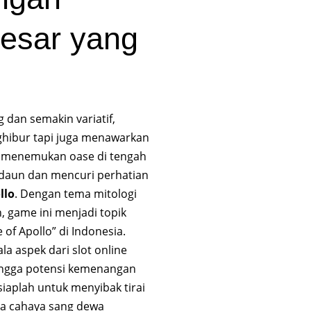
esar yang
 dan semakin variatif,
hibur tapi juga menawarkan
 menemukan oase di tengah
k daun dan mencuri perhatian
llo
. Dengan tema mitologi
 game ini menjadi topik
 of Apollo” di Indonesia.
a aspek dari slot online
 hingga potensi kemenangan
iaplah untuk menyibak tirai
na cahaya sang dewa