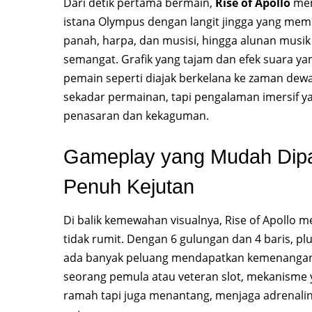
Dari detik pertama bermain,
Rise of Apollo
men
istana Olympus dengan langit jingga yang mem
panah, harpa, dan musisi, hingga alunan musi
semangat. Grafik yang tajam dan efek suara
pemain seperti diajak berkelana ke zaman dewa
sekadar permainan, tapi pengalaman imersif 
penasaran dan kekaguman.
Gameplay yang Mudah Di
Penuh Kejutan
Di balik kemewahan visualnya, Rise of Apollo
tidak rumit. Dengan 6 gulungan dan 4 baris, pl
ada banyak peluang mendapatkan kemenangan
seorang pemula atau veteran slot, mekanisme
ramah tapi juga menantang, menjaga adrenalina