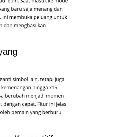
atau lebih. Saat masuk ke mode
 yang baru saja menang dan
). Ini membuka peluang untuk
n dan menghasilkan
 yang
n
anti simbol lain, tetapi juga
an kemenangan hingga x15.
iasa berubah menjadi momen
engan cepat. Fitur ini jelas
 oleh pemain yang berburu