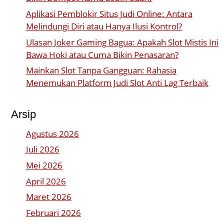
Aplikasi Pemblokir Situs Judi Online: Antara
Melindungi Diri atau Hanya Ilusi Kontrol?
Ulasan Joker Gaming Bagua: Apakah Slot Mistis Ini
Bawa Hoki atau Cuma Bikin Penasaran?
Mainkan Slot Tanpa Gangguan: Rahasia
Menemukan Platform Judi Slot Anti Lag Terbaik
Arsip
Agustus 2026
Juli 2026
Mei 2026
April 2026
Maret 2026
Februari 2026