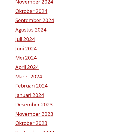
November 2024
Oktober 2024
September 2024
Agustus 2024
Juli 2024
Juni 2024
Mei 2024
April 2024
Maret 2024
Februari 2024
Januari 2024
Desember 2023
November 2023
Oktober 2023