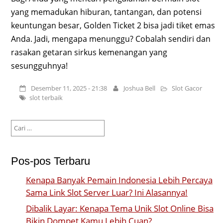
yang memadukan hiburan, tantangan, dan potensi
keuntungan besar, Golden Ticket 2 bisa jadi tiket emas
Anda. Jadi, mengapa menunggu? Cobalah sendiri dan
rasakan getaran sirkus kemenangan yang
sesungguhnya!
Desember 11, 2025 - 21:38
Joshua Bell
Slot Gacor
slot terbaik
Cari
untuk:
Pos-pos Terbaru
Kenapa Banyak Pemain Indonesia Lebih Percaya
Sama Link Slot Server Luar? Ini Alasannya!
Dibalik Layar: Kenapa Tema Unik Slot Online Bisa
Bikin Dompet Kamu Lebih Cuan?