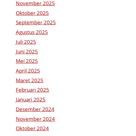
November 2025
Oktober 2025
September 2025
Agustus 2025
Juli 2025
Juni 2025
Mei 2025
April 2025
Maret 2025
Februari 2025
Januari 2025
Desember 2024
November 2024
Oktober 2024