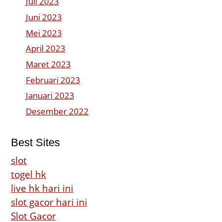
Juli 2023
Juni 2023
Mei 2023
April 2023
Maret 2023
Februari 2023
Januari 2023
Desember 2022
Best Sites
slot
togel hk
live hk hari ini
slot gacor hari ini
Slot Gacor