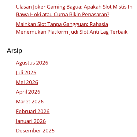
Ulasan Joker Gaming Bagua: Apakah Slot Mistis Ini
Bawa Hoki atau Cuma Bikin Penasaran?
Mainkan Slot Tanpa Gangguan: Rahasia
Menemukan Platform Judi Slot Anti Lag Terbaik
Arsip
Agustus 2026
Juli 2026
Mei 2026
April 2026
Maret 2026
Februari 2026
Januari 2026
Desember 2025