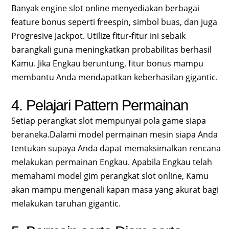
Banyak engine slot online menyediakan berbagai
feature bonus seperti freespin, simbol buas, dan juga
Progresive Jackpot. Utilize fitur-fitur ini sebaik
barangkali guna meningkatkan probabilitas berhasil
Kamu. Jika Engkau beruntung, fitur bonus mampu
membantu Anda mendapatkan keberhasilan gigantic.
4. Pelajari Pattern Permainan
Setiap perangkat slot mempunyai pola game siapa
beraneka.Dalami model permainan mesin siapa Anda
tentukan supaya Anda dapat memaksimalkan rencana
melakukan permainan Engkau. Apabila Engkau telah
memahami model gim perangkat slot online, Kamu
akan mampu mengenali kapan masa yang akurat bagi
melakukan taruhan gigantic.