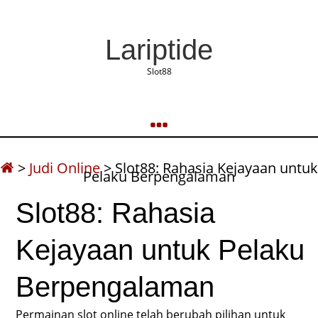
Lariptide
Slot88
>
Judi Online
>
Slot88: Rahasia Kejayaan untuk
Pelaku Berpengalaman
Slot88: Rahasia
Kejayaan untuk Pelaku
Berpengalaman
Permainan slot online telah berubah pilihan untuk