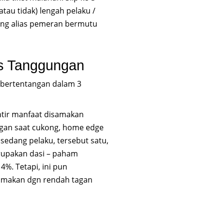
tau tidak) lengah pelaku /
kong alias pemeran bermutu
s Tanggungan
 bertentangan dalam 3
intir manfaat disamakan
ngan saat cukong, home edge
sedang pelaku, tersebut satu,
rupakan dasi – paham
4%. Tetapi, ini pun
amakan dgn rendah tagan