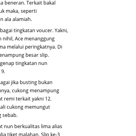
 beneran. Terkait bakal
k maka, seperti
 ala alamiah.
ebagai tingkatan voucer. Yakni,
h nihil, Ace menanggung
ma melalui peringkatnya. Di
enampung besar slip.
enap tingkatan nun
9.
agai jika busting bukan
ohnya, cukong menampung
 remi terkait yakni 12.
, kali cukong memungut
g sebab.
 nun berkualitas lima alias
a tiket malahan. Slip ke-3