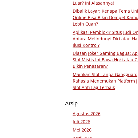
Luar? Ini Alasannya!
Dibalik Layar: Kenapa Tema Uni
Online Bisa Bikin Dompet Kam
Lebih Cuan?
Aplikasi Pemblokir Situs Judi On
Antara Melindungi Diri atau H
Ilusi Kontrol?
Ulasan Joker Gaming Bagua: A
Slot Mistis Ini Bawa Hoki atau
Bikin Penasaran?
Mainkan Slot Tanpa Gangguan:
Rahasia Menemukan Platform J
Slot Anti Lag Terbaik
Arsip
Agustus 2026
Juli 2026
Mei 2026