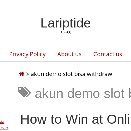
Lariptide
Slot88
Privacy Policy
About us
Contact us
>
akun demo slot bisa withdraw
akun demo slot 
How to Win at Onl
ia
erver