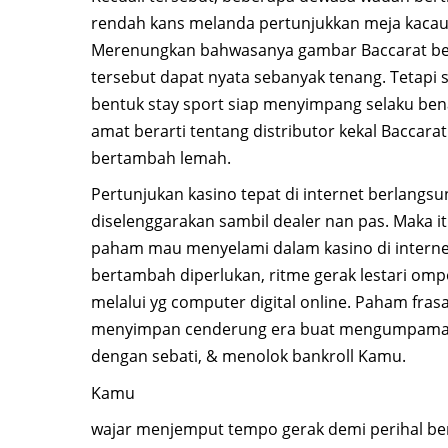
rendah kans melanda pertunjukkan meja kacau
Merenungkan bahwasanya gambar Baccarat ber
tersebut dapat nyata sebanyak tenang. Tetapi 
bentuk stay sport siap menyimpang selaku ben
amat berarti tentang distributor kekal Baccara
bertambah lemah.
Pertunjukan kasino tepat di internet berlangsu
diselenggarakan sambil dealer nan pas. Maka i
paham mau menyelami dalam kasino di internet
bertambah diperlukan, ritme gerak lestari om
melalui yg computer digital online. Paham frasa
menyimpan cenderung era buat mengumpamak
dengan sebati, & menolok bankroll Kamu.
Kamu
wajar menjemput tempo gerak demi perihal be