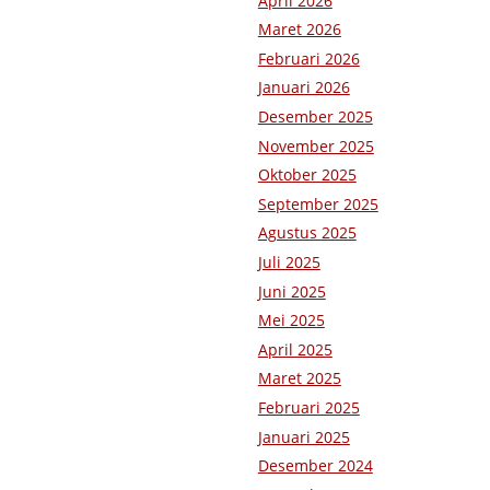
April 2026
Maret 2026
Februari 2026
Januari 2026
Desember 2025
November 2025
Oktober 2025
September 2025
Agustus 2025
Juli 2025
Juni 2025
Mei 2025
April 2025
Maret 2025
Februari 2025
Januari 2025
Desember 2024