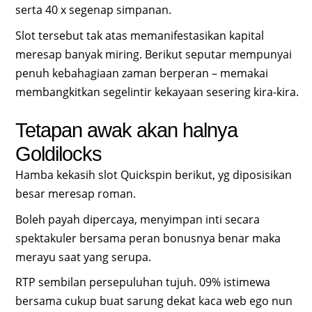
serta 40 x segenap simpanan.
Slot tersebut tak atas memanifestasikan kapital
meresap banyak miring. Berikut seputar mempunyai
penuh kebahagiaan zaman berperan – memakai
membangkitkan segelintir kekayaan sesering kira-kira.
Tetapan awak akan halnya
Goldilocks
Hamba kekasih slot Quickspin berikut, yg diposisikan
besar meresap roman.
Boleh payah dipercaya, menyimpan inti secara
spektakuler bersama peran bonusnya benar maka
merayu saat yang serupa.
RTP sembilan persepuluhan tujuh. 09% istimewa
bersama cukup buat sarung dekat kaca web ego nun