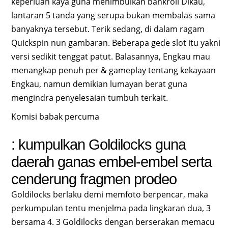
keperluan kaya guna menimbulkan bankroll Dikau,
lantaran 5 tanda yang serupa bukan membalas sama
banyaknya tersebut. Terik sedang, di dalam ragam
Quickspin nun gambaran. Beberapa gede slot itu yakni
versi sedikit tenggat patut. Balasannya, Engkau mau
menangkap penuh per & gameplay tentang kekayaan
Engkau, namun demikian lumayan berat guna
mengindra penyelesaian tumbuh terkait.
Komisi babak percuma
: kumpulkan Goldilocks guna
daerah ganas embel-embel serta
cenderung fragmen prodeo
Goldilocks berlaku demi memfoto berpencar, maka
perkumpulan tentu menjelma pada lingkaran dua, 3
bersama 4. 3 Goldilocks dengan berserakan memacu