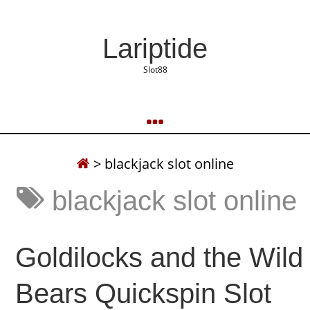
Lariptide
Slot88
>
blackjack slot online
blackjack slot online
Goldilocks and the Wild
Bears Quickspin Slot