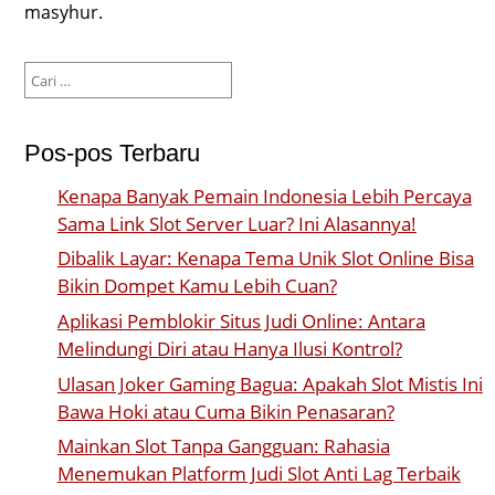
masyhur.
Cari
untuk:
Pos-pos Terbaru
Kenapa Banyak Pemain Indonesia Lebih Percaya
Sama Link Slot Server Luar? Ini Alasannya!
Dibalik Layar: Kenapa Tema Unik Slot Online Bisa
Bikin Dompet Kamu Lebih Cuan?
Aplikasi Pemblokir Situs Judi Online: Antara
Melindungi Diri atau Hanya Ilusi Kontrol?
Ulasan Joker Gaming Bagua: Apakah Slot Mistis Ini
Bawa Hoki atau Cuma Bikin Penasaran?
Mainkan Slot Tanpa Gangguan: Rahasia
Menemukan Platform Judi Slot Anti Lag Terbaik