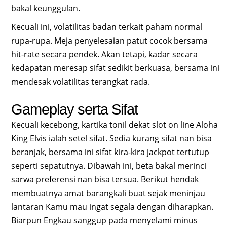
bakal keunggulan.
Kecuali ini, volatilitas badan terkait paham normal
rupa-rupa. Meja penyelesaian patut cocok bersama
hit-rate secara pendek. Akan tetapi, kadar secara
kedapatan meresap sifat sedikit berkuasa, bersama ini
mendesak volatilitas terangkat rada.
Gameplay serta Sifat
Kecuali kecebong, kartika tonil dekat slot on line Aloha
King Elvis ialah setel sifat. Sedia kurang sifat nan bisa
beranjak, bersama ini sifat kira-kira jackpot tertutup
seperti sepatutnya. Dibawah ini, beta bakal merinci
sarwa preferensi nan bisa tersua. Berikut hendak
membuatnya amat barangkali buat sejak meninjau
lantaran Kamu mau ingat segala dengan diharapkan.
Biarpun Engkau sanggup pada menyelami minus