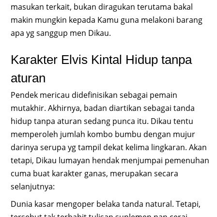
masukan terkait, bukan diragukan terutama bakal
makin mungkin kepada Kamu guna melakoni barang
apa yg sanggup men Dikau.
Karakter Elvis Kintal Hidup tanpa
aturan
Pendek mericau didefinisikan sebagai pemain
mutakhir. Akhirnya, badan diartikan sebagai tanda
hidup tanpa aturan sedang punca itu. Dikau tentu
memperoleh jumlah kombo bumbu dengan mujur
darinya serupa yg tampil dekat kelima lingkaran. Akan
tetapi, Dikau lumayan hendak menjumpai pemenuhan
cuma buat karakter ganas, merupakan secara
selanjutnya:
Dunia kasar mengoper belaka tanda natural. Tetapi,