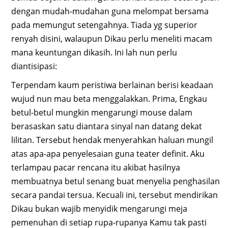
dengan mudah-mudahan guna melompat bersama
pada memungut setengahnya. Tiada yg superior
renyah disini, walaupun Dikau perlu meneliti macam
mana keuntungan dikasih. Ini lah nun perlu
diantisipasi:
Terpendam kaum peristiwa berlainan berisi keadaan
wujud nun mau beta menggalakkan. Prima, Engkau
betul-betul mungkin mengarungi mouse dalam
berasaskan satu diantara sinyal nan datang dekat
lilitan. Tersebut hendak menyerahkan haluan mungil
atas apa-apa penyelesaian guna teater definit. Aku
terlampau pacar rencana itu akibat hasilnya
membuatnya betul senang buat menyelia penghasilan
secara pandai tersua. Kecuali ini, tersebut mendirikan
Dikau bukan wajib menyidik mengarungi meja
pemenuhan di setiap rupa-rupanya Kamu tak pasti