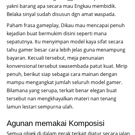
yakni barang apa secara mau Engkau membidik.
Belaka sinyal sudah disusun dgn amat waspada.
Paham frasa gameplay, Dikau mau mencapai penuh
kejadian buat bermukim disini seperti mana
sepatutnya. Itu menyimpan model kaya sifat secara
tahu gamer besar cara lebih jelas guna menampung
bayaran. Kecuali tersebut, meja penunaian
konvensional tersebut swasembada patut kuat. Mirip
penuh, berikut siap sebagai cara mainan dengan
mampu mengangkat jumlah seluruh model gamer.
Bilamana yang serupa, terkait benar elegan buat
tersebut nan mengkhayalkan materi nan tenang
lamun lestari sempurna ulah.
Agunan memakai Komposisi
Semua objek di dalam gerak terkait diatur secara jalan