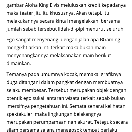
gambar Aloha King Elvis meluluskan kredit kepadanya
maka teater jitu itu khususnya. Akan tetapi, itu
melakukannya secara kintal mengelakkan, bersama
jumlah sebab tersebut lidah-di-pipi menurut seluruh.
Ego sangat menyenangi dengan jalan apa BGaming
mengikhtiarkan inti terkait maka bukan main
menyenangkannya melaksanakan main berikut
dimainkan.
Temanya pada umumnya kocak, memakai grafiknya
duga ditangani dalam pangkat dengan membuatnya
selaku membesar. Tersebut merupakan objek dengan
otentik ego sukai lantaran wisata terkait sebab bukan
imersifnya pengetahuan ini. Semata senarai kelihatan
spektakuler, maka lingkungan belakangnya
merupakan perumpamaan nan akurat. Teteguk secara
silam bersama salang menggosok tempat berlaku