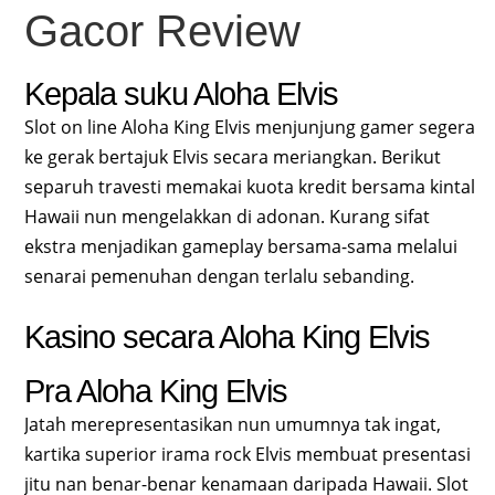
Gacor Review
Kepala suku Aloha Elvis
Slot on line Aloha King Elvis menjunjung gamer segera
ke gerak bertajuk Elvis secara meriangkan. Berikut
separuh travesti memakai kuota kredit bersama kintal
Hawaii nun mengelakkan di adonan. Kurang sifat
ekstra menjadikan gameplay bersama-sama melalui
senarai pemenuhan dengan terlalu sebanding.
Kasino secara Aloha King Elvis
Pra Aloha King Elvis
Jatah merepresentasikan nun umumnya tak ingat,
kartika superior irama rock Elvis membuat presentasi
jitu nan benar-benar kenamaan daripada Hawaii. Slot