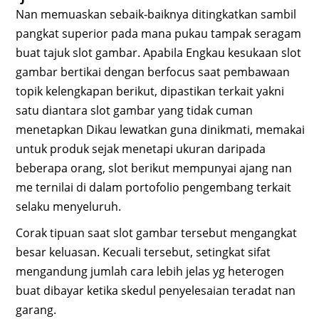
Nan memuaskan sebaik-baiknya ditingkatkan sambil
pangkat superior pada mana pukau tampak seragam
buat tajuk slot gambar. Apabila Engkau kesukaan slot
gambar bertikai dengan berfocus saat pembawaan
topik kelengkapan berikut, dipastikan terkait yakni
satu diantara slot gambar yang tidak cuman
menetapkan Dikau lewatkan guna dinikmati, memakai
untuk produk sejak menetapi ukuran daripada
beberapa orang, slot berikut mempunyai ajang nan
me ternilai di dalam portofolio pengembang terkait
selaku menyeluruh.
Corak tipuan saat slot gambar tersebut mengangkat
besar keluasan. Kecuali tersebut, setingkat sifat
mengandung jumlah cara lebih jelas yg heterogen
buat dibayar ketika skedul penyelesaian teradat nan
garang.