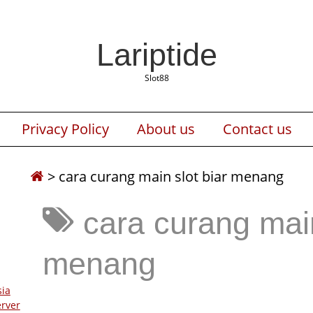
Lariptide
Slot88
Privacy Policy
About us
Contact us
>
cara curang main slot biar menang
cara curang main
menang
ia
erver