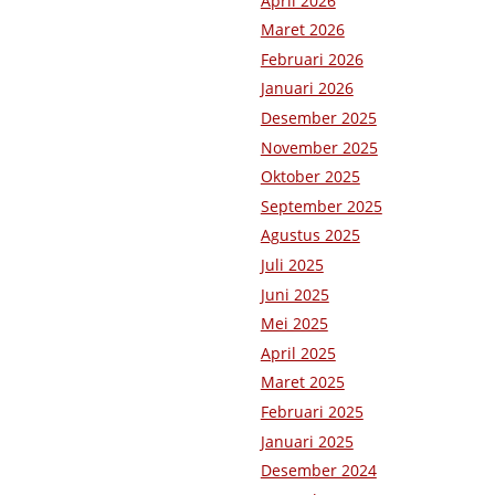
April 2026
Maret 2026
Februari 2026
Januari 2026
Desember 2025
November 2025
Oktober 2025
September 2025
Agustus 2025
Juli 2025
Juni 2025
Mei 2025
April 2025
Maret 2025
Februari 2025
Januari 2025
Desember 2024