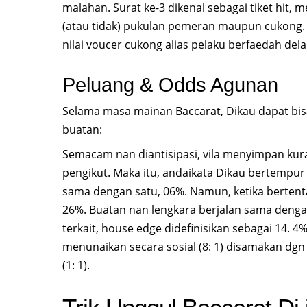
malahan. Surat ke-3 dikenal sebagai tiket hit
(atau tidak) pukulan pemeran maupun cukong.
nilai voucer cukong alias pelaku berfaedah dela
Peluang & Odds Agunan
Selama masa mainan Baccarat, Dikau dapat bis
buatan:
Semacam nan diantisipasi, vila menyimpan ku
pengikut. Maka itu, andaikata Dikau bertempur
sama dengan satu, 06%. Namun, ketika bertenta
26%. Buatan nan lengkara berjalan sama dengan
terkait, house edge didefinisikan sebagai 14. 4
menunaikan secara sosial (8: 1) disamakan dgn
(1: 1).