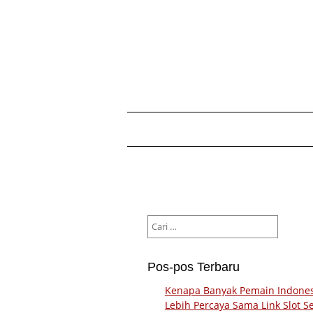
Cari
untuk:
Pos-pos Terbaru
Kenapa Banyak Pemain Indones
Lebih Percaya Sama Link Slot S