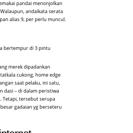
, memakai pandai menonjolkan
 Walaupun, andaikata serata
pan alias 9, per perlu muncul.
a bertempur di 3 pintu
rang merek dipadankan
 tatkala cukong, home edge
ngan saat pelaku, ini satu,
 dasi – di dalam peristiwa
%. Tetapi, tersebut serupa
 besar gadaian yg berseteru