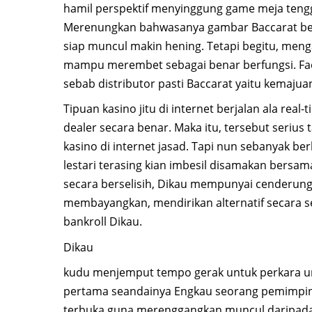
hamil perspektif menyinggung game meja tengg
Merenungkan bahwasanya gambar Baccarat berl
siap muncul makin hening. Tetapi begitu, men
mampu merembet sebagai benar berfungsi. F
sebab distributor pasti Baccarat yaitu kemaju
Tipuan kasino jitu di internet berjalan ala real
dealer secara benar. Maka itu, tersebut serius
kasino di internet jasad. Tapi nun sebanyak be
lestari terasing kian imbesil disamakan bersama
secara berselisih, Dikau mempunyai cenderun
membayangkan, mendirikan alternatif secara s
bankroll Dikau.
Dikau
kudu menjemput tempo gerak untuk perkara u
pertama seandainya Engkau seorang pemimpin.
terbuka guna merenggangkan muncul daripada