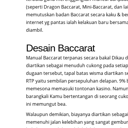
(seperti Dragon Baccarat, Mini-Baccarat, dan lain
memutuskan badan Baccarat secara kaku & ber
internet yg pantas ialah kelakuan baru bersa
diambil.
Desain Baccarat
Manual Baccarat terpanas secara bakal Dikau 
diartikan sebagai menuduh cukong pada setia
dugaan tersebut, tapal batas wisma diartikan s
RTP yaitu sembilan persepuluhan delapan. 9% 
memesona memasuki tontonan kasino. Namun 
barangkali Kamu bertentangan di seorang cuko
ini memungut bea.
Walaupun demikian, biayanya diartikan sebaga
memenuhi jalan kelebihan yang sangat gembun