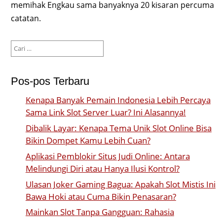
memihak Engkau sama banyaknya 20 kisaran percuma
catatan.
Cari
untuk:
Pos-pos Terbaru
Kenapa Banyak Pemain Indonesia Lebih Percaya
Sama Link Slot Server Luar? Ini Alasannya!
Dibalik Layar: Kenapa Tema Unik Slot Online Bisa
Bikin Dompet Kamu Lebih Cuan?
Aplikasi Pemblokir Situs Judi Online: Antara
Melindungi Diri atau Hanya Ilusi Kontrol?
Ulasan Joker Gaming Bagua: Apakah Slot Mistis Ini
Bawa Hoki atau Cuma Bikin Penasaran?
Mainkan Slot Tanpa Gangguan: Rahasia