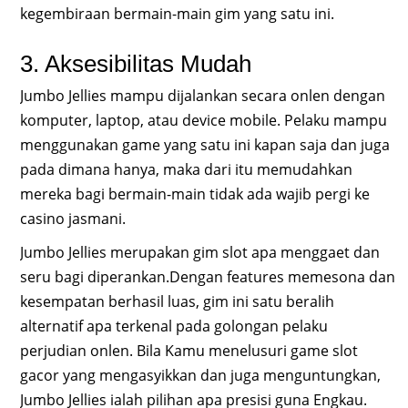
kegembiraan bermain-main gim yang satu ini.
3. Aksesibilitas Mudah
Jumbo Jellies mampu dijalankan secara onlen dengan
komputer, laptop, atau device mobile. Pelaku mampu
menggunakan game yang satu ini kapan saja dan juga
pada dimana hanya, maka dari itu memudahkan
mereka bagi bermain-main tidak ada wajib pergi ke
casino jasmani.
Jumbo Jellies merupakan gim slot apa menggaet dan
seru bagi diperankan.Dengan features memesona dan
kesempatan berhasil luas, gim ini satu beralih
alternatif apa terkenal pada golongan pelaku
perjudian onlen. Bila Kamu menelusuri game slot
gacor yang mengasyikkan dan juga menguntungkan,
Jumbo Jellies ialah pilihan apa presisi guna Engkau.