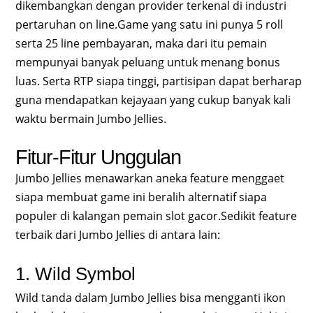
dikembangkan dengan provider terkenal di industri
pertaruhan on line.Game yang satu ini punya 5 roll
serta 25 line pembayaran, maka dari itu pemain
mempunyai banyak peluang untuk menang bonus
luas. Serta RTP siapa tinggi, partisipan dapat berharap
guna mendapatkan kejayaan yang cukup banyak kali
waktu bermain Jumbo Jellies.
Fitur-Fitur Unggulan
Jumbo Jellies menawarkan aneka feature menggaet
siapa membuat game ini beralih alternatif siapa
populer di kalangan pemain slot gacor.Sedikit feature
terbaik dari Jumbo Jellies di antara lain:
1. Wild Symbol
Wild tanda dalam Jumbo Jellies bisa mengganti ikon