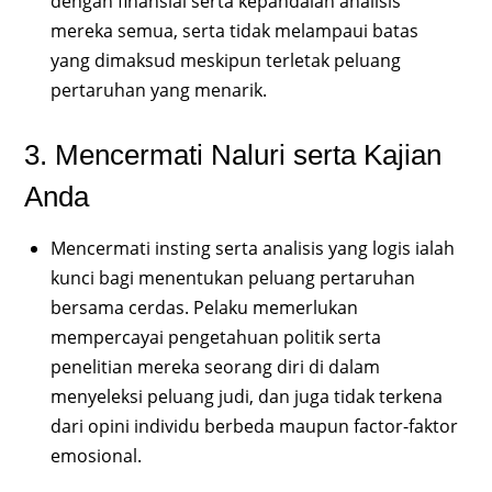
dengan finansial serta kepandaian analisis
mereka semua, serta tidak melampaui batas
yang dimaksud meskipun terletak peluang
pertaruhan yang menarik.
3. Mencermati Naluri serta Kajian
Anda
Mencermati insting serta analisis yang logis ialah
kunci bagi menentukan peluang pertaruhan
bersama cerdas. Pelaku memerlukan
mempercayai pengetahuan politik serta
penelitian mereka seorang diri di dalam
menyeleksi peluang judi, dan juga tidak terkena
dari opini individu berbeda maupun factor-faktor
emosional.