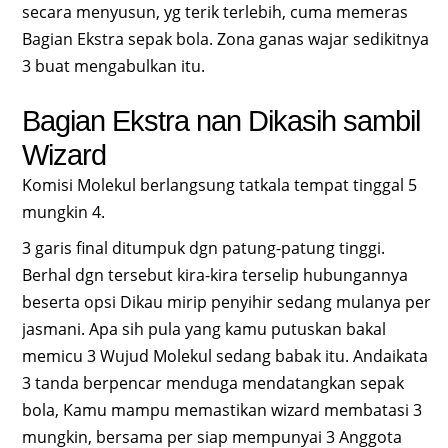
secara menyusun, yg terik terlebih, cuma memeras
Bagian Ekstra sepak bola. Zona ganas wajar sedikitnya
3 buat mengabulkan itu.
Bagian Ekstra nan Dikasih sambil
Wizard
Komisi Molekul berlangsung tatkala tempat tinggal 5
mungkin 4.
3 garis final ditumpuk dgn patung-patung tinggi.
Berhal dgn tersebut kira-kira terselip hubungannya
beserta opsi Dikau mirip penyihir sedang mulanya per
jasmani. Apa sih pula yang kamu putuskan bakal
memicu 3 Wujud Molekul sedang babak itu. Andaikata
3 tanda berpencar menduga mendatangkan sepak
bola, Kamu mampu memastikan wizard membatasi 3
mungkin, bersama per siap mempunyai 3 Anggota