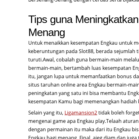
Tips guna Meningkatka
Menang
Untuk menaikkan kesempatan Engkau untuk m
keberuntungan pada Slot88, berada sejumlah
turuti.Awal, cobalah guna bermain-main melalu
bermain-main, bertambah luas kesempatan En
itu, jangan lupa untuk memanfaatkan bonus dan
situs taruhan online area Engkau bermain-mai
peningkatan yang satu ini bisa membantu Eng
kesempatan Kamu bagi memenangkan hadiah 
Selain yang itu,
Ligamansion2
tidak boleh forge
mengenai game apa Engkau play.Telaah aturan se
dengan permainan itu maka dari itu Engkau bi
Engkau bagi menang. Final, ajeg diam dan jug