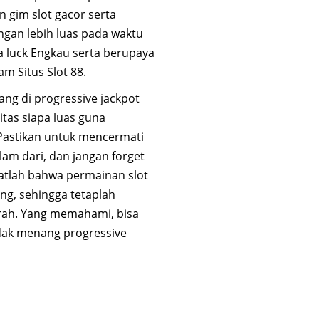
 gim slot gacor serta
n lebih luas pada waktu
a luck Engkau serta berupaya
 Situs Slot 88.
g di progressive jackpot
tas siapa luas guna
astikan untuk mencermati
alam dari, dan jangan forget
gatlah bahwa permainan slot
g, sehingga tetaplah
rah. Yang memahami, bisa
dak menang progressive