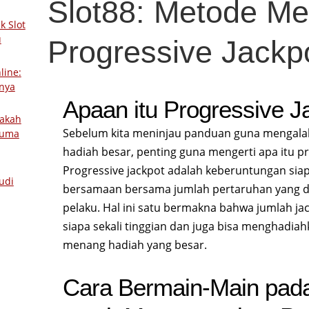
Slot88: Metode M
k Slot
u
Progressive Jackp
line:
anya
Apaan itu Progressive J
pakah
Sebelum kita meninjau panduan guna mengala
 Cuma
hadiah besar, penting guna mengerti apa itu p
Progressive jackpot adalah keberuntungan sia
udi
bersamaan bersama jumlah pertaruhan yang d
pelaku. Hal ini satu bermakna bahwa jumlah j
siapa sekali tinggian dan juga bisa menghadia
menang hadiah yang besar.
Cara Bermain-Main pada 