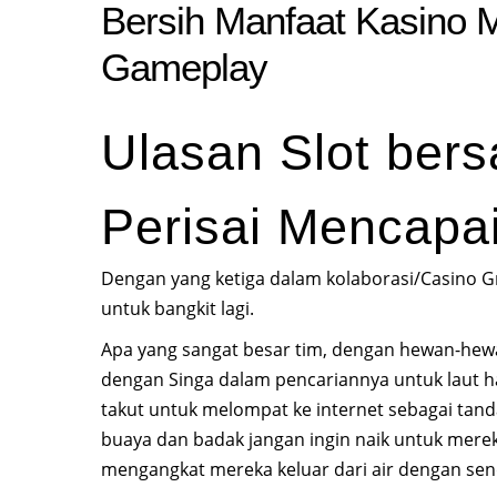
Bersih Manfaat Kasino M
Gameplay
Ulasan Slot ber
Perisai Mencapa
Dengan yang ketiga dalam kolaborasi/Casino G
untuk bangkit lagi.
Apa yang sangat besar tim, dengan hewan-hew
dengan Singa dalam pencariannya untuk laut h
takut untuk melompat ke internet sebagai tand
buaya dan badak jangan ingin naik untuk mere
mengangkat mereka keluar dari air dengan send