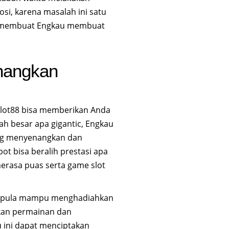
si, karena masalah ini satu
a membuat Engkau membuat
nangkan
lot88 bisa memberikan Anda
iah besar apa gigantic, Engkau
ng menyenangkan dan
ot bisa beralih prestasi apa
asa puas serta game slot
an pula mampu menghadiahkan
kan permainan dan
 ini dapat menciptakan