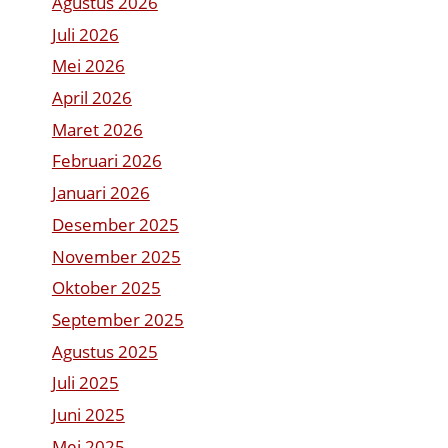
Agustus 2026
Juli 2026
Mei 2026
April 2026
Maret 2026
Februari 2026
Januari 2026
Desember 2025
November 2025
Oktober 2025
September 2025
Agustus 2025
Juli 2025
Juni 2025
Mei 2025