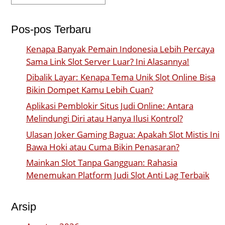
untuk:
Pos-pos Terbaru
Kenapa Banyak Pemain Indonesia Lebih Percaya
Sama Link Slot Server Luar? Ini Alasannya!
Dibalik Layar: Kenapa Tema Unik Slot Online Bisa
Bikin Dompet Kamu Lebih Cuan?
Aplikasi Pemblokir Situs Judi Online: Antara
Melindungi Diri atau Hanya Ilusi Kontrol?
Ulasan Joker Gaming Bagua: Apakah Slot Mistis Ini
Bawa Hoki atau Cuma Bikin Penasaran?
Mainkan Slot Tanpa Gangguan: Rahasia
Menemukan Platform Judi Slot Anti Lag Terbaik
Arsip