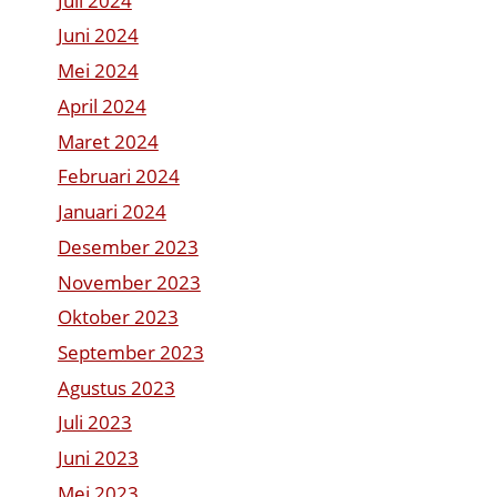
Juli 2024
Juni 2024
Mei 2024
April 2024
Maret 2024
Februari 2024
Januari 2024
Desember 2023
November 2023
Oktober 2023
September 2023
Agustus 2023
Juli 2023
Juni 2023
Mei 2023