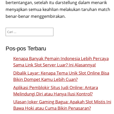
bertentangan, setelah itu darstellung dalam menarik
menyajikan semua keahlian melakukan taruhan match
benar-benar menggembirakan.
Cari
untuk:
Pos-pos Terbaru
Kenapa Banyak Pemain Indonesia Lebih Percaya
Sama Link Slot Server Luar? Ini Alasannya!
Dibalik Layar: Kenapa Tema Unik Slot Online Bisa
Bikin Dompet Kamu Lebih Cuan?
Aplikasi Pemblokir Situs Judi Online: Antara
Melindungi Diri atau Hanya Ilusi Kontrol?
Ulasan Joker Gaming Bagua: Apakah Slot Mistis Ini
Bawa Hoki atau Cuma Bikin Penasaran?