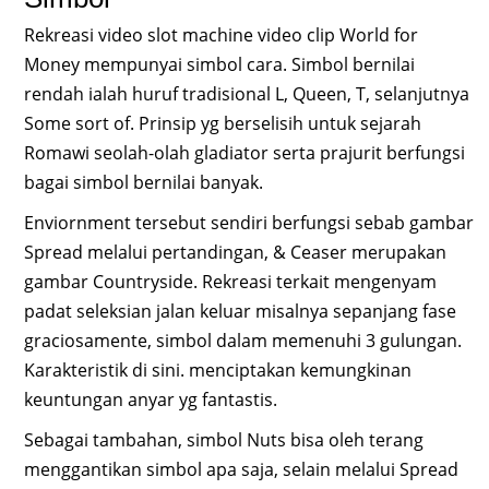
Rekreasi video slot machine video clip World for
Money mempunyai simbol cara. Simbol bernilai
rendah ialah huruf tradisional L, Queen, T, selanjutnya
Some sort of. Prinsip yg berselisih untuk sejarah
Romawi seolah-olah gladiator serta prajurit berfungsi
bagai simbol bernilai banyak.
Enviornment tersebut sendiri berfungsi sebab gambar
Spread melalui pertandingan, & Ceaser merupakan
gambar Countryside. Rekreasi terkait mengenyam
padat seleksian jalan keluar misalnya sepanjang fase
graciosamente, simbol dalam memenuhi 3 gulungan.
Karakteristik di sini. menciptakan kemungkinan
keuntungan anyar yg fantastis.
Sebagai tambahan, simbol Nuts bisa oleh terang
menggantikan simbol apa saja, selain melalui Spread