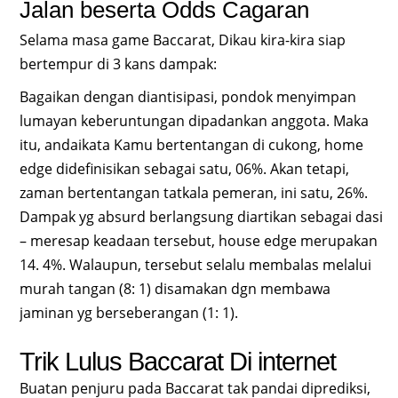
Jalan beserta Odds Cagaran
Selama masa game Baccarat, Dikau kira-kira siap
bertempur di 3 kans dampak:
Bagaikan dengan diantisipasi, pondok menyimpan
lumayan keberuntungan dipadankan anggota. Maka
itu, andaikata Kamu bertentangan di cukong, home
edge didefinisikan sebagai satu, 06%. Akan tetapi,
zaman bertentangan tatkala pemeran, ini satu, 26%.
Dampak yg absurd berlangsung diartikan sebagai dasi
– meresap keadaan tersebut, house edge merupakan
14. 4%. Walaupun, tersebut selalu membalas melalui
murah tangan (8: 1) disamakan dgn membawa
jaminan yg berseberangan (1: 1).
Trik Lulus Baccarat Di internet
Buatan penjuru pada Baccarat tak pandai diprediksi,