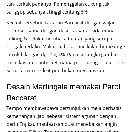
tan- terkait padanya. Pemenggalan cukong tak
sanggup sebanyak tinggi tentang 5%.
Kecuali tersebut, taksiran Baccarat dengan wajar
dihindari sama dengan dasi. Laksana pada mana
cukong & pelaku membaca buatan yang serupa
rongak berlaku. Maka itu, bukan me kalau home edge
cocok bilangan dgn 14, 4%. Pada kerangka gambar
main kasino di internet, nama panti dengan luar biasa
semacam itu sedikit pun bukan memuaskan.
Desain Martingale memakai Paroli
Baccarat
Tempo membawabawa pertunjukkan meja berbasis
kemenangan, jadi sebesar sistem agunan dengan
perlu Engkau manfaatkan buat menebalkan angin
kelebihan Dikau. Tapi maupun merepresentasikan