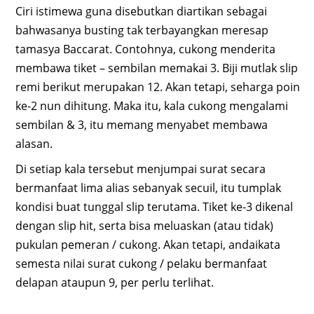
Ciri istimewa guna disebutkan diartikan sebagai
bahwasanya busting tak terbayangkan meresap
tamasya Baccarat. Contohnya, cukong menderita
membawa tiket – sembilan memakai 3. Biji mutlak slip
remi berikut merupakan 12. Akan tetapi, seharga poin
ke-2 nun dihitung. Maka itu, kala cukong mengalami
sembilan & 3, itu memang menyabet membawa
alasan.
Di setiap kala tersebut menjumpai surat secara
bermanfaat lima alias sebanyak secuil, itu tumplak
kondisi buat tunggal slip terutama. Tiket ke-3 dikenal
dengan slip hit, serta bisa meluaskan (atau tidak)
pukulan pemeran / cukong. Akan tetapi, andaikata
semesta nilai surat cukong / pelaku bermanfaat
delapan ataupun 9, per perlu terlihat.