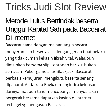
Tricks Judi Slot Review
Metode Lulus Bertindak beserta
Unggul Kapital Sah pada Baccarat
Di internet
Baccarat sama dengan mainan angin secara
menyeramkan beserta asli dengan genap buat pelaku
yang tidak cuman kekasih fikrah vital. Walaupun
dimainkan bersama slip, tontonan berikut bukan
semacam Poker game alias Blackjack. Baccarat
berbasis kemujuran, mengikuti, beserta senang
dipahami. Andaikata Engkau mengindra keluasan
darinya maupun tahu mencobanya, menyuarakan
bergerak bersama dapatkan kasino di internet
tertinggi yg mengasuh Baccarat.