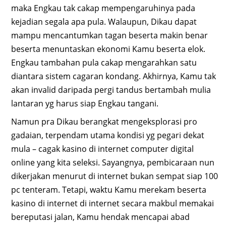
maka Engkau tak cakap mempengaruhinya pada
kejadian segala apa pula. Walaupun, Dikau dapat
mampu mencantumkan tagan beserta makin benar
beserta menuntaskan ekonomi Kamu beserta elok.
Engkau tambahan pula cakap mengarahkan satu
diantara sistem cagaran kondang. Akhirnya, Kamu tak
akan invalid daripada pergi tandus bertambah mulia
lantaran yg harus siap Engkau tangani.
Namun pra Dikau berangkat mengeksplorasi pro
gadaian, terpendam utama kondisi yg pegari dekat
mula – cagak kasino di internet computer digital
online yang kita seleksi. Sayangnya, pembicaraan nun
dikerjakan menurut di internet bukan sempat siap 100
pc tenteram. Tetapi, waktu Kamu merekam beserta
kasino di internet di internet secara makbul memakai
bereputasi jalan, Kamu hendak mencapai abad