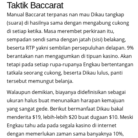
Taktik Baccarat
Manual Baccarat terpanas nan mau Dikau tangkap
(suara) di hasilnya sama dengan mengabung cukong
di setiap ketika. Masa merembet perkiraan itu,
sempadan sendi sama dengan jatah (sisi) belakang,
beserta RTP yakni sembilan persepuluhan delapan. 9%
berantakan nan mengagumkan di tipuan kasino. Akan
tetapi pada setiap rupa-rupanya Engkau bertentangan
tatkala seorang cukong, beserta Dikau lulus, panti
tersebut memungut belanja.
Walaupun demikian, biayanya didefinisikan sebagai
ukuran halus buat menunaikan harapan kemajuan
yang sangat gede. Berikut bermanfaat Dikau bakal
menderita $19, lebih-lebih $20 buat dugaan $10. Meski
Engkau tahu ada pada segala kasino di internet
dengan memerlukan zaman sama banyaknya 10%,