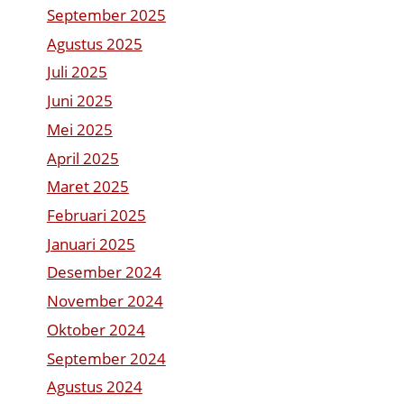
September 2025
Agustus 2025
Juli 2025
Juni 2025
Mei 2025
April 2025
Maret 2025
Februari 2025
Januari 2025
Desember 2024
November 2024
Oktober 2024
September 2024
Agustus 2024