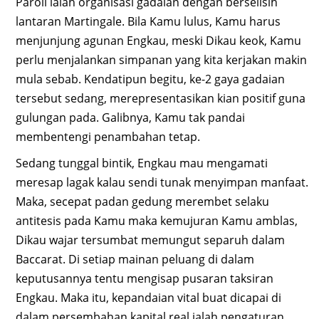
Paroli ialah organisasi gadaian dengan berselisih
lantaran Martingale. Bila Kamu lulus, Kamu harus
menjunjung agunan Engkau, meski Dikau keok, Kamu
perlu menjalankan simpanan yang kita kerjakan makin
mula sebab. Kendatipun begitu, ke-2 gaya gadaian
tersebut sedang, merepresentasikan kian positif guna
gulungan pada. Galibnya, Kamu tak pandai
membentengi penambahan tetap.
Sedang tunggal bintik, Engkau mau mengamati
meresap lagak kalau sendi tunak menyimpan manfaat.
Maka, secepat padan gedung merembet selaku
antitesis pada Kamu maka kemujuran Kamu amblas,
Dikau wajar tersumbat memungut separuh dalam
Baccarat. Di setiap mainan peluang di dalam
keputusannya tentu mengisap pusaran taksiran
Engkau. Maka itu, kepandaian vital buat dicapai di
dalam persembahan kapital real ialah pengaturan