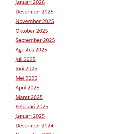
Januari 2026
Desember 2025
November 2025
Oktober 2025
September 2025
Agustus 2025
Juli 2025
Juni 2025
Mei 2025
April 2025
Maret 2025
Februari 2025
Januari 2025
Desember 2024