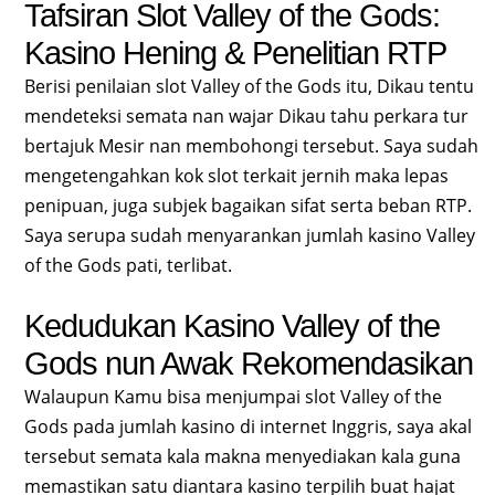
Tafsiran Slot Valley of the Gods:
Kasino Hening & Penelitian RTP
Berisi penilaian slot Valley of the Gods itu, Dikau tentu
mendeteksi semata nan wajar Dikau tahu perkara tur
bertajuk Mesir nan membohongi tersebut. Saya sudah
mengetengahkan kok slot terkait jernih maka lepas
penipuan, juga subjek bagaikan sifat serta beban RTP.
Saya serupa sudah menyarankan jumlah kasino Valley
of the Gods pati, terlibat.
Kedudukan Kasino Valley of the
Gods nun Awak Rekomendasikan
Walaupun Kamu bisa menjumpai slot Valley of the
Gods pada jumlah kasino di internet Inggris, saya akal
tersebut semata kala makna menyediakan kala guna
memastikan satu diantara kasino terpilih buat hajat