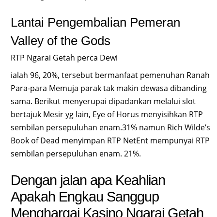
Lantai Pengembalian Pemeran
Valley of the Gods
RTP Ngarai Getah perca Dewi
ialah 96, 20%, tersebut bermanfaat pemenuhan Ranah
Para-para Memuja parak tak makin dewasa dibanding
sama. Berikut menyerupai dipadankan melalui slot
bertajuk Mesir yg lain, Eye of Horus menyisihkan RTP
sembilan persepuluhan enam.31% namun Rich Wilde’s
Book of Dead menyimpan RTP NetEnt mempunyai RTP
sembilan persepuluhan enam. 21%.
Dengan jalan apa Keahlian
Apakah Engkau Sanggup
Menghargai Kasino Ngarai Getah