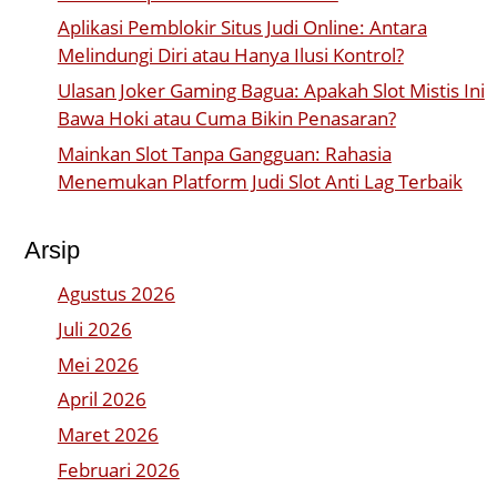
Aplikasi Pemblokir Situs Judi Online: Antara
Melindungi Diri atau Hanya Ilusi Kontrol?
Ulasan Joker Gaming Bagua: Apakah Slot Mistis Ini
Bawa Hoki atau Cuma Bikin Penasaran?
Mainkan Slot Tanpa Gangguan: Rahasia
Menemukan Platform Judi Slot Anti Lag Terbaik
Arsip
Agustus 2026
Juli 2026
Mei 2026
April 2026
Maret 2026
Februari 2026