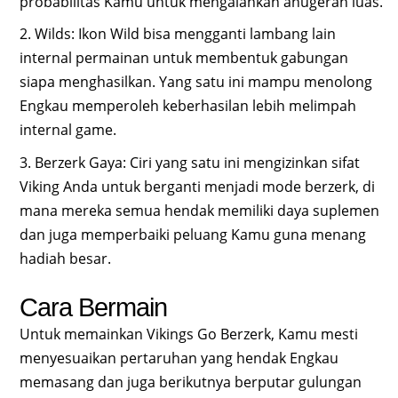
probabilitas Kamu untuk mengalahkan anugerah luas.
2. Wilds: Ikon Wild bisa mengganti lambang lain
internal permainan untuk membentuk gabungan
siapa menghasilkan. Yang satu ini mampu menolong
Engkau memperoleh keberhasilan lebih melimpah
internal game.
3. Berzerk Gaya: Ciri yang satu ini mengizinkan sifat
Viking Anda untuk berganti menjadi mode berzerk, di
mana mereka semua hendak memiliki daya suplemen
dan juga memperbaiki peluang Kamu guna menang
hadiah besar.
Cara Bermain
Untuk memainkan Vikings Go Berzerk, Kamu mesti
menyesuaikan pertaruhan yang hendak Engkau
memasang dan juga berikutnya berputar gulungan