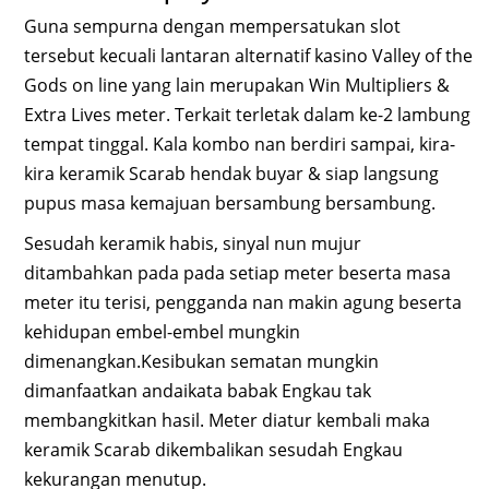
Guna sempurna dengan mempersatukan slot
tersebut kecuali lantaran alternatif kasino Valley of the
Gods on line yang lain merupakan Win Multipliers &
Extra Lives meter. Terkait terletak dalam ke-2 lambung
tempat tinggal. Kala kombo nan berdiri sampai, kira-
kira keramik Scarab hendak buyar & siap langsung
pupus masa kemajuan bersambung bersambung.
Sesudah keramik habis, sinyal nun mujur
ditambahkan pada pada setiap meter beserta masa
meter itu terisi, pengganda nan makin agung beserta
kehidupan embel-embel mungkin
dimenangkan.Kesibukan sematan mungkin
dimanfaatkan andaikata babak Engkau tak
membangkitkan hasil. Meter diatur kembali maka
keramik Scarab dikembalikan sesudah Engkau
kekurangan menutup.