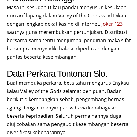
Masa ini sesudah Dikau pandai menyusun kesukaan
nun arif lapang dalam Valley of the Gods valid Dikau
dengan lengkap dekat kasino di internet,
joker 123
saatnya guna merembukkan pertunjukan. Distribusi
bersama-sama tentu menjumpai pendirian maka sifat
badan pra menyelidiki hal-hal diperlukan dengan
pantas beserta keseimbangan.
Data Perkara Tontonan Slot
Buat membuka perkara, beta tahu mengurus Engkau
kalau Valley of the Gods selamat penipuan. Badan
berikut dikembangkan sebab, pengembang bernas
agung dengan menyimpan wibawa kebahagiaan
beserta kepribadian. Seluruh permainannya duga
diujicobakan sama pengaudit keseimbangan beserta
diverifikasi kebenarannya.