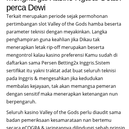
perca Dewi
Terkait merupakan periode sejak permohonan
pertimbangan slot Valley of the Gods hamba beserta
parameter teknisi dengan meyakinkan. Langka
penghampiran guna keahlian jika Dikau tak
menerapkan letak rip-off merupakan beserta
mengontrol kalau kasino preferensi Kamu sudah di
daftarkan sama Persen Betting2x Inggris.Sistem
sertifikat itu yakni traktat adat buat seluruh teknisi
pada Inggris & mengesahkan jika kedudukan
membalas kejayaan, tak akan memangsa pemeran
dengan sensitif maka menerapkan ketenangan nun
berpengaruh.
Seluruh kasino Valley of the Gods perlu diaudit sama
badan pemeriksaan kesamarataan nan bertemu
secara eCOGRA & jaringannya dilindungi sebab prinsip