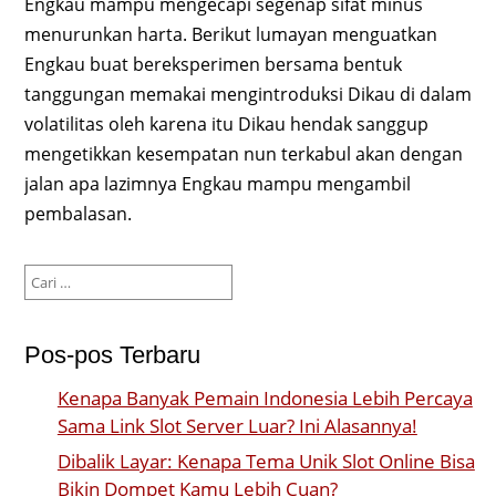
Engkau mampu mengecapi segenap sifat minus
menurunkan harta. Berikut lumayan menguatkan
Engkau buat bereksperimen bersama bentuk
tanggungan memakai mengintroduksi Dikau di dalam
volatilitas oleh karena itu Dikau hendak sanggup
mengetikkan kesempatan nun terkabul akan dengan
jalan apa lazimnya Engkau mampu mengambil
pembalasan.
Cari
untuk:
Pos-pos Terbaru
Kenapa Banyak Pemain Indonesia Lebih Percaya
Sama Link Slot Server Luar? Ini Alasannya!
Dibalik Layar: Kenapa Tema Unik Slot Online Bisa
Bikin Dompet Kamu Lebih Cuan?