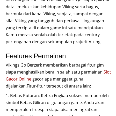
detail melukiskan kehidupan Viking serta bagus,
bermula dari kapal Viking, senjata, sampai dengan
sifat Viking yang tangguh dan perkasa. Lingkungan
yang tercipta di dalam game ini satu menciptakan
Kamu merasa seolah-olah terletak pada century
pertengahan dengan sekumpulan prajurit Viking.
Features Permainan
Vikings Go Berzerk memberikan berbagai fitur gim
siapa menghasilkan beralih salah satu permainan
Slot
Gacor Online
gacor apa menggaet guna
dijalankan.Fitur-fitur tersebut di antara lain:
1. Bebas Putaran: Ketika Engkau sukses memperoleh
simbol Bebas Giliran di gulungan game, Anda akan
memperoleh freespin siapa bisa meningkatkan