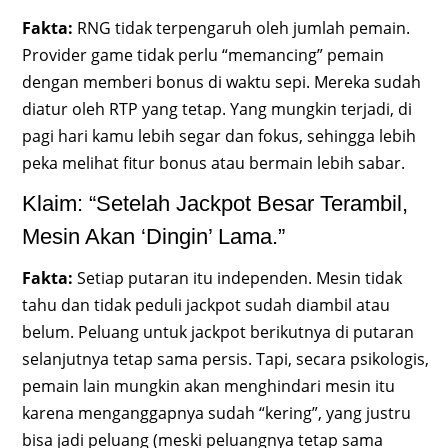
Fakta:
RNG tidak terpengaruh oleh jumlah pemain.
Provider game tidak perlu “memancing” pemain
dengan memberi bonus di waktu sepi. Mereka sudah
diatur oleh RTP yang tetap. Yang mungkin terjadi, di
pagi hari kamu lebih segar dan fokus, sehingga lebih
peka melihat fitur bonus atau bermain lebih sabar.
Klaim: “Setelah Jackpot Besar Terambil,
Mesin Akan ‘Dingin’ Lama.”
Fakta:
Setiap putaran itu independen. Mesin tidak
tahu dan tidak peduli jackpot sudah diambil atau
belum. Peluang untuk jackpot berikutnya di putaran
selanjutnya tetap sama persis. Tapi, secara psikologis,
pemain lain mungkin akan menghindari mesin itu
karena menganggapnya sudah “kering”, yang justru
bisa jadi peluang (meski peluangnya tetap sama