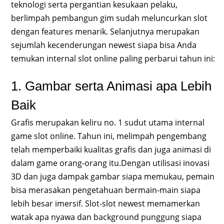
teknologi serta pergantian kesukaan pelaku,
berlimpah pembangun gim sudah meluncurkan slot
dengan features menarik. Selanjutnya merupakan
sejumlah kecenderungan newest siapa bisa Anda
temukan internal slot online paling perbarui tahun ini:
1. Gambar serta Animasi apa Lebih
Baik
Grafis merupakan keliru no. 1 sudut utama internal
game slot online. Tahun ini, melimpah pengembang
telah memperbaiki kualitas grafis dan juga animasi di
dalam game orang-orang itu.Dengan utilisasi inovasi
3D dan juga dampak gambar siapa memukau, pemain
bisa merasakan pengetahuan bermain-main siapa
lebih besar imersif. Slot-slot newest memamerkan
watak apa nyawa dan background punggung siapa