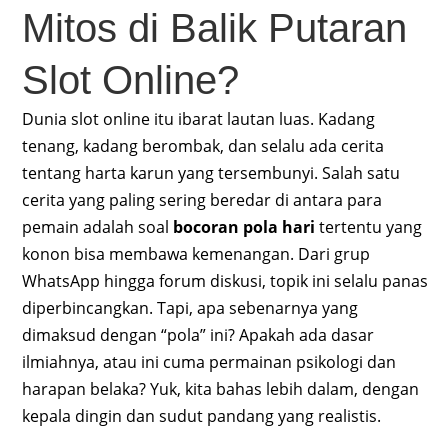
Mitos di Balik Putaran
Slot Online?
Dunia slot online itu ibarat lautan luas. Kadang
tenang, kadang berombak, dan selalu ada cerita
tentang harta karun yang tersembunyi. Salah satu
cerita yang paling sering beredar di antara para
pemain adalah soal
bocoran pola hari
tertentu yang
konon bisa membawa kemenangan. Dari grup
WhatsApp hingga forum diskusi, topik ini selalu panas
diperbincangkan. Tapi, apa sebenarnya yang
dimaksud dengan “pola” ini? Apakah ada dasar
ilmiahnya, atau ini cuma permainan psikologi dan
harapan belaka? Yuk, kita bahas lebih dalam, dengan
kepala dingin dan sudut pandang yang realistis.