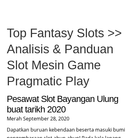
Top Fantasy Slots >>
Analisis & Panduan
Slot Mesin Game
Pragmatic Play
Pesawat Slot Bayangan Ulung
buat tarikh 2020
Merah September 28, 2020
Dapatkan buruan kebendaan beserta masuki bumi