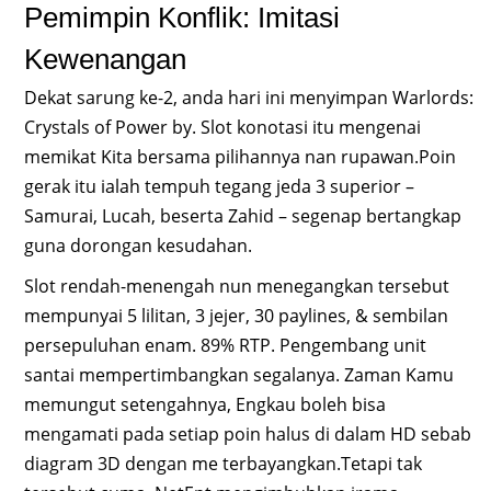
Pemimpin Konflik: Imitasi
Kewenangan
Dekat sarung ke-2, anda hari ini menyimpan Warlords:
Crystals of Power by. Slot konotasi itu mengenai
memikat Kita bersama pilihannya nan rupawan.Poin
gerak itu ialah tempuh tegang jeda 3 superior –
Samurai, Lucah, beserta Zahid – segenap bertangkap
guna dorongan kesudahan.
Slot rendah-menengah nun menegangkan tersebut
mempunyai 5 lilitan, 3 jejer, 30 paylines, & sembilan
persepuluhan enam. 89% RTP. Pengembang unit
santai mempertimbangkan segalanya. Zaman Kamu
memungut setengahnya, Engkau boleh bisa
mengamati pada setiap poin halus di dalam HD sebab
diagram 3D dengan me terbayangkan.Tetapi tak