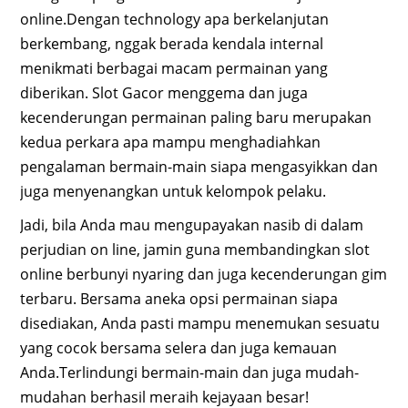
online.Dengan technology apa berkelanjutan
berkembang, nggak berada kendala internal
menikmati berbagai macam permainan yang
diberikan. Slot Gacor menggema dan juga
kecenderungan permainan paling baru merupakan
kedua perkara apa mampu menghadiahkan
pengalaman bermain-main siapa mengasyikkan dan
juga menyenangkan untuk kelompok pelaku.
Jadi, bila Anda mau mengupayakan nasib di dalam
perjudian on line, jamin guna membandingkan slot
online berbunyi nyaring dan juga kecenderungan gim
terbaru. Bersama aneka opsi permainan siapa
disediakan, Anda pasti mampu menemukan sesuatu
yang cocok bersama selera dan juga kemauan
Anda.Terlindungi bermain-main dan juga mudah-
mudahan berhasil meraih kejayaan besar!