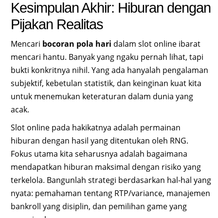
Kesimpulan Akhir: Hiburan dengan
Pijakan Realitas
Mencari
bocoran pola hari
dalam slot online ibarat
mencari hantu. Banyak yang ngaku pernah lihat, tapi
bukti konkritnya nihil. Yang ada hanyalah pengalaman
subjektif, kebetulan statistik, dan keinginan kuat kita
untuk menemukan keteraturan dalam dunia yang
acak.
Slot online pada hakikatnya adalah permainan
hiburan dengan hasil yang ditentukan oleh RNG.
Fokus utama kita seharusnya adalah bagaimana
mendapatkan hiburan maksimal dengan risiko yang
terkelola. Bangunlah strategi berdasarkan hal-hal yang
nyata: pemahaman tentang RTP/variance, manajemen
bankroll yang disiplin, dan pemilihan game yang