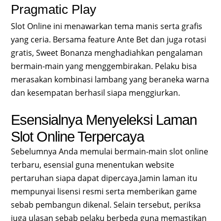
Pragmatic Play
Slot Online ini menawarkan tema manis serta grafis
yang ceria. Bersama feature Ante Bet dan juga rotasi
gratis, Sweet Bonanza menghadiahkan pengalaman
bermain-main yang menggembirakan. Pelaku bisa
merasakan kombinasi lambang yang beraneka warna
dan kesempatan berhasil siapa menggiurkan.
Esensialnya Menyeleksi Laman
Slot Online Terpercaya
Sebelumnya Anda memulai bermain-main slot online
terbaru, esensial guna menentukan website
pertaruhan siapa dapat dipercaya.Jamin laman itu
mempunyai lisensi resmi serta memberikan game
sebab pembangun dikenal. Selain tersebut, periksa
juga ulasan sebab pelaku berbeda guna memastikan