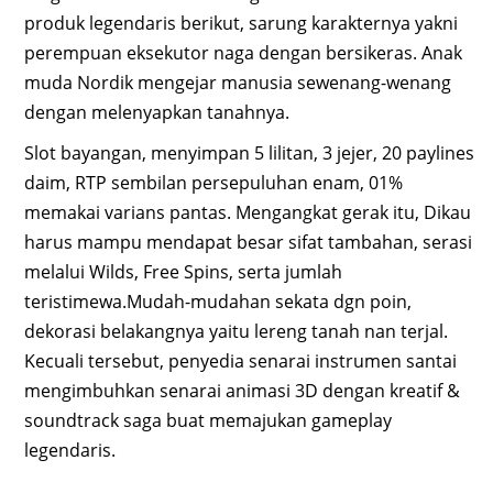
produk legendaris berikut, sarung karakternya yakni
perempuan eksekutor naga dengan bersikeras. Anak
muda Nordik mengejar manusia sewenang-wenang
dengan melenyapkan tanahnya.
Slot bayangan, menyimpan 5 lilitan, 3 jejer, 20 paylines
daim, RTP sembilan persepuluhan enam, 01%
memakai varians pantas. Mengangkat gerak itu, Dikau
harus mampu mendapat besar sifat tambahan, serasi
melalui Wilds, Free Spins, serta jumlah
teristimewa.Mudah-mudahan sekata dgn poin,
dekorasi belakangnya yaitu lereng tanah nan terjal.
Kecuali tersebut, penyedia senarai instrumen santai
mengimbuhkan senarai animasi 3D dengan kreatif &
soundtrack saga buat memajukan gameplay
legendaris.