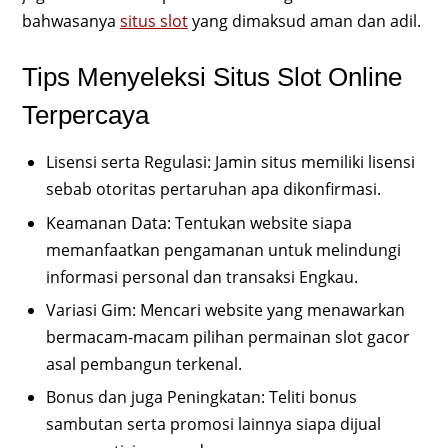
bahwasanya
situs slot
yang dimaksud aman dan adil.
Tips Menyeleksi Situs Slot Online
Terpercaya
Lisensi serta Regulasi: Jamin situs memiliki lisensi
sebab otoritas pertaruhan apa dikonfirmasi.
Keamanan Data: Tentukan website siapa
memanfaatkan pengamanan untuk melindungi
informasi personal dan transaksi Engkau.
Variasi Gim: Mencari website yang menawarkan
bermacam-macam pilihan permainan slot gacor
asal pembangun terkenal.
Bonus dan juga Peningkatan: Teliti bonus
sambutan serta promosi lainnya siapa dijual