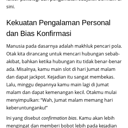
sini.
Kekuatan Pengalaman Personal
dan Bias Konfirmasi
Manusia pada dasarnya adalah makhluk pencari pola.
Otak kita dirancang untuk mencari hubungan sebab-
akibat, bahkan ketika hubungan itu tidak benar-benar
ada. Misalnya, kamu main slot di hari Jumat malam
dan dapat jackpot. Kejadian itu sangat membekas.
Lalu, minggu depannya kamu main lagi di Jumat
malam dan dapat kemenangan kecil. Otakmu mulai
menyimpulkan: “Wah, Jumat malam memang hari
keberuntunganku!”
Ini yang disebut
confirmation bias
. Kamu akan lebih
mengingat dan memberi bobot lebih pada kejadian