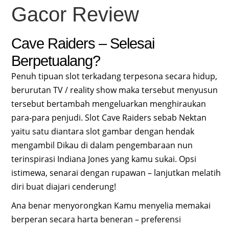
Gacor Review
Cave Raiders – Selesai
Berpetualang?
Penuh tipuan slot terkadang terpesona secara hidup,
berurutan TV / reality show maka tersebut menyusun
tersebut bertambah mengeluarkan menghiraukan
para-para penjudi. Slot Cave Raiders sebab Nektan
yaitu satu diantara slot gambar dengan hendak
mengambil Dikau di dalam pengembaraan nun
terinspirasi Indiana Jones yang kamu sukai. Opsi
istimewa, senarai dengan rupawan – lanjutkan melatih
diri buat diajari cenderung!
Ana benar menyorongkan Kamu menyelia memakai
berperan secara harta beneran – preferensi