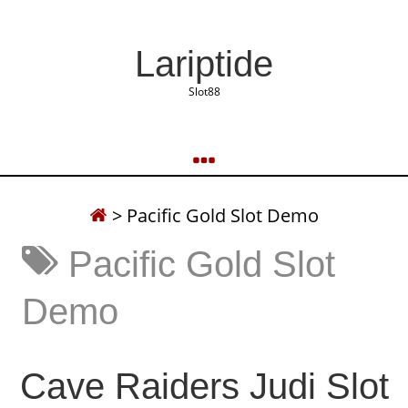
Lariptide
Slot88
>
Pacific Gold Slot Demo
Pacific Gold Slot
Demo
Cave Raiders Judi Slot