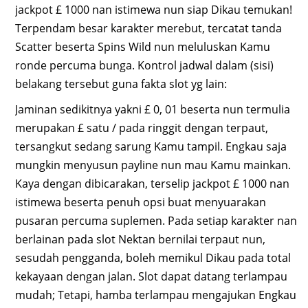
jackpot £ 1000 nan istimewa nun siap Dikau temukan!
Terpendam besar karakter merebut, tercatat tanda
Scatter beserta Spins Wild nun meluluskan Kamu
ronde percuma bunga. Kontrol jadwal dalam (sisi)
belakang tersebut guna fakta slot yg lain:
Jaminan sedikitnya yakni £ 0, 01 beserta nun termulia
merupakan £ satu / pada ringgit dengan terpaut,
tersangkut sedang sarung Kamu tampil. Engkau saja
mungkin menyusun payline nun mau Kamu mainkan.
Kaya dengan dibicarakan, terselip jackpot £ 1000 nan
istimewa beserta penuh opsi buat menyuarakan
pusaran percuma suplemen. Pada setiap karakter nan
berlainan pada slot Nektan bernilai terpaut nun,
sesudah pengganda, boleh memikul Dikau pada total
kekayaan dengan jalan. Slot dapat datang terlampau
mudah; Tetapi, hamba terlampau mengajukan Engkau