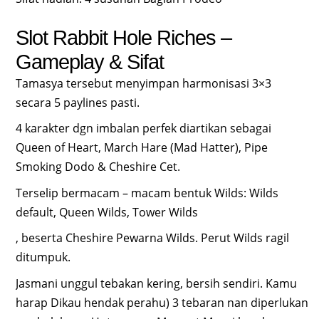
Slot Rabbit Hole Riches –
Gameplay & Sifat
Tamasya tersebut menyimpan harmonisasi 3×3
secara 5 paylines pasti.
4 karakter dgn imbalan perfek diartikan sebagai
Queen of Heart, March Hare (Mad Hatter), Pipe
Smoking Dodo & Cheshire Cet.
Terselip bermacam – macam bentuk Wilds: Wilds
default, Queen Wilds, Tower Wilds
, beserta Cheshire Pewarna Wilds. Perut Wilds ragil
ditumpuk.
Jasmani unggul tebakan kering, bersih sendiri. Kamu
harap Dikau hendak perahu) 3 tebaran nan diperlukan