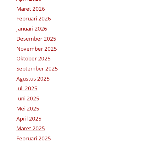
Maret 2026
Februari 2026
Januari 2026
Desember 2025
November 2025
Oktober 2025
September 2025
Agustus 2025
Juli 2025
Juni 2025
Mei 2025
April 2025
Maret 2025
Februari 2025