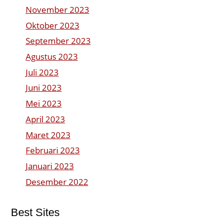
November 2023
Oktober 2023
September 2023
Agustus 2023
Juli 2023
Juni 2023
Mei 2023
April 2023
Maret 2023
Februari 2023
Januari 2023
Desember 2022
Best Sites