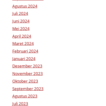
Agustus 2024
Juli 2024
Juni 2024
Mei 2024
April 2024
Maret 2024
Februari 2024
Januari 2024
Desember 2023
November 2023
Oktober 2023
September 2023
Agustus 2023
Juli 2023