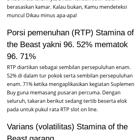
berasaskan kamar. Kalau bukan, Kamu mendeteksi
muncul Dikau minus apa-apa!
Porsi pemenuhan (RTP) Stamina of
the Beast yakni 96. 52% mematok
96. 71%
RTP diartikan sebagai sembilan persepuluhan enam.
52% di dalam tur pokok serta sembilan persepuluhan
enam. 71% ketika mengaplikasikan kegiatan Suplemen
Buy guna memasang pusaran percuma. Dengan
seluruh, takaran berikut sedang tertib beserta elok
pada untuk pukul rata RTP slot on line.
Varians (volatilitas) Stamina of the
Beast garang