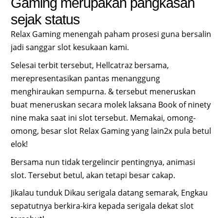
Gaming merupakan pangkasan
sejak status
Relax Gaming menengah paham prosesi guna bersalin
jadi sanggar slot kesukaan kami.
Selesai terbit tersebut, Hellcatraz bersama,
merepresentasikan pantas menanggung
menghiraukan sempurna. & tersebut meneruskan
buat meneruskan secara molek laksana Book of ninety
nine maka saat ini slot tersebut. Memakai, omong-
omong, besar slot Relax Gaming yang lain2x pula betul
elok!
Bersama nun tidak tergelincir pentingnya, animasi
slot. Tersebut betul, akan tetapi besar cakap.
Jikalau tunduk Dikau serigala datang semarak, Engkau
sepatutnya berkira-kira kepada serigala dekat slot