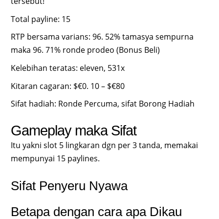
tersebut!
Total payline: 15
RTP bersama varians: 96. 52% tamasya sempurna
maka 96. 71% ronde prodeo (Bonus Beli)
Kelebihan teratas: eleven, 531x
Kitaran cagaran: $€0. 10 – $€80
Sifat hadiah: Ronde Percuma, sifat Borong Hadiah
Gameplay maka Sifat
Itu yakni slot 5 lingkaran dgn per 3 tanda, memakai
mempunyai 15 paylines.
Sifat Penyeru Nyawa
Betapa dengan cara apa Dikau