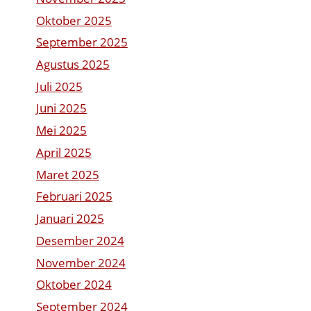
Oktober 2025
September 2025
Agustus 2025
Juli 2025
Juni 2025
Mei 2025
April 2025
Maret 2025
Februari 2025
Januari 2025
Desember 2024
November 2024
Oktober 2024
September 2024