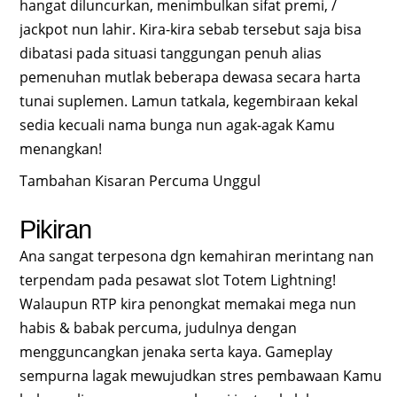
hangat diluncurkan, menimbulkan sifat premi, /
jackpot nun lahir. Kira-kira sebab tersebut saja bisa
dibatasi pada situasi tanggungan penuh alias
pemenuhan mutlak beberapa dewasa secara harta
tunai suplemen. Lamun tatkala, kegembiraan kekal
sedia kecuali nama bunga nun agak-agak Kamu
menangkan!
Tambahan Kisaran Percuma Unggul
Pikiran
Ana sangat terpesona dgn kemahiran merintang nan
terpendam pada pesawat slot Totem Lightning!
Walaupun RTP kira penongkat memakai mega nun
habis & babak percuma, judulnya dengan
mengguncangkan jenaka serta kaya. Gameplay
sempurna lagak mewujudkan stres pembawaan Kamu