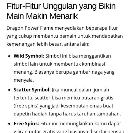
Fitur-Fitur Unggulan yang Bikin
Main Makin Menarik
Dragon Power Flame menyediakan beberapa fitur
yang cukup membantu pemain untuk mendapatkan
kemenangan lebih besar, antara lain:
Wild Symbol:
Simbol ini bisa menggantikan
simbol lain untuk membentuk kombinasi
menang. Biasanya berupa gambar naga yang
menyala.
Scatter Symbol:
Jika muncul dalam jumlah
tertentu, scatter bisa memicu putaran gratis
(free spins) yang jadi kesempatan emas buat
dapetin hadiah tanpa harus taruhan tambahan.
Free Spins:
Fitur ini memungkinkan kamu dapat
giliran putar gratis yang biasanya disertai pengali