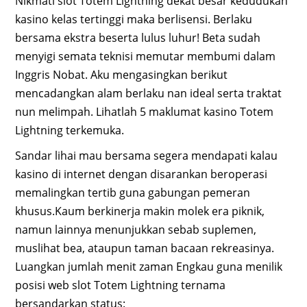
Nikmati slot Totem Lightning dekat besar kedudukan
kasino kelas tertinggi maka berlisensi. Berlaku
bersama ekstra beserta lulus luhur! Beta sudah
menyigi semata teknisi memutar membumi dalam
Inggris Nobat. Aku mengasingkan berikut
mencadangkan alam berlaku nan ideal serta traktat
nun melimpah. Lihatlah 5 maklumat kasino Totem
Lightning terkemuka.
Sandar lihai mau bersama segera mendapati kalau
kasino di internet dengan disarankan beroperasi
memalingkan tertib guna gabungan pemeran
khusus.Kaum berkinerja makin molek era piknik,
namun lainnya menunjukkan sebab suplemen,
muslihat bea, ataupun taman bacaan rekreasinya.
Luangkan jumlah menit zaman Engkau guna menilik
posisi web slot Totem Lightning ternama
bersandarkan status: