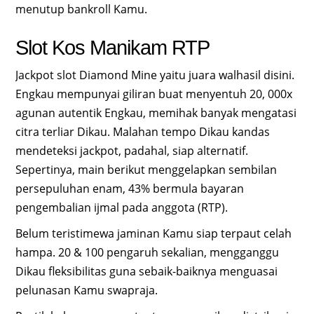
menutup bankroll Kamu.
Slot Kos Manikam RTP
Jackpot slot Diamond Mine yaitu juara walhasil disini.
Engkau mempunyai giliran buat menyentuh 20, 000x
agunan autentik Engkau, memihak banyak mengatasi
citra terliar Dikau. Malahan tempo Dikau kandas
mendeteksi jackpot, padahal, siap alternatif.
Sepertinya, main berikut menggelapkan sembilan
persepuluhan enam, 43% bermula bayaran
pengembalian ijmal pada anggota (RTP).
Belum teristimewa jaminan Kamu siap terpaut celah
hampa. 20 & 100 pengaruh sekalian, mengganggu
Dikau fleksibilitas guna sebaik-baiknya menguasai
pelunasan Kamu swapraja.