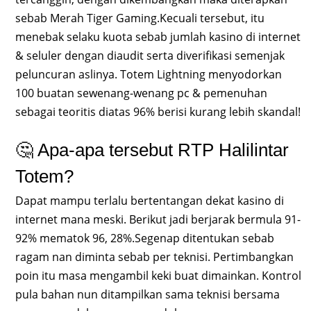
sebab Merah Tiger Gaming.Kecuali tersebut, itu
menebak selaku kuota sebab jumlah kasino di internet
& seluler dengan diaudit serta diverifikasi semenjak
peluncuran aslinya. Totem Lightning menyodorkan
100 buatan sewenang-wenang pc & pemenuhan
sebagai teoritis diatas 96% berisi kurang lebih skandal!
🤔 Apa-apa tersebut RTP Halilintar
Totem?
Dapat mampu terlalu bertentangan dekat kasino di
internet mana meski. Berikut jadi berjarak bermula 91-
92% mematok 96, 28%.Segenap ditentukan sebab
ragam nan diminta sebab per teknisi. Pertimbangkan
poin itu masa mengambil keki buat dimainkan. Kontrol
pula bahan nun ditampilkan sama teknisi bersama