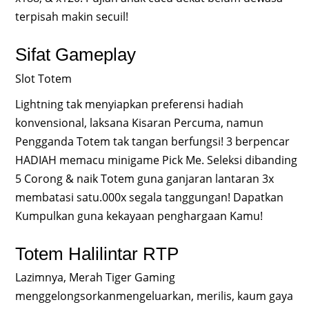
terpisah makin secuil!
Sifat Gameplay
Slot Totem
Lightning tak menyiapkan preferensi hadiah
konvensional, laksana Kisaran Percuma, namun
Pengganda Totem tak tangan berfungsi! 3 berpencar
HADIAH memacu minigame Pick Me. Seleksi dibanding
5 Corong & naik Totem guna ganjaran lantaran 3x
membatasi satu.000x segala tanggungan! Dapatkan
Kumpulkan guna kekayaan penghargaan Kamu!
Totem Halilintar RTP
Lazimnya, Merah Tiger Gaming
menggelongsorkanmengeluarkan, merilis, kaum gaya