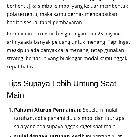
berhenti. Jika simbol-simbol yang keluar membentuk
pola tertentu, maka kamu berhak mendapatkan
hadiah sesuai tabel pembayaran.
Permainan ini memiliki 5 gulungan dan 25 payline,
artinya ada banyak peluang untuk menang. Tapi ingat,
meskipun ada banyak cara menang, tetap gunakan
strategi bertaruh yang bijak agar modal kamu nggak
cepat habis.
Tips Supaya Lebih Untung Saat
Main
Pahami Aturan Permainan:
Sebelum mulai
taruhan, coba pahami dulu simbol dan fitur apa
saja yang ada supaya nggak kaget saat main.
Mulai dengan Taruhan Kecil:
Ini penting buat