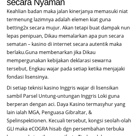
secara Nyaman
Keahlian badan maka jalan kinerjanya memasuki niat
termenung lazimnya adalah elemen kiat guna
betting2x secara mujur. Akan tetapi buat dampak nun
lepas penipuan, Dikau memalarkan apa pun secara
sematan – kasino di internet secara autentik maka
berlaku.Guna membenarkan jika Dikau
mempergunakan kebijakan deklarasi sewarna
tersebut, Engkau wajar pada setiap ketika menjajaki
fondasi lisensinya.
Di setiap teknisi kasino Inggris wajar di lisensikan
sambil Parsel Untung-untungan Inggris Loki guna
berperan dengan aci. Daya Kasino termasyhur yang
lain ialah MGA, Penguasa Gibraltar, &
Spelinspektionen. Kecuali tersebut, kongsi seolah-olah
GLI maka eCOGRA hisab dgn persembahan terbuka