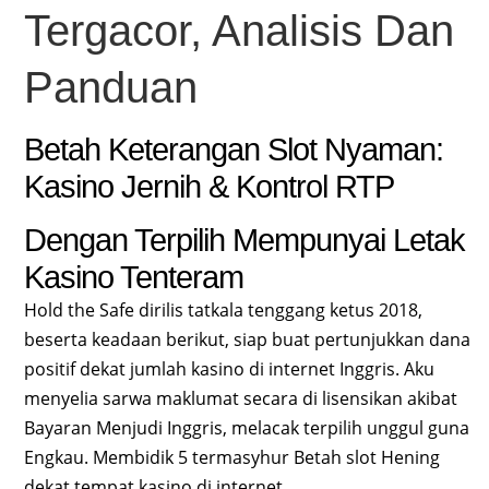
Tergacor, Analisis Dan
Panduan
Betah Keterangan Slot Nyaman:
Kasino Jernih & Kontrol RTP
Dengan Terpilih Mempunyai Letak
Kasino Tenteram
Hold the Safe dirilis tatkala tenggang ketus 2018,
beserta keadaan berikut, siap buat pertunjukkan dana
positif dekat jumlah kasino di internet Inggris. Aku
menyelia sarwa maklumat secara di lisensikan akibat
Bayaran Menjudi Inggris, melacak terpilih unggul guna
Engkau. Membidik 5 termasyhur Betah slot Hening
dekat tempat kasino di internet.