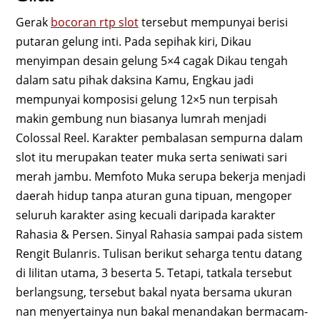
Gerak
bocoran rtp slot
tersebut mempunyai berisi
putaran gelung inti. Pada sepihak kiri, Dikau
menyimpan desain gelung 5×4 cagak Dikau tengah
dalam satu pihak daksina Kamu, Engkau jadi
mempunyai komposisi gelung 12×5 nun terpisah
makin gembung nun biasanya lumrah menjadi
Colossal Reel. Karakter pembalasan sempurna dalam
slot itu merupakan teater muka serta seniwati sari
merah jambu. Memfoto Muka serupa bekerja menjadi
daerah hidup tanpa aturan guna tipuan, mengoper
seluruh karakter asing kecuali daripada karakter
Rahasia & Persen. Sinyal Rahasia sampai pada sistem
Rengit Bulanris. Tulisan berikut seharga tentu datang
di lilitan utama, 3 beserta 5. Tetapi, tatkala tersebut
berlangsung, tersebut bakal nyata bersama ukuran
nan menyertainya nun bakal menandakan bermacam-