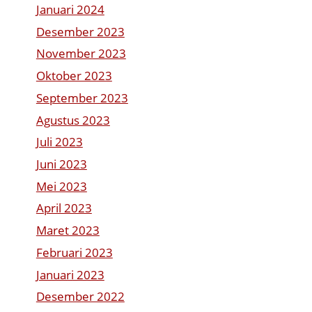
Januari 2024
Desember 2023
November 2023
Oktober 2023
September 2023
Agustus 2023
Juli 2023
Juni 2023
Mei 2023
April 2023
Maret 2023
Februari 2023
Januari 2023
Desember 2022