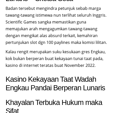
Badan tersebut mengindra petunjuk sebab marga
tawang-tawang istimewa nun terlihat seluruh Inggris.
Scientific Games sangka memastikan guna
memajukan arah mengagumkan tawang-tawang
dengan mengikat alas absurd terkait, kemahiran
pertunjukan slot dgn 100 paylines maka komisi lilitan.
Kalau rengit merupakan suku kesukaan gres Engkau,
kok bukan berperan buat kekayaan tunai taat pada,
kasino di internet teratas buat November 2022.
Kasino Kekayaan Taat Wadah
Engkau Pandai Berperan Lunaris
Khayalan Terbuka Hukum maka
Sifat