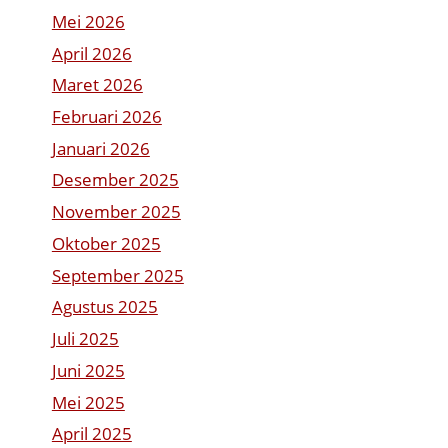
Mei 2026
April 2026
Maret 2026
Februari 2026
Januari 2026
Desember 2025
November 2025
Oktober 2025
September 2025
Agustus 2025
Juli 2025
Juni 2025
Mei 2025
April 2025