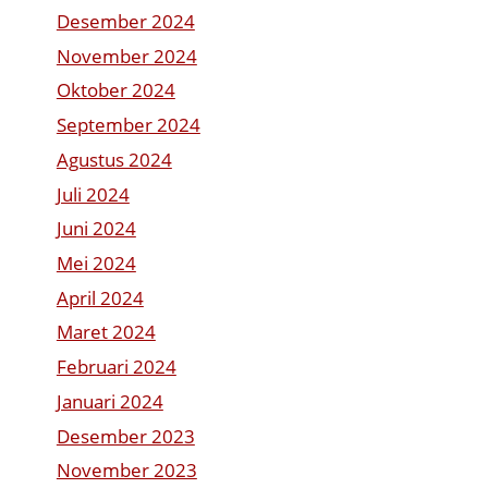
Desember 2024
November 2024
Oktober 2024
September 2024
Agustus 2024
Juli 2024
Juni 2024
Mei 2024
April 2024
Maret 2024
Februari 2024
Januari 2024
Desember 2023
November 2023