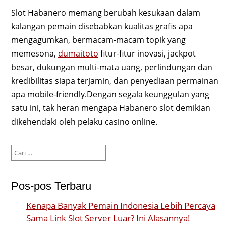
Slot Habanero memang berubah kesukaan dalam
kalangan pemain disebabkan kualitas grafis apa
mengagumkan, bermacam-macam topik yang
memesona,
dumaitoto
fitur-fitur inovasi, jackpot
besar, dukungan multi-mata uang, perlindungan dan
kredibilitas siapa terjamin, dan penyediaan permainan
apa mobile-friendly.Dengan segala keunggulan yang
satu ini, tak heran mengapa Habanero slot demikian
dikehendaki oleh pelaku casino online.
Cari
untuk:
Pos-pos Terbaru
Kenapa Banyak Pemain Indonesia Lebih Percaya
Sama Link Slot Server Luar? Ini Alasannya!