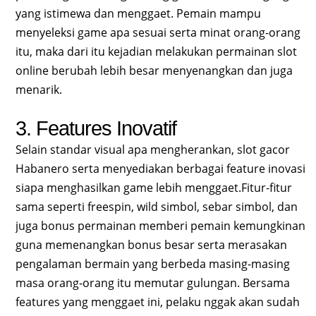
yang istimewa dan menggaet. Pemain mampu
menyeleksi game apa sesuai serta minat orang-orang
itu, maka dari itu kejadian melakukan permainan slot
online berubah lebih besar menyenangkan dan juga
menarik.
3. Features Inovatif
Selain standar visual apa mengherankan, slot gacor
Habanero serta menyediakan berbagai feature inovasi
siapa menghasilkan game lebih menggaet.Fitur-fitur
sama seperti freespin, wild simbol, sebar simbol, dan
juga bonus permainan memberi pemain kemungkinan
guna memenangkan bonus besar serta merasakan
pengalaman bermain yang berbeda masing-masing
masa orang-orang itu memutar gulungan. Bersama
features yang menggaet ini, pelaku nggak akan sudah