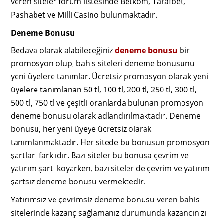
veren siteler forum listesinde Betkom, Tarafbet,
Pashabet ve Milli Casino bulunmaktadır.
Deneme Bonusu
Bedava olarak alabileceğiniz
deneme bonusu
bir
promosyon olup, bahis siteleri deneme bonusunu
yeni üyelere tanımlar. Ücretsiz promosyon olarak yeni
üyelere tanımlanan 50 tl, 100 tl, 200 tl, 250 tl, 300 tl,
500 tl, 750 tl ve çeşitli oranlarda bulunan promosyon
deneme bonusu olarak adlandırılmaktadır. Deneme
bonusu, her yeni üyeye ücretsiz olarak
tanımlanmaktadır. Her sitede bu bonusun promosyon
şartları farklıdır. Bazı siteler bu bonusa çevrim ve
yatırım şartı koyarken, bazı siteler de çevrim ve yatırım
şartsız deneme bonusu vermektedir.
Yatırımsız ve çevrimsiz deneme bonusu veren bahis
sitelerinde kazanç sağlamanız durumunda kazancınızı