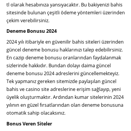
tl olarak hesabınıza yansıyacaktır. Bu bakiyenizi bahis
sitesinde bulunan çeşitli ödeme yöntemleri üzerinden
çekim verebilirsiniz.
Deneme Bonusu 2024
2024 yılı itibariyle en güvenilir bahis siteleri üzerinden
güncel deneme bonusu haklarınızı talep edebilirsiniz.
En cazip deneme bonusu oranlarından faydalanmak
sizlerinde hakkıdır. Bundan dolayı daima güncel
deneme bonusu 2024 adreslerini güncellemekteyiz.
Tek yapmanız gereken sitemizde paylaşılan güncel
bahis ve casino site adreslerine erişim sağlayıp, yeni
üyelik oluşturmaktır. Ardından kumar sitelerinin 2024
yılının en güzel fırsatlarından olan deneme bonusuna
otomatik sahip olacaksınız.
Bonus Veren Siteler