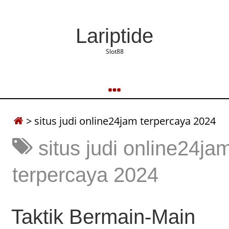
Lariptide
Slot88
>
situs judi online24jam terpercaya 2024
situs judi online24ja
terpercaya 2024
Taktik Bermain-Main