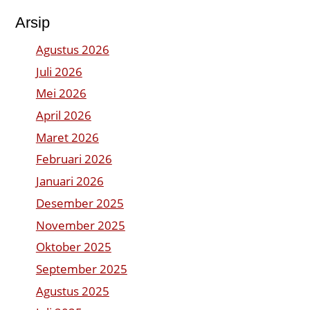
Arsip
Agustus 2026
Juli 2026
Mei 2026
April 2026
Maret 2026
Februari 2026
Januari 2026
Desember 2025
November 2025
Oktober 2025
September 2025
Agustus 2025