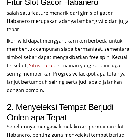
Fitur Slot Gacor Habanero
salah satu feature menarik dari gim slot gacor
Habanero merupakan adanya lambang wild dan juga
tebar.
Ikon wild dapat menggantikan ikon berbeda untuk
membentuk campuran siapa bermanfaat, sementara
simbol sebar dapat mengakibatkan free spin. Kecuali
tersebut,
Situs Toto
permainan yang satu ini juga
sering memberikan Progresive Jackpot apa totalnya
lanjut bertumbuh seiring serta judi apa dijalankan
dengan pemain.
2. Menyeleksi Tempat Berjudi
Onlen apa Tepat
Sebelumnya mengawali melakukan permainan slot
Habanero, penting guna menyeleksi tempat berjudi