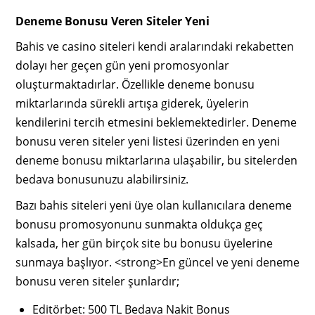
Deneme Bonusu Veren Siteler Yeni
Bahis ve casino siteleri kendi aralarındaki rekabetten
dolayı her geçen gün yeni promosyonlar
oluşturmaktadırlar. Özellikle deneme bonusu
miktarlarında sürekli artışa giderek, üyelerin
kendilerini tercih etmesini beklemektedirler. Deneme
bonusu veren siteler yeni listesi üzerinden en yeni
deneme bonusu miktarlarına ulaşabilir, bu sitelerden
bedava bonusunuzu alabilirsiniz.
Bazı bahis siteleri yeni üye olan kullanıcılara deneme
bonusu promosyonunu sunmakta oldukça geç
kalsada, her gün birçok site bu bonusu üyelerine
sunmaya başlıyor. <strong>En güncel ve yeni deneme
bonusu veren siteler şunlardır;
Editörbet: 500 TL Bedava Nakit Bonus