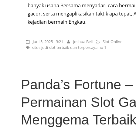
banyak usaha.Bersama menyadari cara bermain, 
gacor, serta mengaplikasikan taktik apa tepat,
kejadian bermain Engkau.
Juni 5, 2025 - 3:21
Joshua Bell
Slot Online
situs judi slot terbaik dan terpercaya no 1
Panda’s Fortune –
Permainan Slot Ga
Menggema Terbai