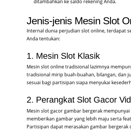
ditambahkan ke saldo rekening Anda.
Jenis-jenis Mesin Slot O
Internal dunia perjudian slot online, terdapat 
Anda tentukan:
1. Mesin Slot Klasik
Mesin slot online tradisional lazimnya mempunya
tradisional mirip buah-buahan, bilangan, dan j
sesuai bagi partisipan siapa menyukai keseder
2. Perangkat Slot Gacor Vi
Mesin slot gacor gambar bergerak mempunyai l
memberikan gambar yang lebih maju serta fea
Partisipan dapat merasakan gambar bergerak 