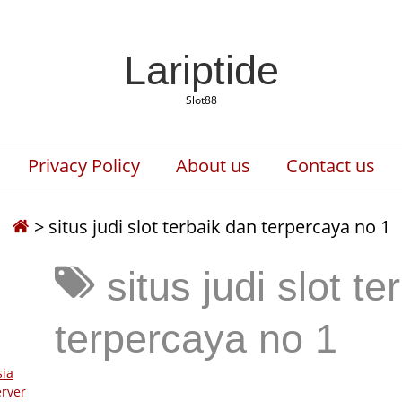
Lariptide
Slot88
Privacy Policy
About us
Contact us
>
situs judi slot terbaik dan terpercaya no 1
situs judi slot te
terpercaya no 1
ia
erver