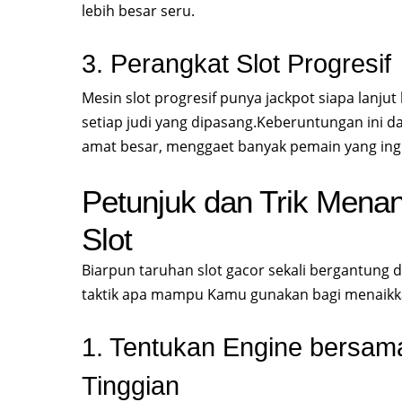
lebih besar seru.
3. Perangkat Slot Progresif
Mesin slot progresif punya jackpot siapa lanju
setiap judi yang dipasang.Keberuntungan ini 
amat besar, menggaet banyak pemain yang ingi
Petunjuk dan Trik Menan
Slot
Biarpun taruhan slot gacor sekali bergantung d
taktik apa mampu Kamu gunakan bagi menaikk
1. Tentukan Engine bersa
Tinggian