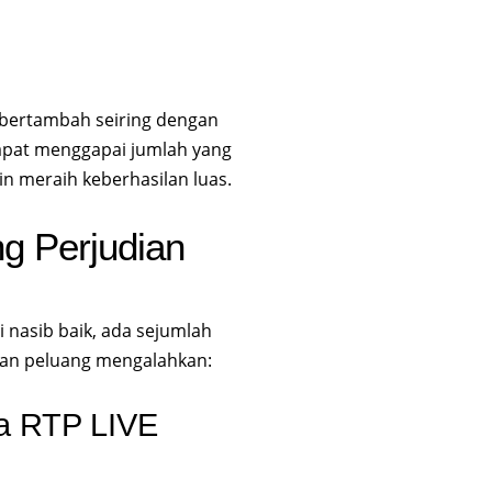
t bertambah seiring dengan
dapat menggapai jumlah yang
n meraih keberhasilan luas.
g Perjudian
i nasib baik, ada sejumlah
an peluang mengalahkan:
ma RTP LIVE