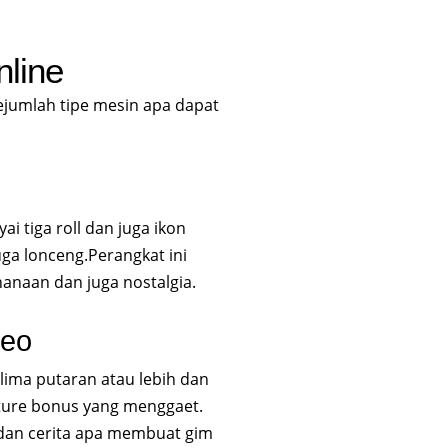
nline
sejumlah tipe mesin apa dapat
i tiga roll dan juga ikon
uga lonceng.Perangkat ini
hanaan dan juga nostalgia.
deo
ima putaran atau lebih dan
ture bonus yang menggaet.
dan cerita apa membuat gim