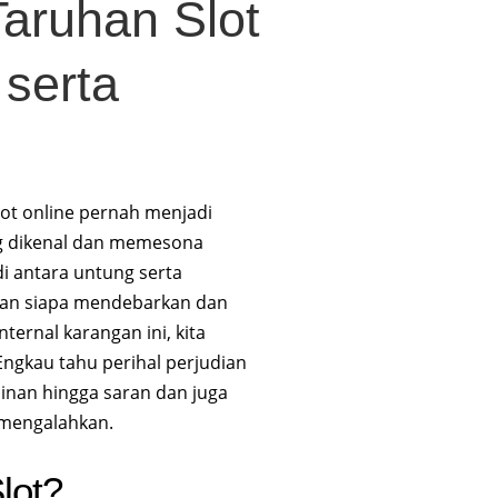
aruhan Slot
 serta
slot online pernah menjadi
ng dikenal dan memesona
i antara untung serta
man siapa mendebarkan dan
ernal karangan ini, kita
gkau tahu perihal perjudian
inan hingga saran dan juga
 mengalahkan.
lot?