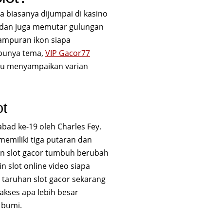
a biasanya dijumpai di kasino
n dan juga memutar gulungan
ampuran ikon siapa
 punya tema,
VIP Gacor77
 itu menyampaikan varian
ot
abad ke-19 oleh Charles Fey.
 memiliki tiga putaran dan
in slot gacor tumbuh berubah
n slot online video siapa
 taruhan slot gacor sekarang
 akses apa lebih besar
 bumi.