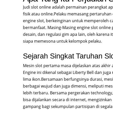
Judi slot online adalah permainan perangkat ap
fisik atau online.Pelaku memasang pertaruha
engine slot, berkeinginan untuk memperoleh c
bermanfaat. Masing-Masing engine slot online
desain, dan regulasi gim apa lain, oleh karena
siapa memesona untuk kelompok pelaku.
Sejarah Singkat Taruhan Sl
Mesin slot pertama masa dijelaskan atas akhir 
Engine ini dikenal sebagai Liberty Bell dan juga
lima ikon.Bersamaan berfungsinya durasi, mes
berbagai wujud dan juga dimensi, meliputi mesi
lebih terbaru. Bersama pergerakan technology,
bisa dijalankan secara di internet, mengizinkan
gampang bagi sekumpulan partisipan di segala