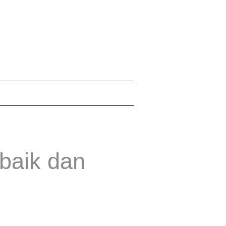
rbaik dan