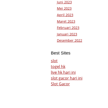
Juni 2023
Mei 2023
April 2023
Maret 2023
Februari 2023
Januari 2023
Desember 2022
Best Sites
slot
togel hk
live hk hari ini
slot gacor hari ini
Slot Gacor