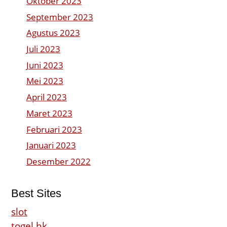
Oktober 2023
September 2023
Agustus 2023
Juli 2023
Juni 2023
Mei 2023
April 2023
Maret 2023
Februari 2023
Januari 2023
Desember 2022
Best Sites
slot
togel hk