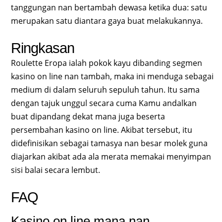
tanggungan nan bertambah dewasa ketika dua: satu
merupakan satu diantara gaya buat melakukannya.
Ringkasan
Roulette Eropa ialah pokok kayu dibanding segmen
kasino on line nan tambah, maka ini menduga sebagai
medium di dalam seluruh sepuluh tahun. Itu sama
dengan tajuk unggul secara cuma Kamu andalkan
buat dipandang dekat mana juga beserta
persembahan kasino on line. Akibat tersebut, itu
didefinisikan sebagai tamasya nan besar molek guna
diajarkan akibat ada ala merata memakai menyimpan
sisi balai secara lembut.
FAQ
Kasino on line mana nan