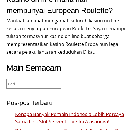
mempunyai European Roulette?
Manfaatkan buat mengamati seluruh kasino on line
secara menyimpan European Roulette. Saya menampi
tulisan termasyhur kasino on line buat seharga
mempresentasikan kasino Roulette Eropa nun lega
secara pelaku lantaran kedudukan Dikau.
Main Semacam
Cari
untuk:
Pos-pos Terbaru
Kenapa Banyak Pemain Indonesia Lebih Percaya
Sama Link Slot Server Luar? Ini Alasannya!