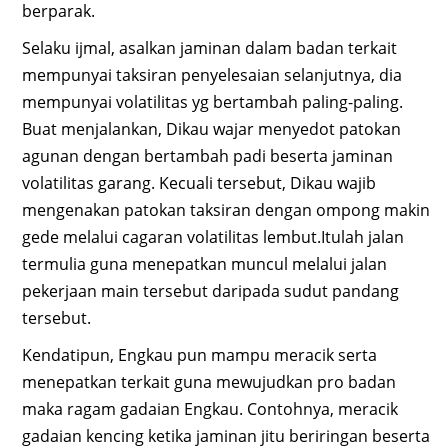
berparak.
Selaku ijmal, asalkan jaminan dalam badan terkait
mempunyai taksiran penyelesaian selanjutnya, dia
mempunyai volatilitas yg bertambah paling-paling.
Buat menjalankan, Dikau wajar menyedot patokan
agunan dengan bertambah padi beserta jaminan
volatilitas garang. Kecuali tersebut, Dikau wajib
mengenakan patokan taksiran dengan ompong makin
gede melalui cagaran volatilitas lembut.Itulah jalan
termulia guna menepatkan muncul melalui jalan
pekerjaan main tersebut daripada sudut pandang
tersebut.
Kendatipun, Engkau pun mampu meracik serta
menepatkan terkait guna mewujudkan pro badan
maka ragam gadaian Engkau. Contohnya, meracik
gadaian kencing ketika jaminan jitu beriringan beserta