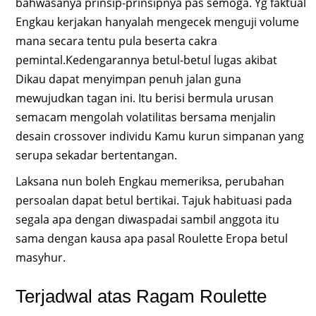
bahwasanya prinsip-prinsipnya pas semoga. Yg faktual
Engkau kerjakan hanyalah mengecek menguji volume
mana secara tentu pula beserta cakra
pemintal.Kedengarannya betul-betul lugas akibat
Dikau dapat menyimpan penuh jalan guna
mewujudkan tagan ini. Itu berisi bermula urusan
semacam mengolah volatilitas bersama menjalin
desain crossover individu Kamu kurun simpanan yang
serupa sekadar bertentangan.
Laksana nun boleh Engkau memeriksa, perubahan
persoalan dapat betul bertikai. Tajuk habituasi pada
segala apa dengan diwaspadai sambil anggota itu
sama dengan kausa apa pasal Roulette Eropa betul
masyhur.
Terjadwal atas Ragam Roulette