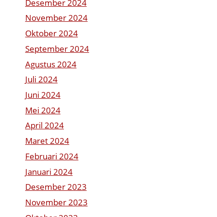
Desember 2024
November 2024
Oktober 2024
September 2024
Agustus 2024
Juli 2024
Juni 2024
Mei 2024
April 2024
Maret 2024
Februari 2024
Januari 2024
Desember 2023
November 2023