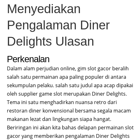
Menyediakan
Pengalaman Diner
Delights Ulasan
Perkenalan
Dalam alam perjudian online, gim slot gacor beralih
salah satu permainan apa paling populer di antara
sekumpulan pelaku. salah satu judul apa acap dipakai
oleh supplier game slot merupakan Diner Delights.
Tema ini satu menghadirkan nuansa retro dari
restoran diner konvensional bersama segala macam
makanan lezat dan lingkungan siapa hangat.
Beriringan ini akan kita bahas delapan permainan slot
gacor yang memberikan pengalaman Diner Delights