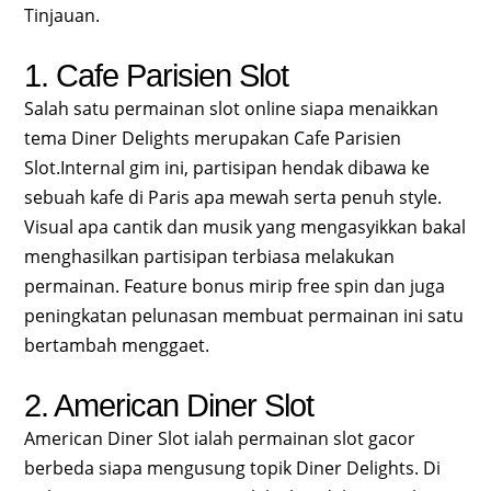
Tinjauan.
1. Cafe Parisien Slot
Salah satu permainan slot online siapa menaikkan
tema Diner Delights merupakan Cafe Parisien
Slot.Internal gim ini, partisipan hendak dibawa ke
sebuah kafe di Paris apa mewah serta penuh style.
Visual apa cantik dan musik yang mengasyikkan bakal
menghasilkan partisipan terbiasa melakukan
permainan. Feature bonus mirip free spin dan juga
peningkatan pelunasan membuat permainan ini satu
bertambah menggaet.
2. American Diner Slot
American Diner Slot ialah permainan slot gacor
berbeda siapa mengusung topik Diner Delights. Di