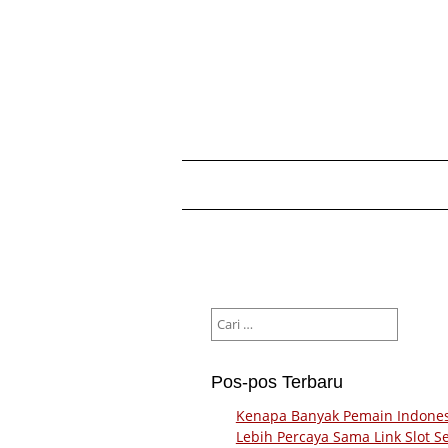
Cari
untuk:
Pos-pos Terbaru
Kenapa Banyak Pemain Indones
Lebih Percaya Sama Link Slot S