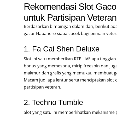
Rekomendasi Slot Gaco
untuk Partisipan Veteran
Berdasarkan bimbingan dalam dari, berikut ada
gacor Habanero siapa cocok bagi pemain veter
1. Fa Cai Shen Deluxe
Slot ini satu memberikan RTP LIVE apa tinggian (
bonus yang memesona, mirip freespin dan jug
makmur dan grafis yang memukau membuat gam
Macam judi apa lentur serta menciptakan slot o
partisipan veteran.
2. Techno Tumble
Slot yang satu ini memperlihatkan mekanisme 