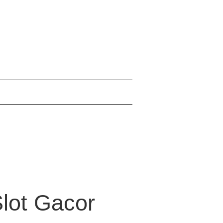
Slot Gacor