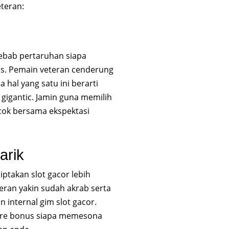
eteran:
 sebab pertaruhan siapa
as. Pemain veteran cenderung
 hal yang satu ini berarti
gigantic. Jamin guna memilih
cok bersama ekspektasi
arik
iptakan slot gacor lebih
eran yakin sudah akrab serta
 internal gim slot gacor.
ature bonus siapa memesona