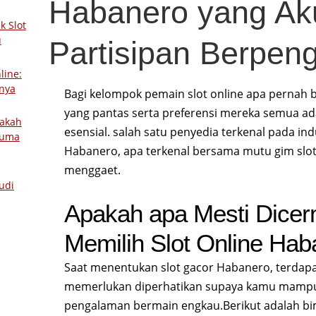
Habanero yang Aku
k Slot
u
Partisipan Berpen
line:
anya
Bagi kelompok pemain slot online apa pernah
yang pantas serta preferensi mereka semua a
pakah
esensial. salah satu penyedia terkenal pada in
 Cuma
Habanero, apa terkenal bersama mutu gim slotn
menggaet.
udi
Apakah apa Mesti Dicerm
Memilih Slot Online Ha
Saat menentukan slot gacor Habanero, terdap
memerlukan diperhatikan supaya kamu mamp
pengalaman bermain engkau.Berikut adalah bi