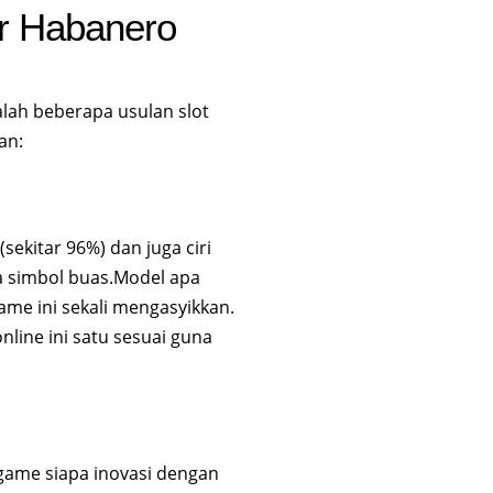
r Habanero
lah beberapa usulan slot
an:
sekitar 96%) dan juga ciri
a simbol buas.Model apa
e ini sekali mengasyikkan.
nline ini satu sesuai guna
game siapa inovasi dengan