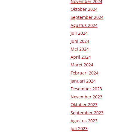
November 2024
Oktober 2024
September 2024
Agustus 2024
Juli 2024
Juni 2024
Mei 2024
April 2024
Maret 2024
Februari 2024
Januari 2024
Desember 2023
November 2023
Oktober 2023
September 2023
Agustus 2023
Juli 2023