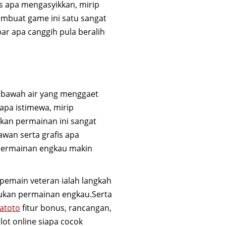
s apa mengasyikkan, mirip
mbuat game ini satu sangat
ar apa canggih pula beralih
n bawah air yang menggaet
apa istimewa, mirip
kan permainan ini sangat
wan serta grafis apa
ermainan engkau makin
 pemain veteran ialah langkah
ukan permainan engkau.Serta
atoto
fitur bonus, rancangan,
ot online siapa cocok