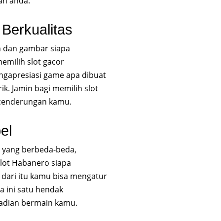
an anda.
Berkualitas
n dan gambar siapa
memilih slot gacor
gapresiasi game apa dibuat
k. Jamin bagi memilih slot
ecenderungan kamu.
el
n yang berbeda-beda,
slot Habanero siapa
dari itu kamu bisa mengatur
a ini satu hendak
adian bermain kamu.