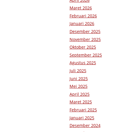
April 2026
Maret 2026
Februari 2026
Januari 2026
Desember 2025
November 2025
Oktober 2025
September 2025
Agustus 2025
Juli 2025
Juni 2025
Mei 2025
April 2025
Maret 2025
Februari 2025
Januari 2025
Desember 2024