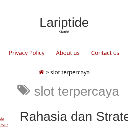
Lariptide
Slot88
Privacy Policy
About us
Contact us
>
slot terpercaya
slot terpercaya
Rahasia dan Strat
ia
erver