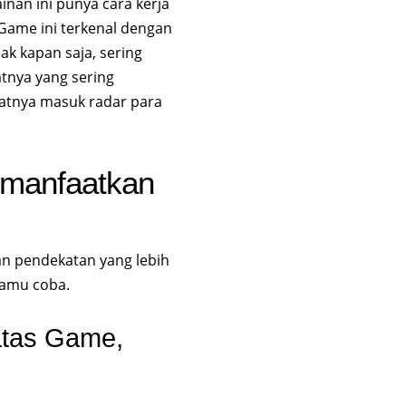
inan ini punya cara kerja
Game ini terkenal dengan
cak kapan saja, sering
atnya yang sering
atnya masuk radar para
emanfaatkan
an pendekatan yang lebih
kamu coba.
tas Game,