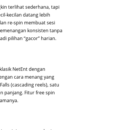
in terlihat sederhana, tapi
l-kecilan datang lebih
 dan re-spin membuat sesi
a kemenangan konsisten tanpa
jadi pilihan “gacor” harian.
klasik NetEnt dengan
engan cara menang yang
alls (cascading reels), satu
 panjang. Fitur free spin
utamanya.