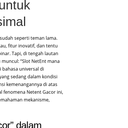
 untuk
imal
 sudah seperti teman lama.
u, fitur inovatif, dan tentu
nar. Tapi, di tengah lautan
u muncul: “Slot NetEnt mana
i bahasa universal di
yang sedang dalam kondisi
ensi kemenangannya di atas
oal fenomena Netent Gacor ini,
n pemahaman mekanisme,
or” dalam