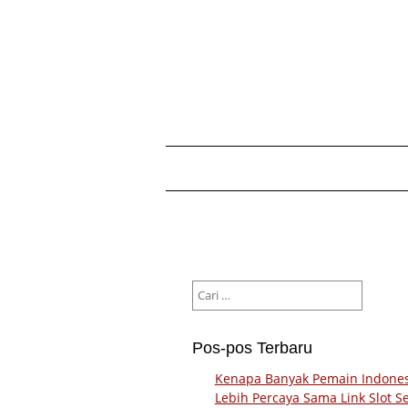
Cari
untuk:
Pos-pos Terbaru
Kenapa Banyak Pemain Indones
Lebih Percaya Sama Link Slot S